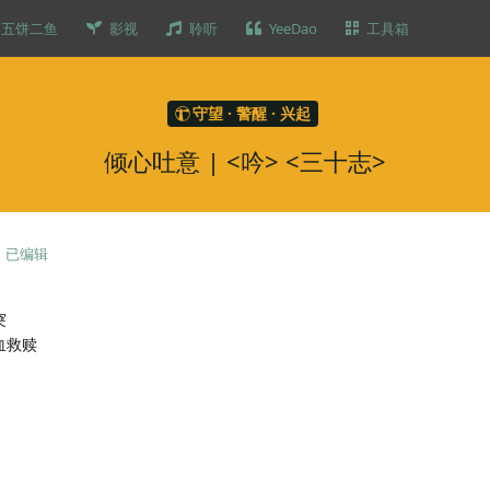
五饼二鱼
影视
聆听
YeeDao
工具箱
守望 · 警醒 · 兴起
倾心吐意 | <吟> <三十志>
已编辑
突
血救赎