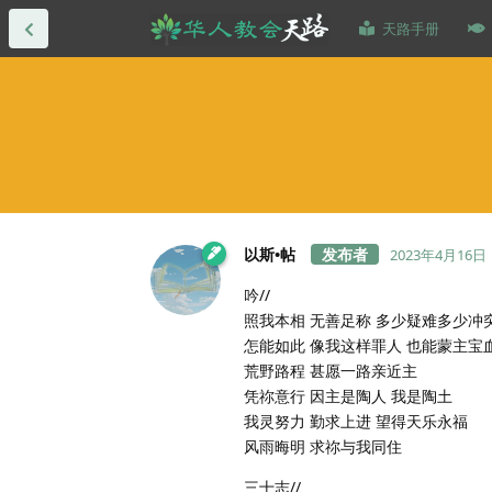
天路手册
以斯•帖
2023年4月16日
吟//
照我本相 无善足称 多少疑难多少冲
怎能如此 像我这样罪人 也能蒙主宝
荒野路程 甚愿一路亲近主
凭祢意行 因主是陶人 我是陶土
我灵努力 勤求上进 望得天乐永福
风雨晦明 求祢与我同住
三十志//