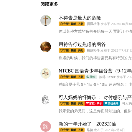
阅读更多
不祷告是最大的危险
福源相伴
发布于
2023年10月3
守望 · 警醒 · 兴起
你以某种方式的祷告开始每一天 贾斯汀·厄尔利（J
用祷告行过焦虑的幽谷
福源相伴
发布于
2023年7月21
守望 · 警醒 · 兴起
焦虑的时候，我们的祷告需要具有特别的力量
NTCBC 国语青少年福音营（9-12年
彼得 Peter
发布于
20
守望 · 警醒 · 兴起
聚会
#福音夏令营 8月1日-8月13日 速速报名！ 电话或短信
可人妈妈的忏悔录 ： 对付怒吼与
可人妈
守望 · 警醒 · 兴起
家庭 · 亲子
信徒生活
我亲爱的弟兄们，这是你们所知道的。但你们
新的一年开始了，2023加油
路
路德
发布于
2023年2月4日
守望 · 警醒 · 兴起