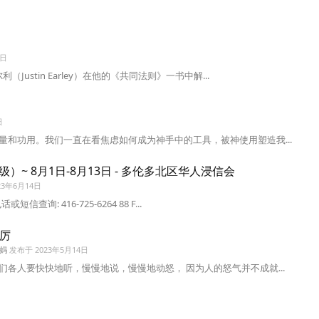
0日
ustin Earley）在他的《共同法则》一书中解...
日
和功用。我们一直在看焦虑如何成为神手中的工具，被神使用塑造我...
级）~ 8月1日-8月13日 - 多伦多北区华人浸信会
23年6月14日
查询: 416-725-6264 88 F...
严厉
妈
发布于
2023年5月14日
各人要快快地听，慢慢地说，慢慢地动怒， 因为人的怒气并不成就...