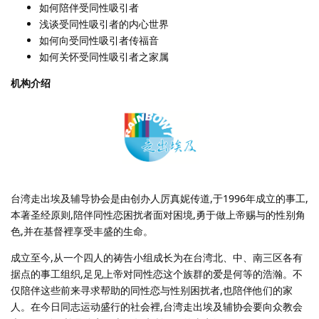
如何陪伴受同性吸引者
浅谈受同性吸引者的内心世界
如何向受同性吸引者传福音
如何关怀受同性吸引者之家属
机构介绍
台湾走出埃及辅导协会是由创办人厉真妮传道,于1996年成立的事工,
本著圣经原则,陪伴同性恋困扰者面对困境,勇于做上帝赐与的性别角
色,并在基督裡享受丰盛的生命。
成立至今,从一个四人的祷告小组成长为在台湾北、中、南三区各有
据点的事工组织,足见上帝对同性恋这个族群的爱是何等的浩瀚。不
仅陪伴这些前来寻求帮助的同性恋与性别困扰者,也陪伴他们的家
人。在今日同志运动盛行的社会裡,台湾走出埃及辅协会要向众教会