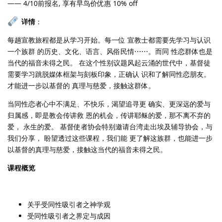
—— 4/10前报名, 享有早鸟价优惠 10% off
详情
：
每趟宣教旅程都是从学习开始。每一位 宣教士都需要先学习与认识
一个族群 的历史、文化、语言、风俗民情⋯⋯。而同 性恋群体也是
当代的福音未得之民。 在这个性别议题风起云涌的世代中，基督徒
需要学习跳脱媒体框架与刻板印象，正确认 识和了解同性恋朋友。
才能进一步以基督的 真理与慈爱，接触这群体。
当同性恋者心中不满足、不快乐，渴望追寻更 确实、更深远的爱与
归属感，即是教会传讲救 恩的机会，传讲耶稣的爱，那不离不弃的
爱， 永生的爱。 基督使者协会特别邀请台湾走出埃及辅导协会，与
我们分享， 盼望透过这些课程，我们能 更了解这族群，也能进一步
以基督的真理与慈爱，接触这当代的福音未得之民。
课程概览
关乎受同性吸引者之神学观
受同性吸引者之界定与成因