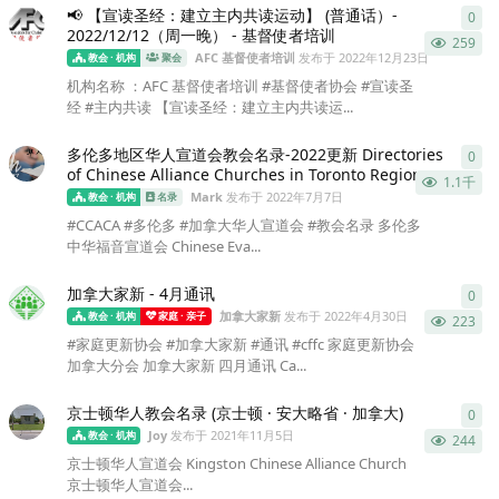
📢 【宣读圣经：建立主内共读运动】 (普通话）-
0
0
条
2022/12/12（周一晚） - 基督使者培训
259
AFC 基督使者培训
发布于
2022年12月23日
教会 · 机构
聚会
机构名称 ：AFC 基督使者培训 #基督使者协会 #宣读圣
经 #主内共读 【宣读圣经：建立主内共读运...
多伦多地区华人宣道会教会名录-2022更新 Directories
0
0
条
of Chinese Alliance Churches in Toronto Region
1.1千
Mark
发布于
2022年7月7日
教会 · 机构
名录
#CCACA #多伦多 #加拿大华人宣道会 #教会名录 多伦多
中华福音宣道会 Chinese Eva...
加拿大家新 - 4月通讯
0
0
条
加拿大家新
发布于
2022年4月30日
教会 · 机构
家庭 · 亲子
223
#家庭更新协会 #加拿大家新 #通讯 #cffc 家庭更新协会
加拿大分会 加拿大家新 四月通讯 Ca...
京士顿华人教会名录 (京士顿 · 安大略省 · 加拿大)
0
0
条
Joy
发布于
2021年11月5日
教会 · 机构
244
京士顿华人宣道会 Kingston Chinese Alliance Church
京士顿华人宣道会...