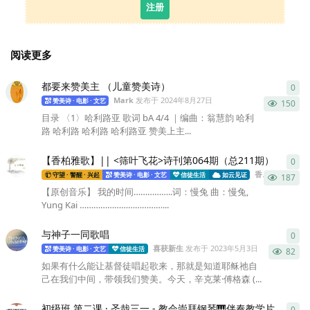
注册
阅读更多
都要来赞美主 （儿童赞美诗）
0
0
条
Mark
发布于
2024年8月27日
赞美诗 · 电影 · 文艺
150
目录 〈1〉哈利路亚 歌词 bA 4/4 ｜编曲：翁慧韵 哈利
路 哈利路 哈利路 哈利路亚 赞美上主...
【香柏雅歌】|| <筛叶飞花>诗刊第064期（总211期）
0
0
条
香柏雅歌
发布
守望 · 警醒 · 兴起
赞美诗 · 电影 · 文艺
信徒生活
如云见证
187
【原创音乐】 我的时间……………..词：慢兔 曲：慢兔,
Yung Kai ………………………………...
与神子一同歌唱
0
0
条
喜获新生
发布于
2023年5月3日
赞美诗 · 电影 · 文艺
信徒生活
82
如果有什么能让基督徒唱起歌来，那就是知道耶稣祂自
己在我们中间，带领我们赞美。今天，辛克莱·傅格森 (...
初级班 第二课 · 圣哉三一 - 教会崇拜钢琴🎹伴奏教学片
0
0
条