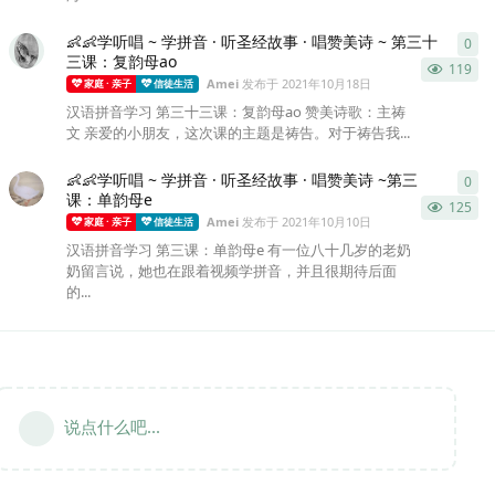
👶👶学听唱 ~ 学拼音 · 听圣经故事 · 唱赞美诗 ~ 第三十
0
0
条
三课：复韵母ao
119
Amei
发布于
2021年10月18日
家庭 · 亲子
信徒生活
汉语拼音学习 第三十三课：复韵母ao 赞美诗歌：主祷
文 亲爱的小朋友，这次课的主题是祷告。对于祷告我...
👶👶学听唱 ~ 学拼音 · 听圣经故事 · 唱赞美诗 ~第三
0
0
条
课：单韵母e
125
Amei
发布于
2021年10月10日
家庭 · 亲子
信徒生活
汉语拼音学习 第三课：单韵母e 有一位八十几岁的老奶
奶留言说，她也在跟着视频学拼音，并且很期待后面
的...
说点什么吧...