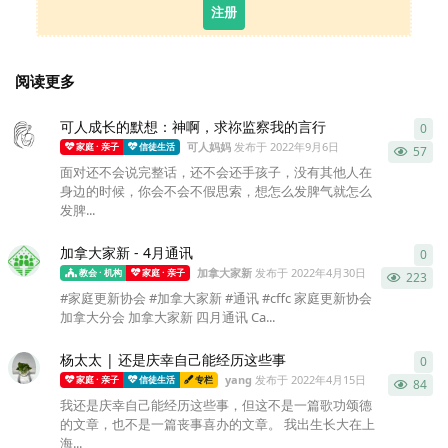
注册
阅读更多
可人成长的默想：神啊，求祢监察我的言行
0
0
条
可人妈妈
发布于
2022年9月6日
家庭 · 亲子
信徒生活
57
面对还不会说完整话，还不会还手孩子，没有其他人在
身边的时候，你会不会不假思索，想怎么发脾气就怎么
发脾...
加拿大家新 - 4月通讯
0
0
条
加拿大家新
发布于
2022年4月30日
教会 · 机构
家庭 · 亲子
223
#家庭更新协会 #加拿大家新 #通讯 #cffc 家庭更新协会
加拿大分会 加拿大家新 四月通讯 Ca...
杨太太 | 还是庆幸自己能经历这些事
0
0
条
yang
发布于
2022年4月15日
家庭 · 亲子
信徒生活
专栏
84
我还是庆幸自己能经历这些事，但这不是一篇歌功颂德
的文章，也不是一篇丧事喜办的文章。 我出生长大在上
海...