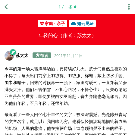
1
/
1
条
家庭 · 亲子
如云见证
年轻的心（作者：苏太太）
苏太太
2021年11月11日
今年的第一场大雪洋洋洒洒，要持续好几天。孩子们自然是喜欢的
不得了，每天出门前穿上羽绒裤、羽绒服、棉鞋，戴上防水手套、
围巾和帽子，回来的时候再一一脱下，家里有暖气，一直穿着又会
满头大汗。他们不害怕雪，不担心路况，不操心生计，只关心纳尼
亚白茫茫的世界，即使要被白女巫追赶，奋力奔跑也毫无怨言。因
为他们年轻，不只年轻，还很年幼。
最近看了一些人回忆七十年代的文字，被深深震撼。光是陈丹青写
的文章名字，就足以让我回味无穷。他看似轻描淡写地描绘着农民
的饥饿、人民的悲痛，他在拉萨广场上悼念领袖哭不出来的样子，