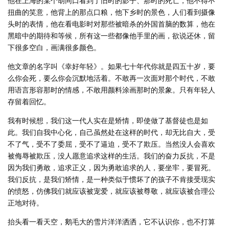
他在上海的某个胡同口看到了旧时的影子、那时的死亡，他不得不
扭曲的笑意，他背上的那点口粮，他下乡时的景色，人们看到摄像
头时的表情，他在看电影时对那些被暗杀的外国首脑的数算，他在
黑暗中的期待和等候，所有这一些都像他手里的画，欲说还休，留
下很多空白，画满很多颜色。
他文章的名字叫《幸好年轻》。如果七十年代你就是四五十岁，要
么你会死，要么你会沉默地活着。不敢再一次面对那个时代，不敢
用语言形容那时的情感，不敢用颜料涂画那时的景象。只有年轻人
存留着回忆。
我有时候想，我们这一代人实在是矫情，即使做了基督徒也是如
此。我们自我中心化，自己虽然处在这样的时代，却无比自大，受
不了气，受不了委屈，受不了逼迫，受不了欺压。当然没人会喜欢
被侮辱被欺压，没人愿意追求这样的生活。我们的奋力反抗，不是
因为我们勇敢，追求正义，因为勇敢追求的人，要坐牢，要冒死。
我们反抗，是我们矫情，是一种类似于惯坏了的孩子不肯接受现实
的愤怒，仿佛我们就应该被宠爱，就应该被尊敬，就应该被合理公
正地对待。
抬头看一看天空，鹅毛大的雪片洋洋洒洒，它不认识你，也不打算