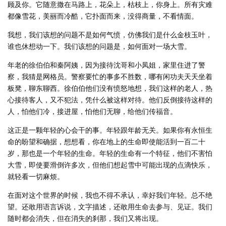
顾及你。它随意撒在马路上，花朵上，枯枝上，你身上。所有灾难
都像雪花，美丽而冷酷，它扑面而来，没得商量，不看情面。
我想，我们该想的问题不是如何气愤，仿佛我们是什么金枝玉叶，
谁也休想动一下。我们该想的问题是，如何面对一场大雪。
年老的徐伯伯和秦阿姨，因为接待沈哥和小凤姐，家里住进了警
察，我猜是网格员。警察要忙的事多不胜数，哪有闲功夫天天坐着
板凳，聊东聊西。徐伯伯他们没有愤怒地想，我们这样的老人，热
心接待客人，又不犯法，凭什么被这样对待。他们反倒接待这样的
人，怕他们冷，接进屋，怕他们无聊，给他们传福音。
这正是一颗年轻的心会干的事。年轻跟年龄无关。如果你有永恒生
命的盼望和确据，想想看，你在地上的生命即使能活到一百二十
岁，那也是一个年轻的生命。年轻的生命有一个特征，他们不害怕
大雪，即使要滑倒许多次，但他们想起雪中可能出现的点滴快乐，
就轻看一切麻烦。
在面对这个世界的时候，我也不得不承认，幸好我们年轻。总不绝
望。还敢用语言诉说，文字描述，还敢用生命去参与、见证。我们
随时都会消失，但在消失的刹那，我们又将出现。