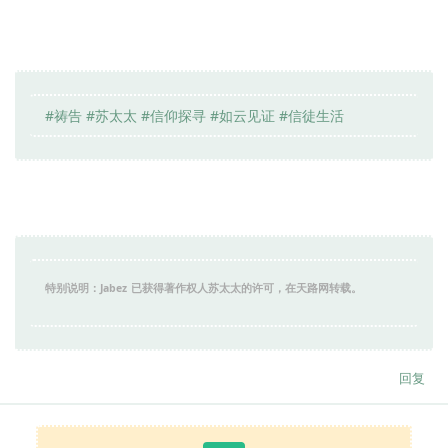
#祷告 #苏太太 #信仰探寻 #如云见证 #信徒生活
特别说明：Jabez
已获得著作权人苏太太的许可，在天路网转载。
回复