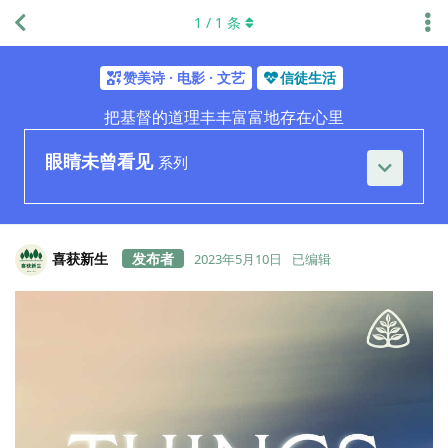
1
/
1
条
赞美诗 · 电影 · 文艺
信徒生活
把基督的道理丰丰富富地存在心里
眼睛未曾看见
系列
喜获新生
2023年5月10日
已编辑