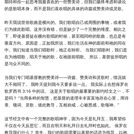
期待和你一起思考我最喜欢的一些赞美诗，但我们最终考虑和谈论
的是歌唱本身，而不是我们喜欢唱的具体的诗篇或赞美诗或灵歌。
昨天我说世俗歌曲是横向的。我们歌唱自己或周围的事物，或者我
们为彼此歌唱。这并没有错，但是缺少了一个完整的维度。相比之
下，即使基督徒在横向歌唱的时候，甚至唱同样的歌曲，也总是有
垂直方向。原因是，正如我所说，我们生活在神的面前和祂的同在
中。我们知道当我们唱歌时，祂正在聆听。 当我们唱歌时，我们是
在为祂唱歌，唱关于祂的歌，在祂面前唱歌。 所以，基督徒所唱的
是与众不同的。
当我们专门唱基督教的赞美诗——诗篇、赞美诗和灵歌时，情况就
大不相同了。 我昨天提到我今天要多说一点。 我实际上在想保罗在
歌罗西书 3:16 中的话。 这是关于歌唱的最重要的新约经文之一，不
是吗？ “当用各样的智慧，把基督的道理丰丰富富地存在心里，用诗
章、颂词、灵歌，彼此教导，互相劝戒，心被恩感，歌颂神。”
这节经文中有一个完整的歌唱神学，因为今天是礼拜五，我希望你
不仅在今天反思它，而且在明天和礼拜日去礼拜时也如此。 保罗在
教导我们什么？ 首先，我们的歌唱需要以基督的话语为指导，以祂