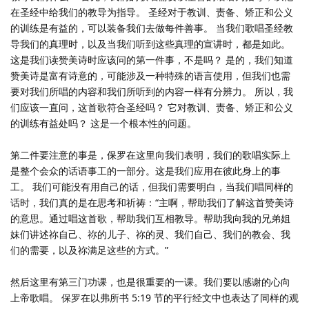
在圣经中给我们的教导为指导。 圣经对于教训、责备、矫正和公义
的训练是有益的，可以装备我们去做每件善事。 当我们歌唱圣经教
导我们的真理时，以及当我们听到这些真理的宣讲时，都是如此。
这是我们读赞美诗时应该问的第一件事，不是吗？ 是的，我们知道
赞美诗是富有诗意的，可能涉及一种特殊的语言使用，但我们也需
要对我们所唱的内容和我们所听到的内容一样有分辨力。 所以，我
们应该一直问，这首歌符合圣经吗？ 它对教训、责备、矫正和公义
的训练有益处吗？ 这是一个根本性的问题。
第二件要注意的事是，保罗在这里向我们表明，我们的歌唱实际上
是整个会众的话语事工的一部分。这是我们应用在彼此身上的事
工。 我们可能没有用自己的话，但我们需要明白，当我们唱同样的
话时，我们真的是在思考和祈祷：“主啊，帮助我们了解这首赞美诗
的意思。通过唱这首歌，帮助我们互相教导。帮助我向我的兄弟姐
妹们讲述祢自己、祢的儿子、祢的灵、我们自己、我们的教会、我
们的需要，以及祢满足这些的方式。”
然后这里有第三门功课，也是很重要的一课。我们要以感谢的心向
上帝歌唱。 保罗在以弗所书 5:19 节的平行经文中也表达了同样的观