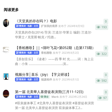
阅读更多
《天堂真的存在吗？》电影
0
0
条
扩张我的境界
发布于
2024年8月9日
赞美诗 · 电影 · 文艺
193
天堂真的存在(2014) 导演: 兰道尔·华莱士 编剧: 兰道尔·
华莱士 / 克里斯·帕克 / 托德...
【香柏雅歌】|| <筛叶飞花>第052期（总第173期）
0
0
条
香柏雅歌
发布于
2023年8月2日
赞美诗 · 电影 · 文艺
322
【原创音乐】 《读者》——四 季 时 光………词：海上云
曲：小朱 …………………………………..演...
视频分享│喜乐（Joy）【字义研读】
0
0
条
福源相伴
发布于
2023年6月1日
赞美诗 · 电影 · 文艺
592
第一届 北美華人基督徒表演营(三月11-12日)
0
0
条
Mark
发布于
2023年2月24日
赞美诗 · 电影 · 文艺
聚会
97
#双泉媒体事工 #北美华人基督徒表演营 #基督徒表演营
第一届 北美华人基督徒表演营 双泉媒体事工2...