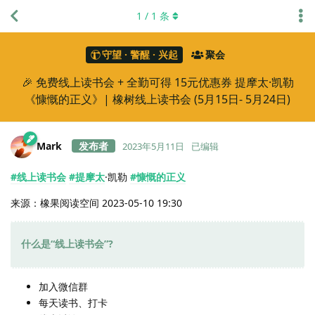
1
/
1
条
守望 · 警醒 · 兴起
聚会
🎉 免费线上读书会 + 全勤可得 15元优惠券 提摩太·凯勒
《慷慨的正义》| 橡树线上读书会 (5月15日- 5月24日)
Mark
2023年5月11日
已编辑
#线上读书会
#提摩太
·凯勒
#慷慨的正义
来源：橡果阅读空间 2023-05-10 19:30
什么是“线上读书会”?
加入微信群
每天读书、打卡