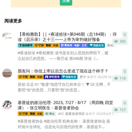
注册
阅读更多
【香柏雅歌】|| <夜读拾珍>第046期（总184期）：诗
0
0
条
读《启示录》之十三——上帝为审判做好预备
395
香柏雅歌
发布于
信仰探寻
守望 · 警醒 · 兴起
赞美诗 · 电影 · 文艺
信徒生活
#夜读拾珍 #香柏雅歌 读书是在别人思想的帮助下，建
立起自己的思想。 ——鲁巴金 第046期 诗读《...
朋友问：你信上帝以后怎么变成了现在这个样子？
0
0
条
胖卡
发布于
2023年10月17日
守望 · 警醒 · 兴起
神学思考
信徒生活
116
原创 豆总 01 “敬虔”地坚守自己的本分！ ▼ 02 主啊，不
要照“你”的意思，只要照“我”的意思...
基督徒的政治伦理- 2023, 7/27 - 8/17 （周四晚 四堂
0
0
条
课） - 张立明医生 - 基督使者协会
157
AFC 基督使者培训
发布于
2023年6月13日
守望 · 警醒 · 兴起
聚会
#基督使者协会 #政治伦理 机构名称： 基督使者协会 面
对现今全球化、信息化与后现代的世界，基督徒不...