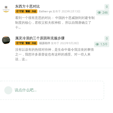
东西方十恶对比
0
0
条
Esther-ys
发布于
2023年2月13日
守望 · 警醒 · 兴起
246
看到一个很有意思的对比： 中国的十恶威胁到封建专制
制度的核心，君权父权夫权神权， 所以自隋唐确立了
十...
属灵冷漠的三个原因和克服步骤
0
0
条
福源相伴
发布于
2022年9月28日
守望 · 警醒 · 兴起
1.5千
没有以该有的热情对待神，是生命中最令我沮丧的事情
之一，我想许多基督徒也有这样的感受。对一些人来
说，这...
说点什么吧...