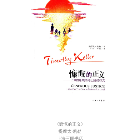
《慷慨的正义》
提摩太·凯勒
上海三联书店