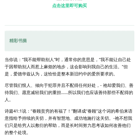
点击这里即可购买
精彩书摘
当你说：“我不能帮助别人”时，通常你的意思是，“我不能让自己处
于因帮助别人而惹上麻烦的地步，这会影响到我自己的生活。”但
是，爱德华兹认为，这恰恰是整本新旧约中的爱所要求的。
尽管我们恨人、倾向于犯罪并且不配得任何好处，- 祂却爱我们、善
待我们、愿意减轻我们的重担……所以我们也应该善待那些不配得的
人。
诗篇41:1说：“眷顾贫穷的有福了！”翻译成“眷顾”这个词的希伯来语
意指给予持续的关切，并有智慧地、成功地施行这关切。-祂不想我
们只是给穷人以敷衍的帮助，而是长时间努力思考该如何改善他们
的整个处境。