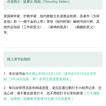
作者简介 : 提摩太·凯勒（Timothy Keller）
美国神学家、护教学家，纽约救赎主长老教会牧师。其著作《为何
是他》和《一掷千金的上帝》荣登《纽约时报》畅销书排行榜。其
他作品包括《工作的意义》、《诸神的面具》、《婚姻的意义》
等。
线上读书会细则
1、本次读书会
报名截止时间为5月12日；读书会5月15日正式开
始，5月24日结束；周一至周五按进度表阅读
；
2、每日由管理员发布阅读进度，读完后通过鹅打卡小程序记录、交
流心得；请不要在群里打卡，也不用把打卡分享到群里；
打卡满勤
的，会赠送一张橡树书屋满79元减15元优惠券
；