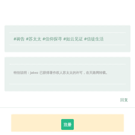
#祷告 #苏太太 #信仰探寻 #如云见证 #信徒生活
特别说明：Jabez
已获得著作权人苏太太的许可，在天路网转载。
回复
注册