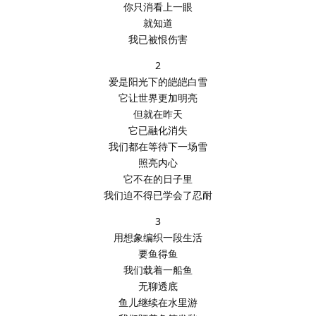
你只消看上一眼
就知道
我已被恨伤害
2
爱是阳光下的皑皑白雪
它让世界更加明亮
但就在昨天
它已融化消失
我们都在等待下一场雪
照亮内心
它不在的日子里
我们迫不得已学会了忍耐
3
用想象编织一段生活
要鱼得鱼
我们载着一船鱼
无聊透底
鱼儿继续在水里游