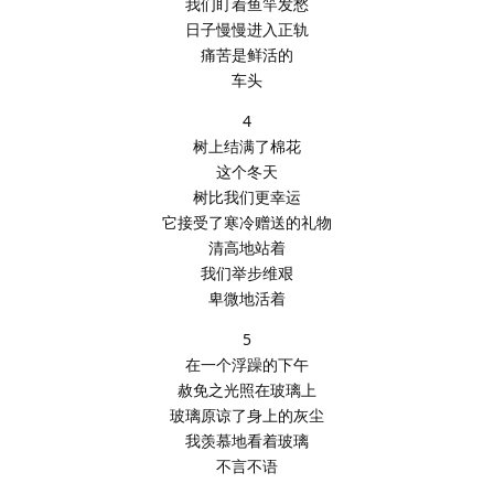
我们盯着鱼竿发愁
日子慢慢进入正轨
痛苦是鲜活的
车头
4
树上结满了棉花
这个冬天
树比我们更幸运
它接受了寒冷赠送的礼物
清高地站着
我们举步维艰
卑微地活着
5
在一个浮躁的下午
赦免之光照在玻璃上
玻璃原谅了身上的灰尘
我羡慕地看着玻璃
不言不语