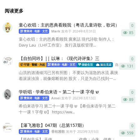
阅读更多
童心欢唱：主的恩典看顾我（粤语儿童诗歌，歌词）
0
0
条
Mark
发布于
2024年8月31日
赞美诗 · 电影 · 文艺
85
童心欢唱：主的恩典看顾我 廣東話 現代詩歌 制作人：
Davy Lau（LHF工作室） 发行及版权管理...
【自拍同吟】|| 以琳：《现代诗评集》三
0
0
条
自拍同吟
发布
守望 · 警醒 · 兴起
赞美诗 · 电影 · 文艺
信徒生活
如云见证
131
山洪的汹涌倾泻已另有所图； 不要以为湍急的水流 裹挟
着滚滚浊浪，就像熔断前的 股灾，只是为自己找到一...
学听唱 · 学希伯来语 ~ 第二十一课 字母 ש
0
0
条
Amei
发布于
2023年3月13日
赞美诗 · 电影 · 文艺
89
希伯来语学习 第二十一课 字母 ש 【希伯来语学习 第二
十一课 1 字母 ש】 https://ww...
【瀑飞雅歌】047期（总第157期）
0
0
条
香柏雅歌
发布于
2023年3月5日
赞美诗 · 电影 · 文艺
559
【原创音乐】 天使……………………..作曲：小朱，伴奏：