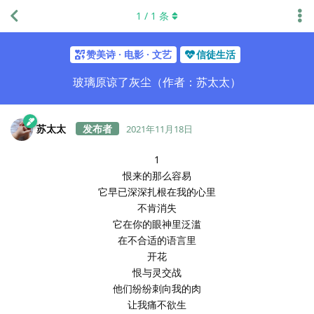
1
/
1
条
赞美诗 · 电影 · 文艺
信徒生活
玻璃原谅了灰尘（作者：苏太太）
苏太太
2021年11月18日
1
恨来的那么容易
它早已深深扎根在我的心里
不肯消失
它在你的眼神里泛滥
在不合适的语言里
开花
恨与灵交战
他们纷纷刺向我的肉
让我痛不欲生