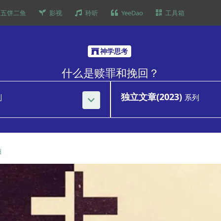
五饼二鱼
影视
聆听
YeeDao
工具箱
神学思考
什么是赎罪和挽回？
独立文章(2023)
列
系列
日