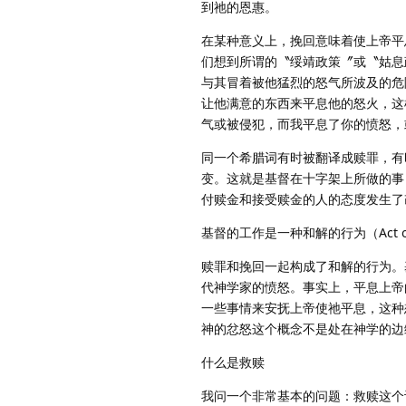
到祂的恩惠。
在某种意义上，挽回意味着使上帝平息
们想到所谓的〝绥靖政策〞或〝姑息
与其冒着被他猛烈的怒气所波及的危
让他满意的东西来平息他的怒火，这
气或被侵犯，而我平息了你的愤怒，
同一个希腊词有时被翻译成赎罪，有
变。这就是基督在十字架上所做的事
付赎金和接受赎金的人的态度发生了
基督的工作是一种和解的行为（Act of P
赎罪和挽回一起构成了和解的行为。
代神学家的愤怒。事实上，平息上帝
一些事情来安抚上帝使祂平息，这种
神的忿怒这个概念不是处在神学的边
什么是救赎
我问一个非常基本的问题：救赎这个