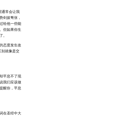
词通常会让我
势剑拔弩张，
过给他一些能
。但如果你生
了。
的态度发生改
区别就像是交
却平息不了现
说我们应该做
提醒你，平息
词在圣经中大