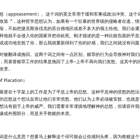
（appeasement）。这个词的英文常用于缓和军事或政治冲突。这个
政策〞，这种哲学思想认为，如果有一个狂暴的世界级的侵略者在逃，情
险，不如把捷克斯洛伐克的苏台德地区或差不多大的领土给他。我们会通
样他就不会侵入你的国家并把你砍死。刚才描述的是一种比较负面的平息
或成功地安抚了你，那么我就重新得到了你的好感，我们之间就没有问题
时被翻译成挽回。这两个词之间有一点区别。赎罪的行为会导致神对我们
，而基督赎罪工作的结果是挽回了上帝–上帝不再向我们发怒。这其中的
改变。
lacation）
基督在十字架上的工作是为了平息上帝的忿怒。这种平息神的愤怒的想法
的忿怒这个想法反而让他们非常愤怒。他们认为上帝必须被安抚，也就是
想法有损于上帝的威严。我们需要非常谨慎地理解神的忿怒，但请容许我
缘或外围部分，而是关乎救赎的本质。
词是什么意思？想要马上解释这个词可能会让你感到头疼，因为救赎这个