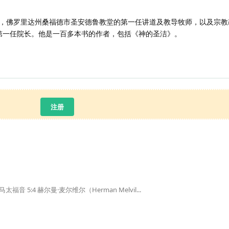
，佛罗里达州桑福德市圣安德鲁教堂的第一任讲道及教导牧师，以及宗教
llege）的第一任院长。他是一百多本书的作者，包括《神的圣洁》。
注册
:4 赫尔曼·麦尔维尔（Herman Melvil...