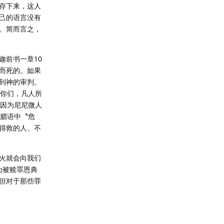
存下来，这人
己的语言没有
。简而言之，
迦前书一章10
而死的。如果
到神的审判。
诉你们，凡人所
，因为尼尼微人
希腊语中〝危
得救的人、不
火就会向我们
为被赎罪恩典
但对于那些罪