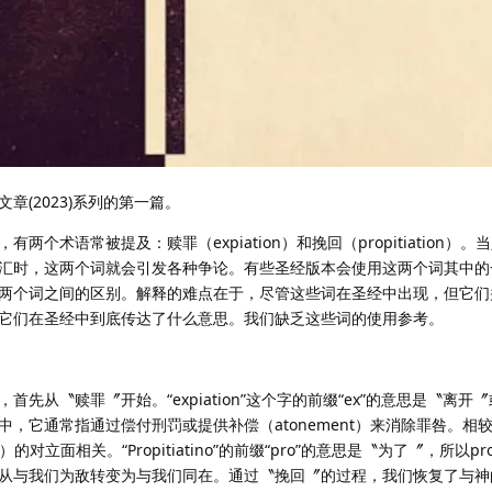
章(2023)系列的第一篇。
个术语常被提及：赎罪（expiation）和挽回（propitiation）
汇时，这两个词就会引发各种争论。有些圣经版本会使用这两个词其中的
两个词之间的区别。解释的难点在于，尽管这些词在圣经中出现，但它们
它们在圣经中到底传达了什么意思。我们缺乏这些词的使用参考。
先从〝赎罪〞开始。“expiation”这个字的前缀“ex”的意思是〝离开
，它通常指通过偿付刑罚或提供补偿（atonement）来消除罪咎。相
ion）的对立面相关。“Propitiatino”的前缀“pro”的意思是〝为了〞，所以propi
从与我们为敌转变为与我们同在。通过〝挽回〞的过程，我们恢复了与神