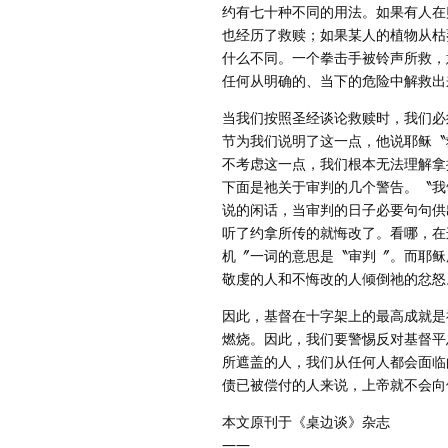
约有七十种不同的用法。如果有人在
也经历了救赎；如果某人的植物从枯
什么不同。一个拳击手被铃声所救，
任何从明确的、当下的危险中解救出
当我们按照圣经谈论救赎时，我们必
节为我们说明了这一点，他说耶稣〝
不考虑这一点，我们根本无法理解拿
下面是祂关于审判的几个警告。〝我
说的闲话，当审判的日子必要句句供
听了约拿所传的就悔改了。看哪，在
机〞一词的意思是〝审判〞。而耶稣
敬虔的人和不悔改的人倾倒祂的忿怒
因此，基督在十字架上的最高成就是
燃烧。因此，我们要警惕反对基督平
所遮盖的人，我们从任何人都会面临
债已被偿付的人来说，上帝就不会向
本文原刊于《桌边谈》杂志
——