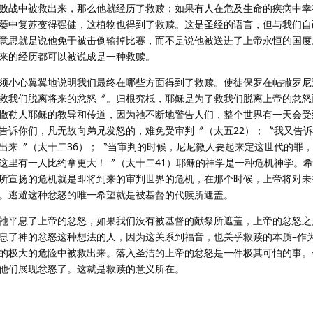
败战中被救出来，那么他就经历了救赎；如果有人在危及生命的疾病中幸
萎中复苏变得强健，这植物也得到了救赎。这是圣经的语言，但与我们自
意思就是说他免于被击倒输掉比赛，而不是说他被送进了上帝永恒的国度
来的经历都可以被说成是一种救赎。
须小心翼翼地说明我们最终在哪些方面得到了救赎。使徒保罗在帖撒罗尼
救我们脱离将来的忿怒〞。归根究柢，耶稣是为了救我们脱离上帝的忿怒
撒勒人耶稣的教导和传道，因为祂不断地警告人们，整个世界有一天会受
告诉你们，凡无故向弟兄发怒的，难免受审判〞（太五22）；〝我又告
出来〞（太十二36）；〝当审判的时候，尼尼微人要起来定这世代的罪
这里有一人比约拿更大！〞（太十二41）耶稣的神学是一种危机神学。
所宣扬的危机就是即将到来的审判世界的危机，在那个时候，上帝将对未
。逃避这种忿怒的唯一希望就是被基督的代赎所遮盖。
祂平息了上帝的忿怒，如果我们没有被基督的献祭所遮盖，上帝的忿怒之
息了神的忿怒这种想法的人，因为这关系到福音，也关乎救赎的本质–作
的极大的危险中被救出来。落入圣洁的上帝的忿怒是一件极其可怕的事。
他们展现忿怒了。这就是救赎的意义所在。