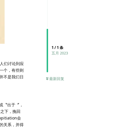
1
/
1
条
五月 2023
。当人们讨论到应
一个，有些则
并不是我们日
最新回复
〞或〝出于〞，
较之下，挽回
tiation会
的关系，并得