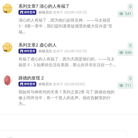
系列文章7 清心的人有福了
0
0
条
林格尼尔
发布于
2023年10月7日
神学思考
541
清心的人有福了，因为他们必得见神。——马太福音
5：8第一章中，我们提到基督徒领受的最大应许是“至
福...
系列文章2 虚心的人
0
0
条
林格尼尔
发布于
2023年10月7日
神学思考
696
有福了虚心的人有福了，因为天国是他们的。——马太
福音 5：3 如果你生活在美国，那么你并非生活在一个...
路德的发现 2
0
0
条
林格尼尔
发布于
2023年8月8日
神学思考
711
我如何与神有对的关系？系列之第2章 马丁·路德在他的
修士同伴当中，有一个怪人的名声。他在告解室的行
为...