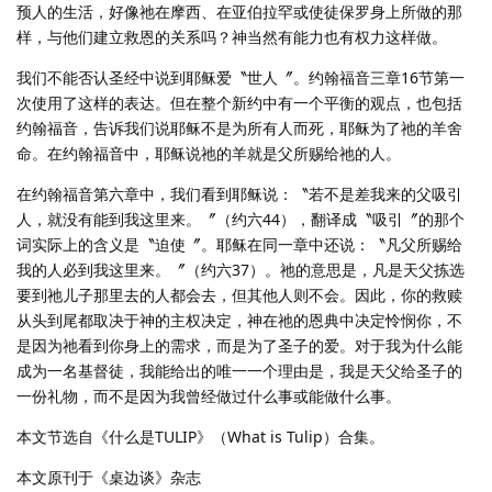
预人的生活，好像祂在摩西、在亚伯拉罕或使徒保罗身上所做的那
样，与他们建立救恩的关系吗？神当然有能力也有权力这样做。
我们不能否认圣经中说到耶稣爱〝世人〞。约翰福音三章16节第一
次使用了这样的表达。但在整个新约中有一个平衡的观点，也包括
约翰福音，告诉我们说耶稣不是为所有人而死，耶稣为了祂的羊舍
命。在约翰福音中，耶稣说祂的羊就是父所赐给祂的人。
在约翰福音第六章中，我们看到耶稣说：〝若不是差我来的父吸引
人，就没有能到我这里来。〞（约六44），翻译成〝吸引〞的那个
词实际上的含义是〝迫使〞。耶稣在同一章中还说：〝凡父所赐给
我的人必到我这里来。〞（约六37）。祂的意思是，凡是天父拣选
要到祂儿子那里去的人都会去，但其他人则不会。因此，你的救赎
从头到尾都取决于神的主权决定，神在祂的恩典中决定怜悯你，不
是因为祂看到你身上的需求，而是为了圣子的爱。对于我为什么能
成为一名基督徒，我能给出的唯一一个理由是，我是天父给圣子的
一份礼物，而不是因为我曾经做过什么事或能做什么事。
本文节选自《什么是TULIP》（What is Tulip）合集。
本文原刊于《桌边谈》杂志