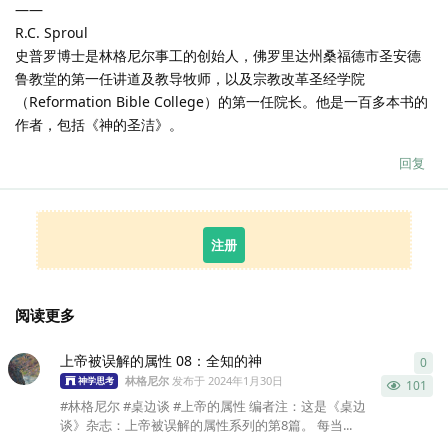
——
R.C. Sproul
史普罗博士是林格尼尔事工的创始人，佛罗里达州桑福德市圣安德
鲁教堂的第一任讲道及教导牧师，以及宗教改革圣经学院
（Reformation Bible College）的第一任院长。他是一百多本书的
作者，包括《神的圣洁》。
回复
注册
阅读更多
上帝被误解的属性 08：全知的神
0
0
条
林格尼尔
发布于
2024年1月30日
神学思考
101
#林格尼尔 #桌边谈 #上帝的属性 编者注：这是《桌边
谈》杂志：上帝被误解的属性系列的第8篇。 每当...