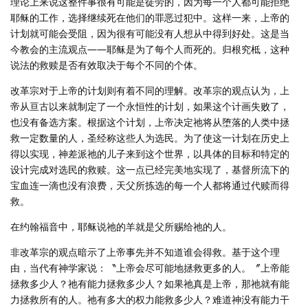
理论上来说这整件事很有可能是徒劳的，因为每一个人都可能拒绝
耶稣的工作，选择继续死在他们的罪恶过犯中。这样一来，上帝的
计划就可能会受阻，因为很有可能没有人想从中得到好处。这是当
今教会的主流观点——耶稣是为了每个人而死的。归根究柢，这种
说法的救赎是否有效取决于每个不同的个体。
改革宗对于上帝的计划则有着不同的理解。改革宗的观点认为，上
帝从亘古以来就制定了一个永恒性的计划，如果这个计画失败了，
也没有备选方案。根据这个计划，上帝决定祂将从堕落的人类中拯
救一定数量的人，圣经称这些人为选民。为了使这一计划在历史上
得以实现，神差派祂的儿子来到这个世界，以具体的目标和特定的
设计完成对选民的救赎。这一点已经完美地实现了，基督所流下的
宝血连一滴也没有浪费，天父所拣选的每一个人都将通过代赎而得
救。
在约翰福音中，耶稣说祂的羊就是父所赐给祂的人。
非改革宗的观点暗示了上帝事先并不知道谁会得救。基于这个理
由，当代有神学家说：〝上帝会尽可能地拯救更多的人。〞上帝能
拯救多少人？祂有能力拯救多少人？如果祂真是上帝，那祂就有能
力拯救所有的人。祂有多大的权力能救多少人？难道神没有能力干