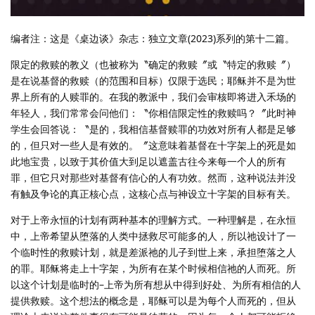
编者注：这是《桌边谈》杂志：独立文章(2023)系列的第十二篇。
限定的救赎的教义（也被称为〝确定的救赎〞或〝特定的救赎〞）
是在说基督的救赎（的范围和目标）仅限于选民；耶稣并不是为世
界上所有的人赎罪的。在我的教派中，我们会审核即将进入禾场的
年轻人，我们常常会问他们：〝你相信限定性的救赎吗？〞此时神
学生会回答说：〝是的，我相信基督赎罪的功效对所有人都是足够
的，但只对一些人是有效的。〞这意味着基督在十字架上的死是如
此地宝贵，以致于其价值大到足以遮盖古往今来每一个人的所有
罪，但它只对那些对基督有信心的人有功效。然而，这种说法并没
有触及争论的真正核心点，这核心点与神设立十字架的目标有关。
对于上帝永恒的计划有两种基本的理解方式。一种理解是，在永恒
中，上帝希望从堕落的人类中拯救尽可能多的人，所以祂设计了一
个临时性的救赎计划，就是差派祂的儿子到世上来，承担堕落之人
的罪。耶稣将走上十字架，为所有在某个时候相信祂的人而死。所
以这个计划是临时的–上帝为所有想从中得到好处、为所有相信的人
提供救赎。这个想法的概念是，耶稣可以是为每个人而死的，但从