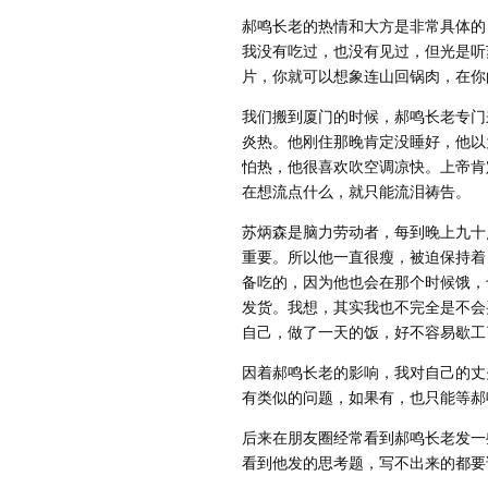
郝鸣长老的热情和大方是非常具体的
我没有吃过，也没有见过，但光是听
片，你就可以想象连山回锅肉，在你
我们搬到厦门的时候，郝鸣长老专门
炎热。他刚住那晚肯定没睡好，他以
怕热，他很喜欢吹空调凉快。上帝肯
在想流点什么，就只能流泪祷告。
苏炳森是脑力劳动者，每到晚上九十
重要。所以他一直很瘦，被迫保持着
备吃的，因为他也会在那个时候饿，
发货。我想，其实我也不完全是不会
自己，做了一天的饭，好不容易歇工
因着郝鸣长老的影响，我对自己的丈
有类似的问题，如果有，也只能等郝
后来在朋友圈经常看到郝鸣长老发一
看到他发的思考题，写不出来的都要