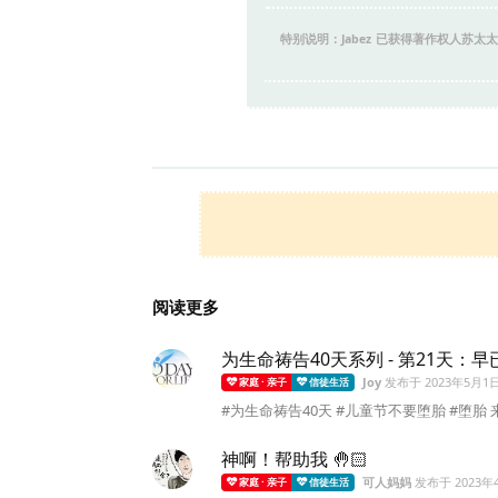
特别说明：Jabez
已获得著作权人苏太太
阅读更多
为生命祷告40天系列 - 第21天：
Joy
发布于
2023年5月1
家庭 · 亲子
信徒生活
#为生命祷告40天 #儿童节不要堕胎 #堕胎 
神啊！帮助我 🤚🏻
可人妈妈
发布于
2023年
家庭 · 亲子
信徒生活