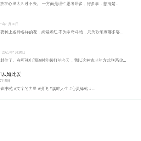
放在心里太久过不去。 一方面是理性思考居多，好多事，想清楚...
23年1月26日
要种上各种各样的花，姹紫嫣红 不为争奇斗艳，只为歌颂婀娜多姿...
于
2023年1月20日
封信了。在可视电话随时能拨打的今天，我以这种古老的方式联系你...
可以如此爱
年7月5日
苑 #文字的力量 #慢飞 #溪畔人生 #心灵驿站 #...