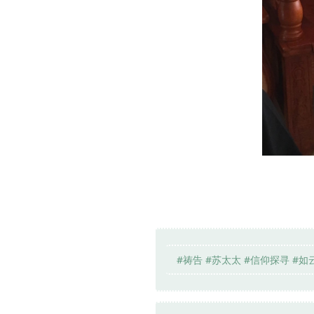
#祷告 #苏太太 #信仰探寻 #如