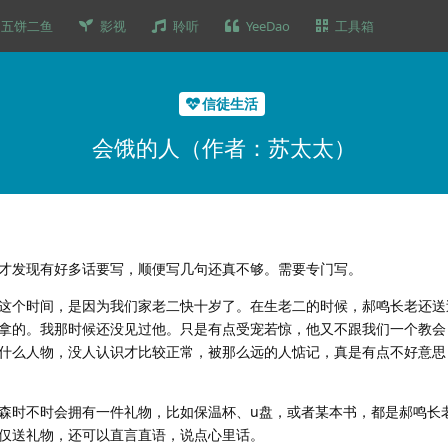
五饼二鱼
影视
聆听
YeeDao
工具箱
信徒生活
会饿的人（作者：苏太太）
才发现有好多话要写，顺便写几句还真不够。需要专门写。
这个时间，是因为我们家老二快十岁了。在生老二的时候，郝鸣长老还送
拿的。我那时候还没见过他。只是有点受宠若惊，他又不跟我们一个教会
什么人物，没人认识才比较正常，被那么远的人惦记，真是有点不好意思
森时不时会拥有一件礼物，比如保温杯、u盘，或者某本书，都是郝鸣长
仅送礼物，还可以直言直语，说点心里话。