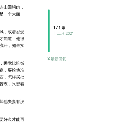
连山回锅肉，
是一个大面
1
/
1
条
风，或者忍受
十二月 2021
才知道，他很
流汗，如果实
最新回复
，睡觉比吃饭
森，要给他准
西，怎样买批
苦衷，只想着
其他夫妻有没
要好久才能再