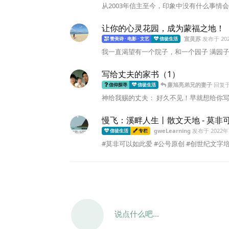
从2003年信主至今，印象中没有什么事情会
让你的心灵花园，成为蒙福之地！
宣灵苏
发布于
20
赞美诗 · 电影 · 文艺
信徒生活
我一直渴望有一个院子，和一个园子 满园子
写给丈夫的家书（1）
廉旭亮弟兄的妻子
回复
信仰探寻
信徒生活
神给我赐的丈夫： 好久不见！早就想给你写
慢飞：溪畔人生丨散文天地 - 莫非
gweLearning
发布于
2022
信徒生活
专栏
#莫非可以如此爱 #公号原创 #创世纪文字培训书
说点什么吧...