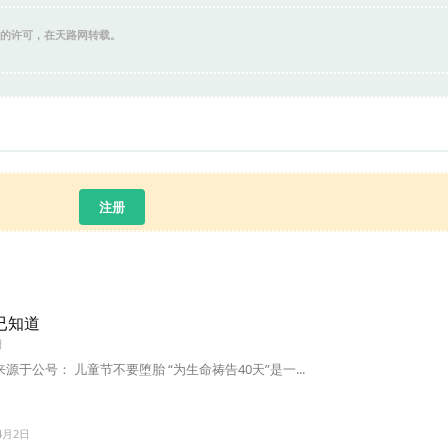
的许可，在天路网转载。
注册
早已知道
日
来源于公号： 儿童节不要堕胎 “为生命祷告40天”是一...
4月2日