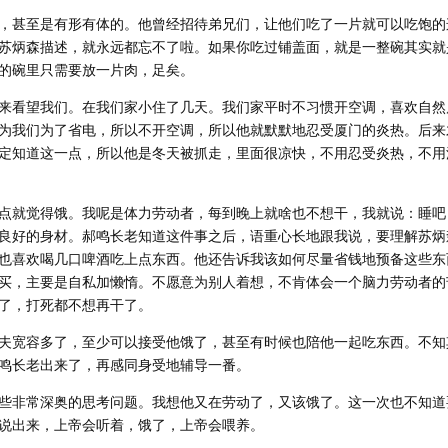
，甚至是有形有体的。他曾经招待弟兄们，让他们吃了一片就可以吃饱的
苏炳森描述，就永远都忘不了啦。如果你吃过铺盖面，就是一整碗其实就
的碗里只需要放一片肉，足矣。
来看望我们。在我们家小住了几天。我们家平时不习惯开空调，喜欢自然
为我们为了省电，所以不开空调，所以他就默默地忍受厦门的炎热。后来
定知道这一点，所以他是冬天被抓走，里面很凉快，不用忍受炎热，不用
点就觉得饿。我呢是体力劳动者，每到晚上就啥也不想干，我就说：睡吧
良好的身材。郝鸣长老知道这件事之后，语重心长地跟我说，要理解苏炳
也喜欢喝几口啤酒吃上点东西。他还告诉我该如何尽量省钱地预备这些东
买，主要是自私加懒惰。不愿意为别人着想，不肯体会一个脑力劳动者的
了，打死都不想再干了。
夫宽容多了，至少可以接受他饿了，甚至有时候也陪他一起吃东西。不知
鸣长老出来了，再感同身受地辅导一番。
些非常深奥的思考问题。我想他又在劳动了，又该饿了。这一次也不知道
说出来，上帝会听着，饿了，上帝会喂养。