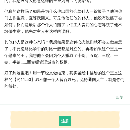
的。我想没有人愿意这样的王成为自己的统治者。
他真的这样吗？如果是为什么他出国前会给仆人一锭银子？他说你
们去作生意，直等我回来。可见他信任他的仆人，他没有说赔了会
如何，反而是最后那个仆人怕赔了，怕主人责罚的心态导致了他不
敢做生意，他先对主人有这样的误解。
其他仆人是这种心态吗？我想如果是这种心态他们就不会去做生意
了，不要忽略比喻中的对比一般都是对立的。再者如果这个王是一
个恶毒的王，我想他不会因为仆人赚取了十锭、五锭、三锭、一
锭、半锭……而赏赐管理城市的权柄。
好了到这里吧！用一节经文做结束，其实圣经中描绘的这个王是这
样的【约11:50】独不想一个人替百姓死，免得通国灭亡，就是你们
的益处。
回复
注册