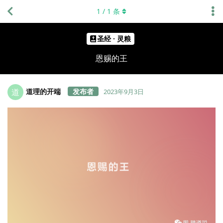
1
/
1
条
圣经 · 灵粮
恩赐的王
道理的开端
道
2023年9月3日