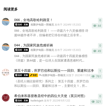
阅读更多
066，全地高歌哈利路亚！
0
0
条
相聚伊甸园—郭楠克
发布于
2024年1月23日
圣经 · 灵粮
44
066，全地高歌哈利路亚！ ——诗篇六十六灵修感悟 诗
篇66篇作者不详，但编者把它排在65篇之后非常...
044，为国家民族危难祈祷
0
0
条
相聚伊甸园—郭楠克
发布于
2024年1月20日
圣经 · 灵粮
49
044，为国家民族危难祈祷 ——诗篇四十四篇灵修感悟
《诗篇》第44篇，是一位诗人在国家遭遇患难时代...
第五十四篇，所罗巴伯和以斯拉——回归、重建和洁净
1
1
条
相聚伊甸园—郭楠克
回复于
2023年11月8日
圣经 · 灵粮
专栏
761
《圣经人物比较研究》系列之： 第五十四篇，所罗巴伯
和以斯拉——回归、重建和洁净 一，主要经文 1，所...
希伯来和基督教圣经中的四位大天使（英汉对照）
0
0
条
hallelujah
发布于
2023年9月12日
圣经 · 灵粮
321