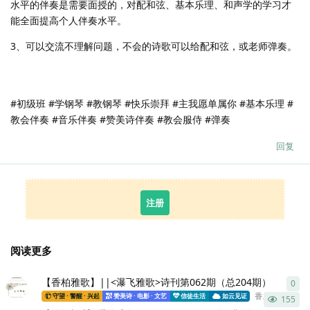
水平的伴奏是需要面授的，对配和弦、基本乐理、和声学的学习才
能全面提高个人伴奏水平。
3、可以交流不理解问题，不会的诗歌可以给配和弦，或老师弹奏。
#初级班 #学钢琴 #教钢琴 #快乐崇拜 #主我愿单属你 #基本乐理 #
教会伴奏 #音乐伴奏 #赞美诗伴奏 #教会服侍 #弹奏
回复
注册
阅读更多
【香柏雅歌】||<瀑飞雅歌>诗刊第062期（总204期）
0
0
条
香柏雅歌
发布
守望 · 警醒 · 兴起
赞美诗 · 电影 · 文艺
信徒生活
如云见证
155