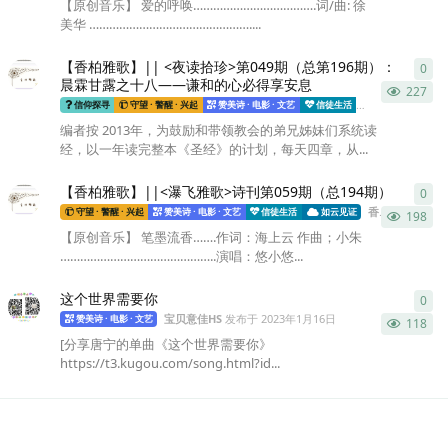
【原创音乐】 爱的呼唤……………………………….词/曲: 徐
美华 …………………………………………....
【香柏雅歌】|| <夜读拾珍>第049期（总第196期）：
0
0
条
晨霖甘露之十八——谦和的心必得享安息
227
香柏
信仰探寻
守望 · 警醒 · 兴起
赞美诗 · 电影 · 文艺
信徒生活
如云见证
编者按 2013年，为鼓励和带领教会的弟兄姊妹们系统读
经，以一年读完整本《圣经》的计划，每天四章，从...
【香柏雅歌】||<瀑飞雅歌>诗刊第059期（总194期）
0
0
条
香柏雅歌
发布
守望 · 警醒 · 兴起
赞美诗 · 电影 · 文艺
信徒生活
如云见证
198
【原创音乐】 笔墨流香…….作词：海上云 作曲；小朱
………………………………………..演唱：悠小悠...
这个世界需要你
0
0
条
宝贝意佳HS
发布于
2023年1月16日
赞美诗 · 电影 · 文艺
118
[分享唐宁的单曲《这个世界需要你》
https://t3.kugou.com/song.html?id...