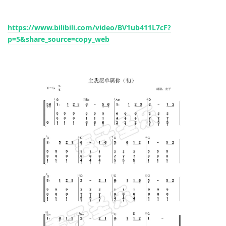
https://www.bilibili.com/video/BV1ub411L7cF?
p=5&share_source=copy_web