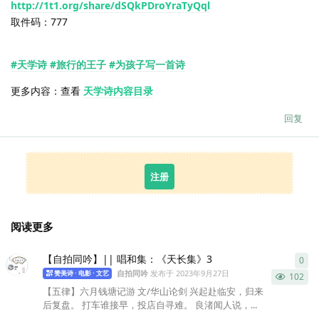
http://1t1.org/share/dSQkPDroYraTyQql
取件码：777
#天学诗
#旅行的王子
#为孩子写一首诗
更多内容：查看
天学诗内容目录
回复
注册
阅读更多
【自拍同吟】|| 唱和集：《天长集》3
0
0
条
自拍同吟
发布于
2023年9月27日
赞美诗 · 电影 · 文艺
102
【五律】六月钱塘记游 文/华山论剑 兴起赴临安，归来
后复盘。 打车谁接早，投店自寻难。 良渚闻人说，...