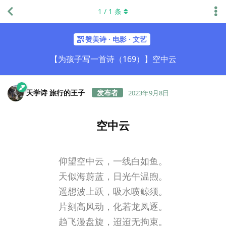
1
/
1
条
赞美诗 · 电影 · 文艺
【为孩子写一首诗（169）】空中云
天学诗 旅行的王子
2023年9月8日
空中云
仰望空中云，一线白如鱼。
天似海蔚蓝，日光午温煦。
遥想波上跃，吸水喷鲸须。
片刻高风动，化若龙凤逐。
趋飞漫盘旋，迢迢无拘束。