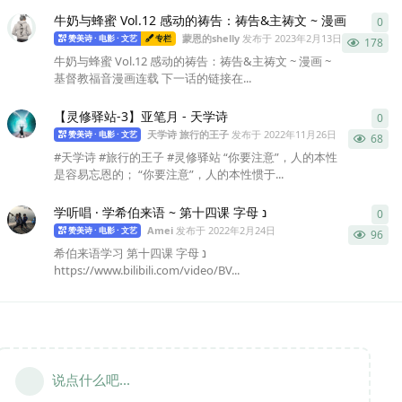
牛奶与蜂蜜 Vol.12 感动的祷告：祷告&主祷文 ~ 漫画
0
0
条
蒙恩的shelly
发布于
2023年2月13日
赞美诗 · 电影 · 文艺
专栏
178
牛奶与蜂蜜 Vol.12 感动的祷告：祷告&主祷文 ~ 漫画 ~
基督教福音漫画连载 下一话的链接在...
【灵修驿站-3】亚笔月 - 天学诗
0
0
条
天学诗 旅行的王子
发布于
2022年11月26日
赞美诗 · 电影 · 文艺
68
#天学诗 #旅行的王子 #灵修驿站 “你要注意”，人的本性
是容易忘恩的； “你要注意”，人的本性惯于...
学听唱 · 学希伯来语 ~ 第十四课 字母 נ
0
0
条
Amei
发布于
2022年2月24日
赞美诗 · 电影 · 文艺
96
希伯来语学习 第十四课 字母 נ
https://www.bilibili.com/video/BV...
说点什么吧...