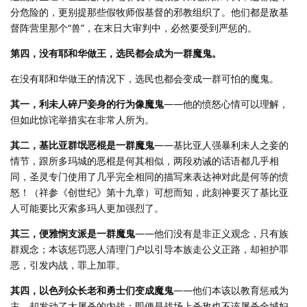
分危险的，更别提那些假牧师假基督的邪教组织了。他们都是敌基
督阵营里那个“兽”，在末日大审判中，必然要受到严惩的。
第四，没有耶和华做王，选民都会成为一群魔鬼。
在没有耶和华做王的情况下，选民也都会变成一群可怕的魔鬼。
其一，利未人碎尸妾身的行为像魔鬼
——他的愤怒心情可以理解，
但如此惊诧举措实在非常人所为。
其二，基比亚群氓恶棍是一群魔鬼
——基比亚人强暴利未人之妾的
情节，跟所多玛城的恶棍是何其相似，两段劝诫的话语都几乎相
同，圣灵专门使用了几乎完全相同的描写来表达神对此是何等的愤
怒！（祥参《创世纪》第十九章）可想而知，此刻神要灭了基比亚
人可能要比灭索多玛人更加强烈了。
其三，便雅悯支派是一群魔鬼
——他们没有是非正义观念，只有族
群观念；本该惩罚恶人清理门户以引导本族走公义正路，却袒护罪
恶，引发内战，罪上加罪。
其四，以色列众长老和勇士们变成魔鬼
——他们本该以教育惩戒为
主，却发动了大屠杀的内战；即便是战场上杀敌也不该屠杀全城妇