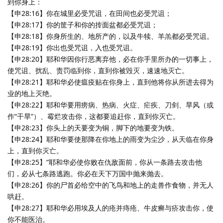
到你身上：
【申28:16】你在城里必受咒诅，在田间也必受咒诅；
【申28:17】你的筐子和你的抟面盆都必受咒诅；
【申28:18】你身所生的、地所产的，以及牛犊、羊羔都必受咒诅。
【申28:19】你出也受咒诅，入也受咒诅。
【申28:20】耶和华因你行恶离弃他，必在你手里所办的一切事上，
使咒诅、扰乱、责罚临到你，直到你被毁灭，速速地灭亡。
【申28:21】耶和华必使瘟疫贴在你身上，直到他将你从所进去得为
业的地上灭绝。
【申28:22】耶和华要用痨病、热病、火症、疟疾、刀剑、旱风（或
作“干旱”）、霉烂攻击你，这都要追赶你，直到你灭亡。
【申28:23】你头上的天要变为铜，脚下的地要变为铁。
【申28:24】耶和华要使那降在你地上的雨变为尘沙，从天临在你身
上，直到你灭亡。
【申28:25】“耶和华必使你败在仇敌面前，你从一条路去攻击他
们，必从七条路逃跑。你必在天下万国中抛来抛去。
【申28:26】你的尸首必给空中的飞鸟和地上的走兽作食物，并无人
哄赶。
【申28:27】耶和华必用埃及人的疮并痔疮、牛皮癣与疥攻击你，使
你不能医治。