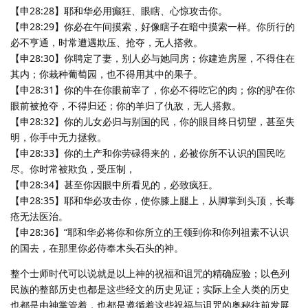
【申28:28】耶和华必用癫狂、眼瞎、心惊攻击你。
【申28:29】你必在午间摸索，好像瞎子在暗中摸索一样。你所行的
必不亨通，时常遭遇欺压、抢夺，无人搭救。
【申28:30】你聘定了妻，别人必与她同房；你建造房屋，不得住在
其内；你栽种葡萄园，也不得用其中的果子。
【申28:31】你的牛在你眼前宰了，你必不得吃它的肉；你的驴在你
眼前被抢夺，不得归还；你的羊归了仇敌，无人搭救。
【申28:32】你的儿女必归与别国的民，你的眼目终日切望，甚至失
明，你手中无力拯救。
【申28:33】你的土产和你劳碌得来的，必被你所不认识的国民吃
尽。你时常被欺负，受压制，
【申28:34】甚至你因眼中所看见的，必致疯狂。
【申28:35】耶和华必攻击你，使你膝上腿上，从脚掌到头顶，长毒
疮无法医治。
【申28:36】“耶和华必将你和你所立的王领到你和你列祖素不认识
的国去，在那里你必侍奉木头石头的神。
整个士师时代可以说就是以上神的祝福和诅咒的精确应验；以色列
民族的整部历史也都是这些经文的历史见证；实际上全人类的历史
也都是由神掌管着，也都是遵循着这些祝福与诅咒的奥秘往前发展