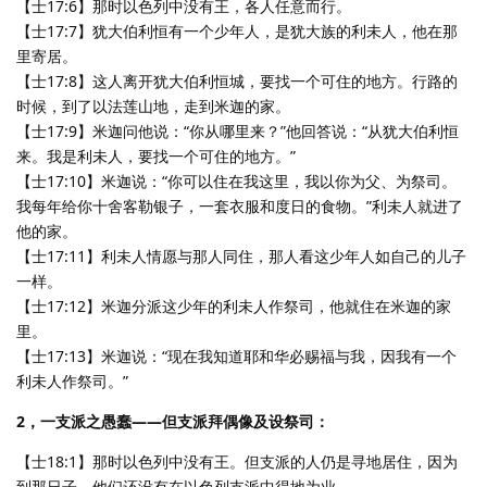
【士17:6】那时以色列中没有王，各人任意而行。
【士17:7】犹大伯利恒有一个少年人，是犹大族的利未人，他在那
里寄居。
【士17:8】这人离开犹大伯利恒城，要找一个可住的地方。行路的
时候，到了以法莲山地，走到米迦的家。
【士17:9】米迦问他说：“你从哪里来？”他回答说：“从犹大伯利恒
来。我是利未人，要找一个可住的地方。”
【士17:10】米迦说：“你可以住在我这里，我以你为父、为祭司。
我每年给你十舍客勒银子，一套衣服和度日的食物。”利未人就进了
他的家。
【士17:11】利未人情愿与那人同住，那人看这少年人如自己的儿子
一样。
【士17:12】米迦分派这少年的利未人作祭司，他就住在米迦的家
里。
【士17:13】米迦说：“现在我知道耶和华必赐福与我，因我有一个
利未人作祭司。”
2，一支派之愚蠢——但支派拜偶像及设祭司：
【士18:1】那时以色列中没有王。但支派的人仍是寻地居住，因为
到那日子，他们还没有在以色列支派中得地为业。