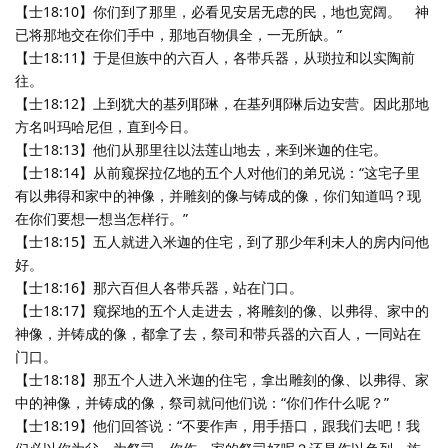
【士18:10】你们到了那里，必看见安居无虑的民，地也宽阔。 神
已将那地交在你们手中，那地百物俱全，一无所缺。”
【士18:11】于是但族中的六百人，各带兵器，从琐拉和以实陶前
往。
【士18:12】上到犹大的基列耶琳，在基列耶琳后边安营。因此那地
方名叫玛哈尼但，直到今日。
【士18:13】他们从那里往以法莲山地去，来到米迦的住宅。
【士18:14】从前窥探拉亿地的五个人对他们的弟兄说：“这宅子里
有以弗得和家中的神像，并雕刻的像与铸成的像，你们知道吗？现
在你们要想一想当怎样行。”
【士18:15】五人就进入米迦的住宅，到了那少年利未人的房内问他
好。
【士18:16】那六百但人各带兵器，站在门口。
【士18:17】窥探地的五个人走进去，将雕刻的像、以弗得、家中的
神像，并铸成的像，都拿了去，祭司和带兵器的六百人，一同站在
门口。
【士18:18】那五个人进入米迦的住宅，拿出雕刻的像、以弗得、家
中的神像，并铸成的像，祭司就问他们说：“你们作什么呢？”
【士18:19】他们回答说：“不要作声，用手捂口，跟我们去吧！我