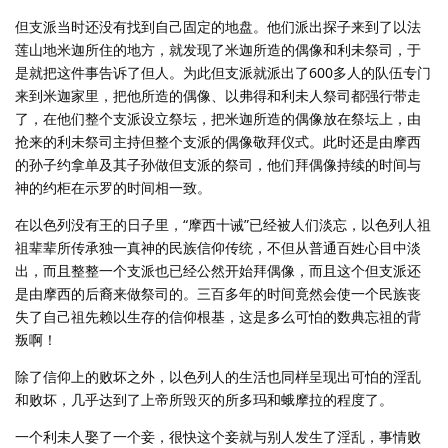
但支派当时还没有找到自己固定的地盘。他们派出探子来到了以法
莲山地米迦所住的地方，就发现了米迦所造的偶像和利未祭司，于
是就把这件事告诉了但人。为此但支派就派出了600多人的队伍专门
来到米迦家里，把他所造的偶像、以弗得和利未人祭司都强行带走
了，在他们整个支派设立祭坛，把米迦所造的偶像放在祭坛上，由
抢来的利未祭司主持但整个支派的偶像敬拜仪式。此时还是由摩西
的孙子约拿单及其子孙做但支派的祭司，他们拜偶像持续的时间与
神的约柜在示罗的时间相一致。
在以色列没有王的日子里，“摩西十诫”已经被人们淡忘，以色列人祖
祖辈辈所传承独一真神的民族信仰传统，不但从普通百姓心目中淡
出，而且整整一个支派也已经公然开始拜偶像，而且这个但支派还
是由摩西的后裔来做祭司的。三百多年的时间竟然会使一个民族丧
失了自己祖先赖以生存的信仰根基，这是多么可怕的数典忘祖的背
叛啊！
除了信仰上的败坏之外，以色列人的生活也同样呈现出可怕的淫乱
和败坏，几乎达到了上帝所毁灭的所多玛和蛾摩拉的程度了。
一个利未人娶了一个妾，很快这个妾就与别人发生了淫乱，事情败