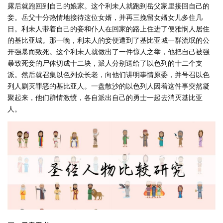
露后就跑回到自己的娘家。这个利未人就跑到岳父家里接回自己的
妾。岳父十分热情地接待这位女婿，并再三挽留女婿女儿多住几
日。利未人带着自己的妾和仆人在回家的路上住进了便雅悯人居住
的基比亚城。那一晚，利未人的妾便遭到了基比亚城一群流氓的公
开强暴而致死。这个利未人就做出了一件惊人之举，他把自己被强
暴致死妾的尸体切成十二块，派人分别送给了以色列的十二个支
派。然后就召集以色列众长老，向他们讲明事情原委，并号召以色
列人剿灭罪恶的基比亚人。一盘散沙的以色列人因着这件事突然凝
聚起来，他们群情激愤，各自派出自己的勇士一起去消灭基比亚
人。