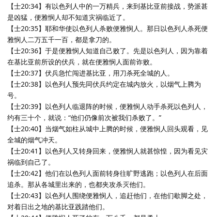
【士20:34】有以色列人中的一万精兵，来到基比亚前接战，势派甚
是凶猛，便雅悯人却不知道灾祸临近了。
【士20:35】耶和华使以色列人杀败便雅悯人。那日以色列人杀死便
雅悯人二万五千一百，都是拿刀的。
【士20:36】于是便雅悯人知道自己败了。先是以色列人，因为靠着
在基比亚前所设的伏兵，就在便雅悯人面前诈败。
【士20:37】伏兵急忙闯进基比亚，用刀杀死全城的人。
【士20:38】以色列人预先同伏兵约定在城内放火，以烟气上腾为
号。
【士20:39】以色列人临退阵的时候，便雅悯人动手杀死以色列人，
约有三十个，就说：“他们仍像前次被我们杀败了。”
【士20:40】当烟气如柱从城中上腾的时候，便雅悯人回头观看，见
全城的烟气冲天。
【士20:41】以色列人又转身回来，便雅悯人就甚惊惶，因为看见灾
祸临到自己了。
【士20:42】他们在以色列人面前转身往旷野逃跑；以色列人在后面
追杀。那从各城里出来的，也都夹攻杀灭他们。
【士20:43】以色列人围绕便雅悯人，追赶他们，在他们歇脚之处，
对着日出之地的基比亚践踏他们。