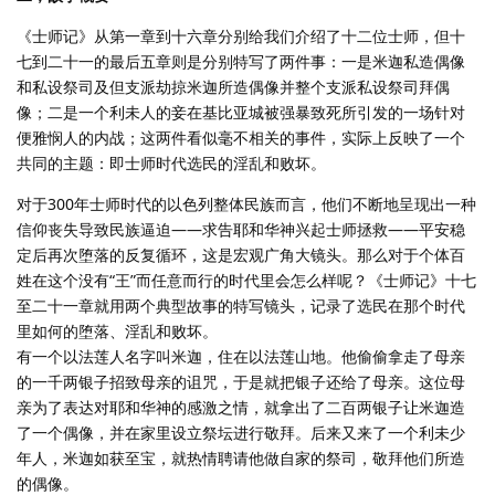
《士师记》从第一章到十六章分别给我们介绍了十二位士师，但十
七到二十一的最后五章则是分别特写了两件事：一是米迦私造偶像
和私设祭司及但支派劫掠米迦所造偶像并整个支派私设祭司拜偶
像；二是一个利未人的妾在基比亚城被强暴致死所引发的一场针对
便雅悯人的内战；这两件看似毫不相关的事件，实际上反映了一个
共同的主题：即士师时代选民的淫乱和败坏。
对于300年士师时代的以色列整体民族而言，他们不断地呈现出一种
信仰丧失导致民族逼迫——求告耶和华神兴起士师拯救——平安稳
定后再次堕落的反复循环，这是宏观广角大镜头。那么对于个体百
姓在这个没有“王”而任意而行的时代里会怎么样呢？《士师记》十七
至二十一章就用两个典型故事的特写镜头，记录了选民在那个时代
里如何的堕落、淫乱和败坏。
有一个以法莲人名字叫米迦，住在以法莲山地。他偷偷拿走了母亲
的一千两银子招致母亲的诅咒，于是就把银子还给了母亲。这位母
亲为了表达对耶和华神的感激之情，就拿出了二百两银子让米迦造
了一个偶像，并在家里设立祭坛进行敬拜。后来又来了一个利未少
年人，米迦如获至宝，就热情聘请他做自家的祭司，敬拜他们所造
的偶像。