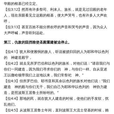
华殿的根基已经立定。
【拉3:12】然而有许多祭司、利未人、族长，就是见过旧殿的老年
人，现在亲眼看见立这殿的根基，便大声哭号，也有许多人大声欢
呼，
【拉3:13】甚至百姓不能分辨欢呼的声音和哭号的声音，因为众人
大声呼喊，声音听到远处。
第三，仇敌的阻挡致使圣殿重建被迫停止。
【拉4:1】犹大和便雅悯的敌人，听说被掳归回的人为耶和华以色列
的 神建造殿宇，
【拉4:2】就去见所罗巴伯和以色列的族长，对他们说：“请容我们与
你们一同建造，因为我们寻求你们的 神，与你们一样。自从亚述
王以撒哈顿带我们上这地以来，我们常祭祀 神。”
【拉4:3】但所罗巴伯、耶书亚和其余以色列的族长对他们说：“我们
建造 神的殿与你们无干，我们自己为耶和华以色列的 神协力建
造，是照波斯王居鲁士所吩咐的。”
【拉4:4】那地的民，就在犹大人建造的时候，使他们的手发软，扰
乱他们。
【拉4:5】从波斯王居鲁士年间，直到波斯王大流士登基的时候，贿