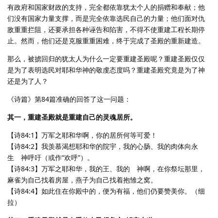
有政府和国家财政的支持，完全都依靠犹太个人的捐赠和奉献；他
们没有国家力量支撑，而是完全依靠选民自己的力量；他们面对仇
敌重重拦阻，还要承担各种诬告和陷害，不得不使重建工程长期停
止。然而，他们还是克服重重困难，终于完成了圣殿的重新建造。
那么，被掳回归的犹太人为什么一定要重建圣殿呢？重建圣殿仅仅
是为了表明选民对耶和华神的敬虔态度吗？重建圣殿究竟是为了神
还是为了人？
《诗篇》第84篇准确的回答了这一问题：
其一，重建圣殿就是重建自己的灵魂居所。
【诗84:1】万军之耶和华啊，你的居所何等可爱！
【诗84:2】我羡慕渴想耶和华的院宇，我的心肠、我的肉体向永
生 神呼吁（或作“欢呼”）。
【诗84:3】万军之耶和华，我的王、我的 神啊，在你祭坛那里，
麻雀为自己找着房屋，燕子为自己找着抱雏之窝。
【诗84:4】如此住在你殿中的，便为有福，他们仍要赞美你。（细
拉）