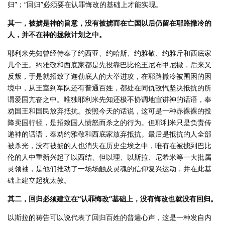
归”；“回归”必须要在认罪悔改的基础上才能实现。
其一，被掳是神的旨意，没有被掳而在亡国以后仍留在耶路撒冷的
人，并不在神的拯救计划之中。
耶利米先知曾经侍奉了约西亚、约哈斯、约雅敬、约雅斤和西底家
几个王。约雅敬和西底家都是先投靠巴比伦王尼布甲尼撒，后来又
反叛，于是就招致了迦勒底人的大举进攻，在耶路撒冷被围困的困
境中，从王室到军队还有普通百姓，都处在同仇敌忾坚决抵抗的所
谓爱国亢奋之中。唯独耶利米先知还极不协调地宣讲神的话语，奉
劝国王和国民放弃抵抗。按照今天的话说，这可是一种赤裸裸的投
降卖国行径，是招致国人愤怒而杀之的行为。但耶利米只是负责传
递神的话语，奉劝约雅敬和西底家放弃抵抗。最后是抵抗的人全部
被杀光，没有被掳的人也消失在历史尘埃之中，唯有在被掳到巴比
伦的人中重新兴起了以西结、但以理、以斯拉、尼希米等一大批属
灵领袖，是他们推动了一场场触及灵魂的信仰复兴运动，并在此基
础上建立起犹太教。
其二，回归必须建立在“认罪悔改”基础上，没有悔改也就没有回归。
以斯拉的祷告可以说代表了回归百姓的普遍心声，这是一种发自内