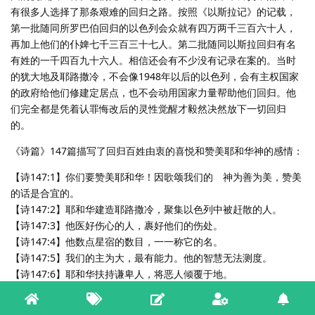
有很多人选择了那条艰难的回归之路。按照《以斯拉记》的记载，
第一批随同所罗巴伯回归的以色列会众就有四万两千三百六十人，
再加上他们的仆婢七千三百三十七人。第二批随同以斯拉回归有名
有姓的一千四百九十六人。相信还会有不少没有记录在案的。当时
的犹大地及耶路撒冷，不会像1948年以后的以色列，会有主权国家
的政府给他们修建定居点，也不会动用国家力量帮助他们回归。他
们完全都是凭着认罪悔改后的灵性觉醒才毅然决然放下一切回归
的。
《诗篇》147篇描写了回归百姓由衷的喜悦和赞美耶和华神的感情：
【诗147:1】你们要赞美耶和华！因歌颂我们的 神为善为美，赞美
的话是合宜的。
【诗147:2】耶和华建造耶路撒冷，聚集以色列中被赶散的人。
【诗147:3】他医好伤心的人，裹好他们的伤处。
【诗147:4】他数点星宿的数目，一一称它的名。
【诗147:5】我们的主为大，最有能力。他的智慧无法测度。
【诗147:6】耶和华扶持谦卑人，将恶人倾覆于地。
其二，重建圣殿必须要勇于战胜魔鬼的阻拦，是一场艰苦的信心熬