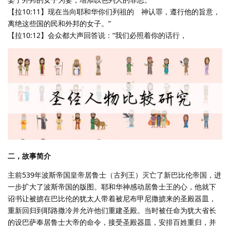
【拉10:11】现在当向耶和华你们列祖的 神认罪，遵行他的旨意，
离绝这些国的民和外邦的女子。”
【拉10:12】会众都大声回答说：“我们必照着你的话行，
二，故事简介
主前539年波斯帝国皇帝居鲁士（古列王）灭亡了新巴比伦帝国，进
一步扩大了波斯帝国的版图。耶和华神感动居鲁士王的心，他就下
诏书让被掳在巴比伦的犹太人带着被尼布甲尼撒掳来的圣殿器皿，
重新回归到耶路撒冷并允许他们重建圣殿。当时被任命为犹大省长
的设巴萨奉居鲁士大帝的命令，接受圣殿器皿，安排百姓重归，并