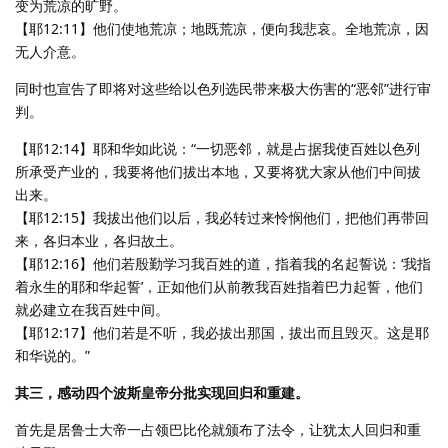
变为荒凉的旷野。
【耶12:11】他们使地荒凉；地既荒凉，便向我悲哀。全地荒凉，因
无人介意。
同时也宣告了即将对这些给以色列选民带来极大伤害的“恶邻”进行审
判。
【耶12:14】耶和华如此说：“一切恶邻，就是占据我使百姓以色列
所承受产业的，我要将他们拔出本地，又要将犹大家从他们中间拔
出来。
【耶12:15】我拔出他们以后，我必转过来怜悯他们，把他们再带回
来，各归本业，各归故土。
【耶12:16】他们若殷勤学习我百姓的道，指着我的名起誓说：‘我指
着永生的耶和华起誓’，正如他们从前教我百姓指着巴力起誓，他们
就必建立在我百姓中间。
【耶12:17】他们若是不听，我必拔出那国，拔出而且毁灭。这是耶
和华说的。”
其三，感动四个波斯皇帝分批实现回归和重建。
首先是居鲁士大帝一占领巴比伦就颁布了法令，让犹太人回归和重