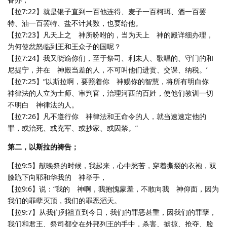
【拉7:22】就是银子直到一百他连得、麦子一百柯珥、酒一百罢
特、油一百罢特、盐不计其数，也要给他。
【拉7:23】凡天上之 神所吩咐的，当为天上 神的殿详细办理，
为何使忿怒临到王和王众子的国呢？
【拉7:24】我又晓谕你们，至于祭司、利未人、歌唱的、守门的和
尼提宁，并在 神殿当差的人，不可叫他们进贡、交课、纳税。’
【拉7:25】“以斯拉啊，要照着你 神赐你的智慧，将所有明白你
神律法的人立为士师、审判官，治理河西的百姓，使他们教训一切
不明白 神律法的人。
【拉7:26】凡不遵行你 神律法和王命令的人，就当速速定他的
罪，或治死、或充军、或抄家、或囚禁。”
第二，以斯拉的祷告；
【拉9:5】献晚祭的时候，我起来，心中愁苦，穿着撕裂的衣袍，双
膝跪下向耶和华我的 神举手，
【拉9:6】说：“我的 神啊，我抱愧蒙羞，不敢向我 神仰面，因为
我们的罪孽灭顶，我们的罪恶滔天。
【拉9:7】从我们列祖直到今日，我们的罪恶甚重，因我们的罪孽，
我们和君王、祭司都交在外邦列王的手中，杀害、掳掠、抢夺、脸