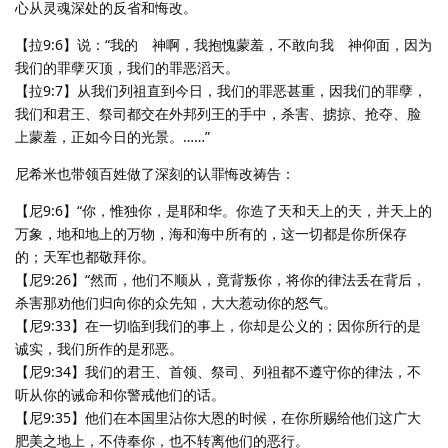
心从灵魂深处的反省和悔改。
【拉9:6】说：“我的 神啊，我抱愧蒙羞，不敢向我 神仰面，因为
我们的罪孽灭顶，我们的罪恶滔天。
【拉9:7】从我们列祖直到今日，我们的罪恶甚重，因我们的罪孽，
我们和君王、祭司都交在外邦列王的手中，杀害、掳掠、抢夺、脸
上蒙羞，正如今日的光景。……”
尼希米也带领百姓做了深刻的认罪悔改祷告：
【尼9:6】“你，惟独你，是耶和华。你造了天和天上的天，并天上的
万象，地和地上的万物，海和海中所有的，这一切都是你所保存
的；天军也都敬拜你。
【尼9:26】“然而，他们不顺从，竟背叛你，将你的律法丢在背后，
杀害那劝他们归向你的众先知，大大惹动你的怒气。
【尼9:33】在一切临到我们的事上，你却是公义的；因你所行的是
诚实，我们所作的是邪恶。
【尼9:34】我们的君王、首领、祭司、列祖都不遵守你的律法，不
听从你的诫命和你警戒他们的话。
【尼9:35】他们在本国里沾你大恩的时候，在你所赐给他们这广大
肥美之地上，不侍奉你，也不转离他们的恶行。