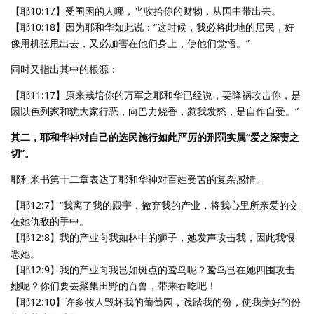
【耶10:17】受围困的人哪，当收拾你的财物，从国中带出去。
【耶10:18】因为耶和华如此说：“这时候，我必将此地的居民，好
像用机弦甩出去，又必加害在他们身上，使他们觉悟。”
同时又指出其中的根源：
【耶11:17】原来栽培你的万军之耶和华已经说，要降祸攻击你，是
因以色列家和犹大家行恶，向巴力烧香，惹我发怒，是自作自受。”
其二，耶和华神对自己的选民施行如此严厉的刑罚实属“爱之深责之
切”。
耶利米书第十二章表达了耶和华神对百姓受苦的复杂感情。
【耶12:7】“我离了我的殿宇，撇弃我的产业，将我心里所亲爱的交
在她仇敌的手中。
【耶12:8】我的产业向我如林中的狮子，她发声攻击我，因此我恨
恶她。
【耶12:9】我的产业向我岂如斑点的鸷鸟呢？鸷鸟岂在她四围攻击
她呢？你们要去聚集田野的百兽，带来吞吃吧！
【耶12:10】许多牧人毁坏我的葡萄园，践踏我的份，使我美好的份