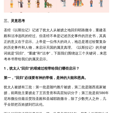
三、灵意思考
圣经《以斯拉记》记述了犹太人从被掳之地回归耶路撒冷，重建圣
殿和洁净选民的经过。但圣经不单是记述历史事件的历史书，其真
正的意义在于启示。上帝是一位伟大的诗人，祂总是透过纷繁复杂
的历史事件和人物，来启示天国的属灵真理。《以斯拉记》的关键
词就是“回归”、“重建”和“洁净”，下面我们围绕这三个关键词，来思
考本书带给我们的属灵启示。
1，犹太人“回归”的艰难过程带给我们哪些启示？
第一，“回归”必须要有神的带领，是神的大能和恩典。
犹太人被掳有三批：第一批是随约雅斤被掳，第二批是随西底家被
掳，前两批主要掳走了王宫贵胄和高层知识分子；第三批是前586年
尼布撒拉但最后焚毁圣殿和圣城耶路撒冷，除了少数穷人之外，几
乎全部把百姓掳到巴比伦。