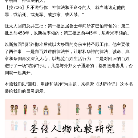
不明白 神律法的人。
【拉7:26】凡不遵行你 神律法和王命令的人，就当速速定他的
罪，或治死、或充军、或抄家、或囚禁。”
犹太人回归总共三批：第一批是居鲁士年间所罗巴伯带领的；第二
批是前458年，以斯拉率领的；第三批是前445年，尼希米率领的。
以斯拉回到耶路撒冷后就以大祭司的身份主持圣殿工作。他主要做
了两件事：一是向百姓讲解律法书，让耶和华神的律法、诫命、典
章和条例再次深入人心，以规范百姓生活行为；二是对回归的百姓
进行了一场“洁净”行动，凡是与外邦女子通婚的，都要送走妻儿，否
则就一起离开。
本篇我们以“回归、重建和洁净”为主题，来探索《以斯拉记》这本书
带给我们的属灵启示。