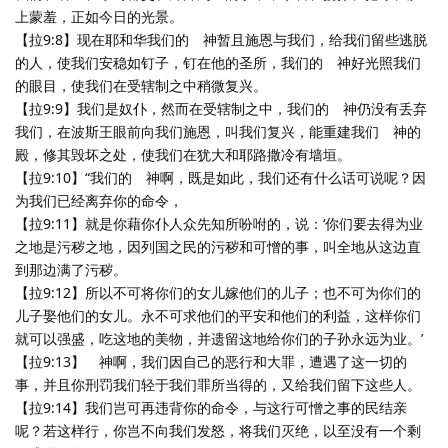
上蒙羞，正如今日的光景。
【拉9:8】现在耶和华我们的 神暂且施恩与我们，给我们留些逃脱
的人，使我们安稳如钉子，钉在他的圣所，我们的 神好光照我们
的眼目，使我们在受辖制之中稍微复兴。
【拉9:9】我们是奴仆，然而在受辖制之中，我们的 神仍没有丢弃
我们，在波斯王眼前向我们施恩，叫我们复兴，能重建我们 神的
殿，修其毁坏之处，使我们在犹大和耶路撒冷有墙垣。
【拉9:10】“我们的 神啊，既是如此，我们还有什么话可说呢？因
为我们已经离弃你的命令，
【拉9:11】就是你藉你仆人众先知所吩咐的，说：‘你们要去得为业
之地是污秽之地，因列国之民的污秽和可憎的事，叫全地从这边直
到那边满了污秽。
【拉9:12】所以不可将你们的女儿嫁他们的儿子；也不可为你们的
儿子娶他们的女儿。永不可求他们的平安和他们的利益，这样你们
就可以强盛，吃这地的美物，并遗留这地给你们的子孙永远为业。’
【拉9:13】 神啊，我们因自己的恶行和大罪，遭遇了这一切的
事，并且你刑罚我们轻于我们罪所当得的，又给我们留下这些人。
【拉9:14】我们岂可再违背你的命令，与这行可憎之事的民结亲
呢？若这样行，你岂不向我们发怒，将我们灭绝，以至没有一个剩