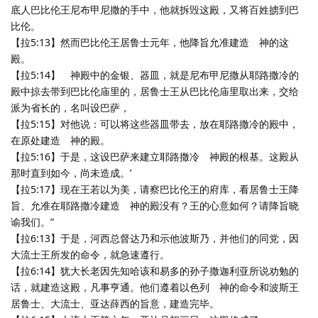
底人巴比伦王尼布甲尼撒的手中，他就拆毁这殿，又将百姓掳到巴
比伦。
【拉5:13】然而巴比伦王居鲁士元年，他降旨允准建造 神的这
殿。
【拉5:14】 神殿中的金银、器皿，就是尼布甲尼撒从耶路撒冷的
殿中掠去带到巴比伦庙里的，居鲁士王从巴比伦庙里取出来，交给
派为省长的，名叫设巴萨，
【拉5:15】对他说：可以将这些器皿带去，放在耶路撒冷的殿中，
在原处建造 神的殿。
【拉5:16】于是，这设巴萨来建立耶路撒冷 神殿的根基。这殿从
那时直到如今，尚未造成。’
【拉5:17】现在王若以为美，请察巴比伦王的府库，看居鲁士王降
旨、允准在耶路撒冷建造 神的殿没有？王的心意如何？请降旨晓
谕我们。”
【拉6:13】于是，河西总督达乃和示他波斯乃，并他们的同党，因
大流士王所发的命令，就急速遵行。
【拉6:14】犹大长老因先知哈该和易多的孙子撒迦利亚所说劝勉的
话，就建造这殿，凡事亨通。他们遵着以色列 神的命令和波斯王
居鲁士、大流士、亚达薛西的旨意，建造完毕。