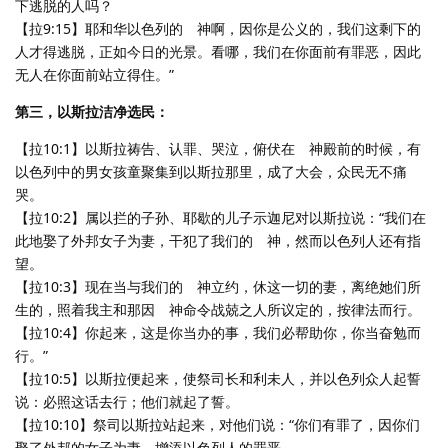
下逃脱的人吗？
【拉9:15】耶和华以色列的 神啊，因你是公义的，我们这剩下的
人才得逃脱，正如今日的光景。看哪，我们在你面前有罪恶，因此
无人在你面前站立得住。”
第三，以斯拉洁净选民：
【拉10:1】以斯拉祷告、认罪、哭泣，俯伏在 神殿前的时候，有
以色列中的男女孩童聚集到以斯拉那里，成了大会，众民无不痛
哭。
【拉10:2】属以拦的子孙、耶歇的儿子示迦尼对以斯拉说：“我们在
此地娶了外邦女子为妻，干犯了我们的 神，然而以色列人还有指
望。
【拉10:3】现在当与我们的 神立约，休这一切的妻，离绝她们所
生的，照着我主和那因 神命令战兢之人所议定的，按律法而行。
【拉10:4】你起来，这是你当办的事，我们必帮助你，你当奋勉而
行。”
【拉10:5】以斯拉便起来，使祭司长和利未人，并以色列众人起誓
说：必照这话去行；他们就起了誓。
【拉10:10】祭司以斯拉站起来，对他们说：“你们有罪了，因你们
娶了外邦的女子为妻，增添以色列人的罪恶。