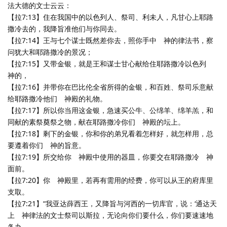
法大德的文士云云：
【拉7:13】住在我国中的以色列人、祭司、利未人，凡甘心上耶路
撒冷去的，我降旨准他们与你同去。
【拉7:14】王与七个谋士既然差你去，照你手中 神的律法书，察
问犹大和耶路撒冷的景况；
【拉7:15】又带金银，就是王和谋士甘心献给住耶路撒冷以色列
神的，
【拉7:16】并带你在巴比伦全省所得的金银，和百姓、祭司乐意献
给耶路撒冷他们 神殿的礼物。
【拉7:17】所以你当用这金银，急速买公牛、公绵羊、绵羊羔，和
同献的素祭奠祭之物，献在耶路撒冷你们 神殿的坛上。
【拉7:18】剩下的金银，你和你的弟兄看着怎样好，就怎样用，总
要遵着你们 神的旨意。
【拉7:19】所交给你 神殿中使用的器皿，你要交在耶路撒冷 神
面前。
【拉7:20】你 神殿里，若再有需用的经费，你可以从王的府库里
支取。
【拉7:21】“我亚达薛西王，又降旨与河西的一切库官，说：‘通达天
上 神律法的文士祭司以斯拉，无论向你们要什么，你们要速速地
备办，