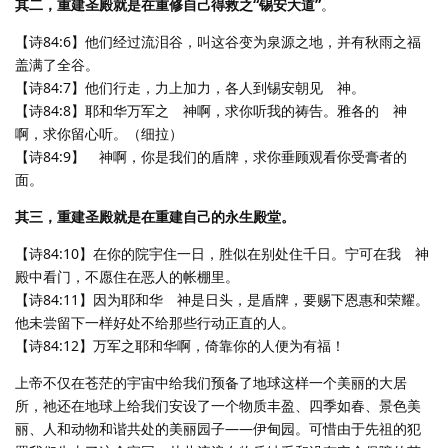
其二，重建圣殿就是在重修自己得救之“锡安大道”
。
【诗84:6】他们经过流泪谷，叫这谷变为泉源之地，并有秋雨之福
盖满了全谷。
【诗84:7】他们行走，力上加力，各人到锡安朝见 神。
【诗84:8】耶和华万军之 神啊，求你听我的祷告。雅各的 神
啊，求你留心听。（细拉）
【诗84:9】 神啊，你是我们的盾牌，求你垂顾观看你受膏者的
面。
其三，重建圣殿就是在重建自己的永生殿堂。
【诗84:10】在你的院宇住一日，胜似在别处住千日。宁可在我 神
殿中看门，不愿住在恶人的帐棚里。
【诗84:11】因为耶和华 神是日头，是盾牌，要赐下恩惠和荣耀。
他未尝留下一样好处不给那些行动正直的人。
【诗84:12】万军之耶和华啊，倚靠你的人便为有福！
上帝不仅在苍茫的宇宙中给我们预备了地球这样一个美丽的大居
所，祂还在地球上给我们安设了一个物质丰盈、四季如春、景色美
丽、人和动物和谐共处的美丽园子——伊甸园。可惜由于先祖的犯