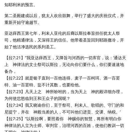
知耶利米的预言。
第二圣殿建成以后，犹太人欢欣鼓舞，举行了盛大的庆祝仪式，并
重新开始守逾越节。
亚达薛西王第七年，利未人亚伦的后裔以斯拉奉旨担任犹太人祭
司，他精通律法，又深得王的信任。他带着圣旨回到耶路撒冷，开
始了他洁净选民的系列圣工。
【拉7:21】“我亚达薛西王，又降旨与河西的一切库官，说：‘通达天
上 神律法的文士祭司以斯拉，无论向你们要什么，你们要速速地
备办，
【拉7:22】就是银子直到一百他连得、麦子一百柯珥、酒一百罢
特、油一百罢特、盐不计其数，也要给他。
【拉7:23】凡天上之 神所吩咐的，当为天上 神的殿详细办理，
为何使忿怒临到王和王众子的国呢？
【拉7:24】我又晓谕你们，至于祭司、利未人、歌唱的、守门的和
尼提宁，并在 神殿当差的人，不可叫他们进贡、交课、纳税。’
【拉7:25】“以斯拉啊，要照着你 神赐你的智慧，将所有明白你
神律法的人立为士师、审判官，治理河西的百姓，使他们教训一切