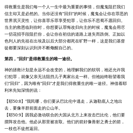
得救重生是我们每一个人一生中最为重要的事情，但魔鬼阻拦我们
信主却又是必然的。当你还没有“回归”的时候，魔鬼会让你在罪恶的
世界泯灭灵性，让你喜罪乐罪享受犯罪，让你乐不思蜀不愿回归。
当主的救恩临到你时，你想要认罪悔改归向主的时候，魔鬼会用尽
一切花招手段阻拦你，会让你在初信的道路上迷失而跌倒。正如以
色列人的先祖在出埃及以后大部分都死在旷野一样，这是我们基督
徒都要深刻认识到并不断儆醒自己的。
第四，“回归”是得救重生的唯一途径。
神的拯救计划是永远不会改变的，祂理解我们的软弱，祂还允许我
们犯罪，就像父亲无法阻挡儿子离家出走一样。但祂始终盼望着我
们“回归”，因为唯有“回归”才是我们得救重生的唯一途径。神借着耶
利米先知深情的说：
【耶50:8】“我民哪，你们要从巴比伦中逃走，从迦勒底人之地出
去，要像羊群前面走的公山羊。
【耶50:9】因我必激动联合的大国从北方上来攻击巴比伦，他们要
摆阵攻击他。他必从那里被攻取。他们的箭好像善射之勇士的箭，
一枝也不徒然返回。