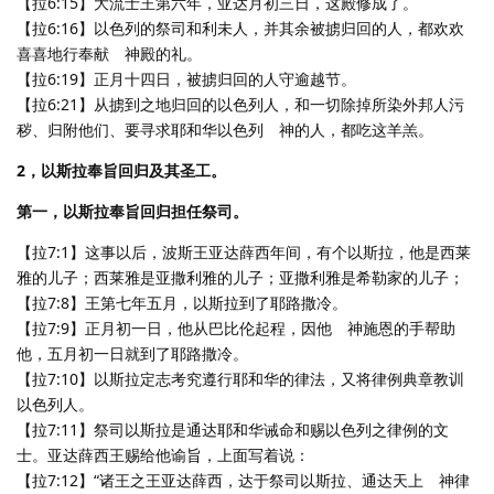
【拉6:15】大流士王第六年，亚达月初三日，这殿修成了。
【拉6:16】以色列的祭司和利未人，并其余被掳归回的人，都欢欢
喜喜地行奉献 神殿的礼。
【拉6:19】正月十四日，被掳归回的人守逾越节。
【拉6:21】从掳到之地归回的以色列人，和一切除掉所染外邦人污
秽、归附他们、要寻求耶和华以色列 神的人，都吃这羊羔。
2，以斯拉奉旨回归及其圣工。
第一，以斯拉奉旨回归担任祭司。
【拉7:1】这事以后，波斯王亚达薛西年间，有个以斯拉，他是西莱
雅的儿子；西莱雅是亚撒利雅的儿子；亚撒利雅是希勒家的儿子；
【拉7:8】王第七年五月，以斯拉到了耶路撒冷。
【拉7:9】正月初一日，他从巴比伦起程，因他 神施恩的手帮助
他，五月初一日就到了耶路撒冷。
【拉7:10】以斯拉定志考究遵行耶和华的律法，又将律例典章教训
以色列人。
【拉7:11】祭司以斯拉是通达耶和华诫命和赐以色列之律例的文
士。亚达薛西王赐给他谕旨，上面写着说：
【拉7:12】“诸王之王亚达薛西，达于祭司以斯拉、通达天上 神律