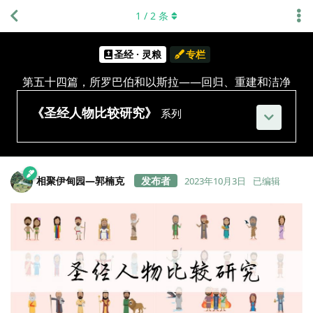
1
/
2
条
圣经 · 灵粮
专栏
第五十四篇，所罗巴伯和以斯拉——回归、重建和洁净
《圣经人物比较研究》
系列
相聚伊甸园—郭楠克
2023年10月3日
已编辑