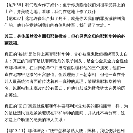
【尼9:36】我们现今作了奴仆；至于你所赐给我们列祖享受其上的
土产，并美物之地，看哪，我们在这地上作了奴仆！
【尼9:37】这地许多出产归了列王，就是你因我们的罪所派辖制我
们的。他们任意辖制我们的身体和牲畜，我们遭了大难。”
其三，身体虽然没有回归耶路撒冷，但心灵完全归向耶和华神的必
蒙祝福。
真正的“被掳”是信仰上离弃耶和华神，甘心被魔鬼撒但捆绑而失去自
由；真正的“回归”是认罪悔改后的浪子回头，是全心全意全力全性信
靠耶和华神。在回归名单中并没有但以理和他的三个朋友，他们一
直在尼布甲尼撒的王宫服侍。但以理做了三朝宰相，但他一直在外
邦人最高统治者面前传达着独一真神的真理，荣耀着耶和华神的
名。以斯帖和末底改也没有回归，但他们却成为拯救犹太选民的历
史英雄。
真正的“回归”寓意就像耶和华神要耶利米先知买的那根腰带一样，为
的是让选民百姓紧紧缠绕在耶和华神的腰间，并从此不再分离，这
才是上帝盼望的绝美的神人关系：
【耶13:11】耶和华说：“腰带怎样紧贴人腰，照样，我也使以色列