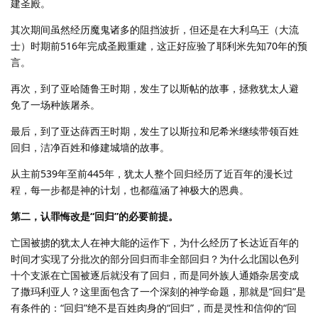
建圣殿。
其次期间虽然经历魔鬼诸多的阻挡波折，但还是在大利乌王（大流
士）时期前516年完成圣殿重建，这正好应验了耶利米先知70年的预
言。
再次，到了亚哈随鲁王时期，发生了以斯帖的故事，拯救犹太人避
免了一场种族屠杀。
最后，到了亚达薛西王时期，发生了以斯拉和尼希米继续带领百姓
回归，洁净百姓和修建城墙的故事。
从主前539年至前445年，犹太人整个回归经历了近百年的漫长过
程，每一步都是神的计划，也都蕴涵了神极大的恩典。
第二，认罪悔改是“回归”的必要前提。
亡国被掳的犹太人在神大能的运作下，为什么经历了长达近百年的
时间才实现了分批次的部分回归而非全部回归？为什么北国以色列
十个支派在亡国被逐后就没有了回归，而是同外族人通婚杂居变成
了撒玛利亚人？这里面包含了一个深刻的神学命题，那就是“回归”是
有条件的：“回归”绝不是百姓肉身的“回归”，而是灵性和信仰的“回