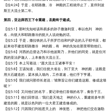
【拉4:24】于是，在耶路撒。冷 神殿的工程就停止了，直停到波
斯王大流士第二年。
第四，亚达薛西王下令重建，圣殿终于建成。
【拉5:1】那时先知哈该和易多的孙子撒迦利亚，奉以色列 神的
名，向犹大和耶路撒冷的犹大人说劝勉的话。
【拉5:2】于是，撒拉铁的儿子所罗巴伯和约萨达的儿子耶书亚，都
起来动手建造耶路撒冷 神的殿，有 神的先知在那里帮助他们。
【拉5:6】河西的总督达乃和示他波斯乃，并他们的同党，就是住河
西的亚法萨迦人，上本奏告大流士王。
【拉5:7】本上写着说：“愿大流士王诸事平安！
【拉5:8】王该知道，我们往犹大省去，到了至大 神的殿，这殿是
用大石建造的，梁木插入墙内，工作甚速，他们手下亨通。
【拉5:9】我们就问那些长老说：‘谁降旨让你们建造这殿、修成这墙
呢？’
【拉5:10】又问他们的名字，要记录他们首领的名字，奏告于王。
【拉5:11】他们回答说：‘我们是天地之 神的仆人，重建前多年所
建造的殿，就是以色列的一位大君王建造修成的。
【拉5:12】只因我们列祖惹天上的 神发怒， 神把他们交在迦勒