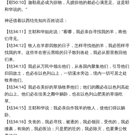
【耶50:10】迦勒底必成为掠物，凡掳掠他的都必心满意足。这是耶
和华说的。”
神还借着以西结先知向百姓说话：
【结34:11】主耶和华如此说：“看哪，我必亲自寻找我的羊，将他
们寻见。
【结34:12】牧人在羊群四散的日子，怎样寻找他的羊，我必照样寻
找我的羊。这些羊在密云黑暗的日子散到各处，我必从那里救回他
们来。
【结34:13】我必从万民中领出他们，从各国内聚集他们，引导他们
归回故土，也必在以色列山上，一切溪水旁边，境内一切可居之处
牧养他们。
【结34:14】我必在美好的草场牧养他们；他们的圈必在以色列高处
的山上。他们必在佳美之圈中躺卧，也在以色列山肥美的草场吃
草。
【结34:15】主耶和华说：我必亲自作我羊的牧人，使他们得以躺
卧。
【结34:16】失丧的，我必寻找，被逐的，我必领回，受伤的，我必
缠裹，有病的，我必医治；只是肥的壮的，我必除灭，也要秉公牧