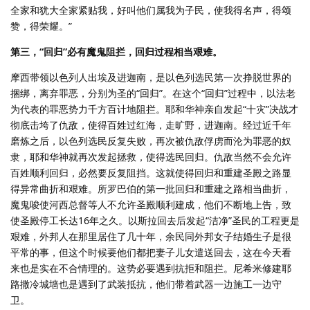
全家和犹大全家紧贴我，好叫他们属我为子民，使我得名声，得颂
赞，得荣耀。”
第三，“回归”必有魔鬼阻拦，回归过程相当艰难。
摩西带领以色列人出埃及进迦南，是以色列选民第一次挣脱世界的
捆绑，离弃罪恶，分别为圣的“回归”。在这个“回归”过程中，以法老
为代表的罪恶势力千方百计地阻拦。耶和华神亲自发起“十灾”决战才
彻底击垮了仇敌，使得百姓过红海，走旷野，进迦南。经过近千年
磨炼之后，以色列选民反复失败，再次被仇敌俘虏而沦为罪恶的奴
隶，耶和华神就再次发起拯救，使得选民回归。仇敌当然不会允许
百姓顺利回归，必然要反复阻挡。这就使得回归和重建圣殿之路显
得异常曲折和艰难。所罗巴伯的第一批回归和重建之路相当曲折，
魔鬼唆使河西总督等人不允许圣殿顺利建成，他们不断地上告，致
使圣殿停工长达16年之久。以斯拉回去后发起“洁净”圣民的工程更是
艰难，外邦人在那里居住了几十年，余民同外邦女子结婚生子是很
平常的事，但这个时候要他们都把妻子儿女遣送回去，这在今天看
来也是实在不合情理的。这势必要遇到抗拒和阻拦。尼希米修建耶
路撒冷城墙也是遇到了武装抵抗，他们带着武器一边施工一边守
卫。