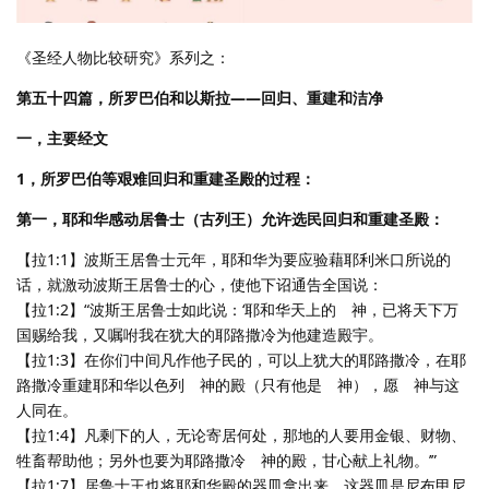
《圣经人物比较研究》系列之：
第五十四篇，所罗巴伯和以斯拉——回归、重建和洁净
一，主要经文
1，所罗巴伯等艰难回归和重建圣殿的过程：
第一，耶和华感动居鲁士（古列王）允许选民回归和重建圣殿：
【拉1:1】波斯王居鲁士元年，耶和华为要应验藉耶利米口所说的
话，就激动波斯王居鲁士的心，使他下诏通告全国说：
【拉1:2】“波斯王居鲁士如此说：‘耶和华天上的 神，已将天下万
国赐给我，又嘱咐我在犹大的耶路撒冷为他建造殿宇。
【拉1:3】在你们中间凡作他子民的，可以上犹大的耶路撒冷，在耶
路撒冷重建耶和华以色列 神的殿（只有他是 神），愿 神与这
人同在。
【拉1:4】凡剩下的人，无论寄居何处，那地的人要用金银、财物、
牲畜帮助他；另外也要为耶路撒冷 神的殿，甘心献上礼物。’”
【拉1:7】居鲁士王也将耶和华殿的器皿拿出来，这器皿是尼布甲尼