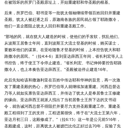
在被毁坏的所罗门圣殿原址上，开始重建耶和华圣殿的根基。
后来，所罗巴伯、耶书亚等一批犹太领袖继续带领百姓回归并重建
圣殿。犹太人被赶逐之后，原迦南各族的居民就占领了耶路撒冷，
他们一直企图阻止犹太人回归和重建圣殿工作。
“那地的民，就在犹大人建造的时候，使他们的手发软，扰乱他们。
从波斯王居鲁士年间，直到波斯王大流士登基的时候，贿买谋士，
要败坏他们的谋算。在亚哈随鲁才登基的时候，上本控告犹大和耶
路撒冷的居民。”（拉4:4-6）直到亚达薛西王年间，省长利宏等人上
书控告，终于使王下令停止建造。“省长利宏、书记伸帅要控告耶路
撒冷人，也上本奏告亚达薛西王。”圣殿被迫停止建造16年。
此后先知哈该和撒迦利亚在百姓中传达耶和华神的旨意，再一次激
发了重建圣殿的热心，所罗巴伯等人就继续加速重建。河西总督达
乃等人就如实禀告亚达薛西王，并传达了犹太人是奉居鲁士王修建
的缘由。亚达薛西王就派人找出了当初居鲁士王所下达的文书诏
令，就告诫河西总督不得阻拦并要尽力支持圣殿重建工作。重建圣
殿工程得到了王的支持，工程进展很快，终于在“大流士王第六年，
亚达月初三日，这殿修成了。”（拉6:15）这一年是公元前516年，
圣殿建成，这时，距离犹太人被掳巴比伦正好过去70年，应验了先