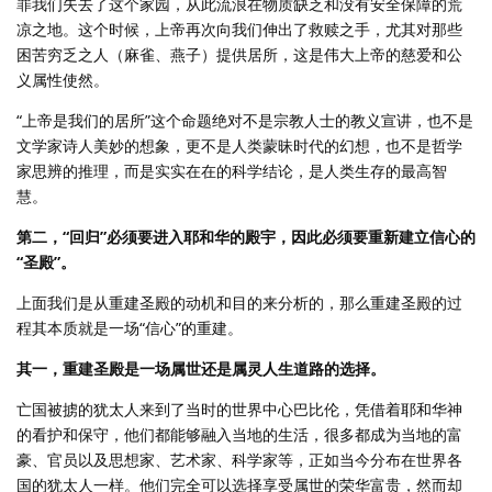
罪我们失去了这个家园，从此流浪在物质缺乏和没有安全保障的荒
凉之地。这个时候，上帝再次向我们伸出了救赎之手，尤其对那些
困苦穷乏之人（麻雀、燕子）提供居所，这是伟大上帝的慈爱和公
义属性使然。
“上帝是我们的居所”这个命题绝对不是宗教人士的教义宣讲，也不是
文学家诗人美妙的想象，更不是人类蒙昧时代的幻想，也不是哲学
家思辨的推理，而是实实在在的科学结论，是人类生存的最高智
慧。
第二，“回归”必须要进入耶和华的殿宇，因此必须要重新建立信心的
“圣殿”。
上面我们是从重建圣殿的动机和目的来分析的，那么重建圣殿的过
程其本质就是一场“信心”的重建。
其一，重建圣殿是一场属世还是属灵人生道路的选择。
亡国被掳的犹太人来到了当时的世界中心巴比伦，凭借着耶和华神
的看护和保守，他们都能够融入当地的生活，很多都成为当地的富
豪、官员以及思想家、艺术家、科学家等，正如当今分布在世界各
国的犹太人一样。他们完全可以选择享受属世的荣华富贵，然而却