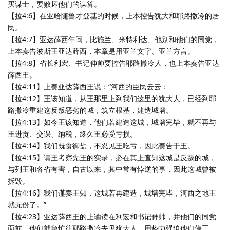
买谋士，要败坏他们的谋算。
【拉4:6】在亚哈随鲁才登基的时候，上本控告犹大和耶路撒冷的居
民。
【拉4:7】亚达薛西年间，比施兰、米特利达、他别和他们的同党，
上本奏告波斯王亚达薛西，本章是用亚兰文字、亚兰方言。
【拉4:8】省长利宏、书记伸帅要控告耶路撒冷人，也上本奏告亚达
薛西王。
【拉4:11】上奏亚达薛西王说：“河西的臣民云云：
【拉4:12】王该知道，从王那里上到我们这里的犹大人，已经到耶
路撒冷重建这反叛恶劣的城，筑立根基，建造城墙。
【拉4:13】如今王该知道，他们若建造这城，城墙完毕，就不再与
王进贡、交课、纳税，终久王必受亏损。
【拉4:14】我们既食御盐，不忍见王吃亏，因此奏告于王。
【拉4:15】请王考察先王的实录，必在其上查知这城是反叛的城，
与列王和各省有害，自古以来，其中常有悖逆的事，因此这城曾被
拆毁。
【拉4:16】我们谨奏王知，这城若再建造，城墙完毕，河西之地王
就无份了。”
【拉4:23】亚达薛西王的上谕读在利宏和书记伸帅，并他们的同党
面前，他们就急忙往耶路撒冷去见犹大人，用势力强迫他们停工。