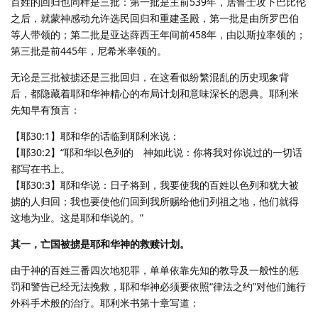
百姓的回归也同样是三批：第一批是主前539年，居鲁士攻下巴比伦
之后，就蒙神感动允许选民回归和重建圣殿，第一批是由所罗巴伯
等人带领的；第二批是亚达薛西王年间前458年，由以斯拉率领的；
第三批是前445年，尼希米率领的。
无论是三批被掳还是三批回归，在这看似纷繁混乱的历史现象背
后，都隐藏着耶和华神精心的布局计划和意味深长的恩典。耶利米
先知早有预言：
【耶30:1】耶和华的话临到耶利米说：
【耶30:2】“耶和华以色列的 神如此说：你将我对你说过的一切话
都写在书上。
【耶30:3】耶和华说：日子将到，我要使我的百姓以色列和犹大被
掳的人归回；我也要使他们回到我所赐给他们列祖之地，他们就得
这地为业。这是耶和华说的。”
其一，亡国被掳是耶和华神的救赎计划。
由于神的百姓三番四次地犯罪，单单依靠先知的教导及一般性的惩
罚和警告已经无法挽救，耶和华神必须要依照“律法之约”对他们施行
外科手术般的治疗。耶利米书第十章写道：