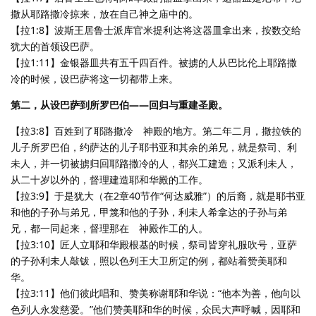
撒从耶路撒冷掠来，放在自己神之庙中的。
【拉1:8】波斯王居鲁士派库官米提利达将这器皿拿出来，按数交给
犹大的首领设巴萨。
【拉1:11】金银器皿共有五千四百件。被掳的人从巴比伦上耶路撒
冷的时候，设巴萨将这一切都带上来。
第二，从设巴萨到所罗巴伯——回归与重建圣殿。
【拉3:8】百姓到了耶路撒冷 神殿的地方。第二年二月，撒拉铁的
儿子所罗巴伯，约萨达的儿子耶书亚和其余的弟兄，就是祭司、利
未人，并一切被掳归回耶路撒冷的人，都兴工建造；又派利未人，
从二十岁以外的，督理建造耶和华殿的工作。
【拉3:9】于是犹大（在2章40节作“何达威雅”）的后裔，就是耶书亚
和他的子孙与弟兄，甲篾和他的子孙，利未人希拿达的子孙与弟
兄，都一同起来，督理那在 神殿作工的人。
【拉3:10】匠人立耶和华殿根基的时候，祭司皆穿礼服吹号，亚萨
的子孙利未人敲钹，照以色列王大卫所定的例，都站着赞美耶和
华。
【拉3:11】他们彼此唱和、赞美称谢耶和华说：“他本为善，他向以
色列人永发慈爱。”他们赞美耶和华的时候，众民大声呼喊，因耶和