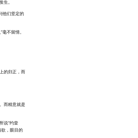
发生。
到他们坚定的
”毫不留情。
上的归正，而
。而精意就是
所说“约壹
情欲，眼目的