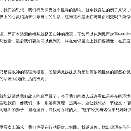
，我们的思想、我们行为深受这个世界的影响。就拿我身边的例子来说，
界上的心灵鸡汤来引导自己的生活，这难道不是正在与世俗相交吗？类似
源。而正本清源的根基就是回归神的话语，正如同以色列民再次重申神的
与狡猾，最后我们要如同以色列民一样在知识层次上我们要接受，在态度
乃是要以神的话语为根基。盼望弟兄姊妹从前是如何依赖世俗的那些心灵
的话语为我们生活的准则。
就能认清楚我们敌人的真面目了，今天我们的敌人或许看似是外在的环境
吃我们，使我们一步一步远离真理，远离神。这让我想起一节经文：“彼前
同吼叫的狮子，遍地游行，寻找可吞吃的人。”这节经文与诸位弟兄姊妹
度层次上渴求，我们也要在行动层次上实践。我邀请你，找出你现在信仰