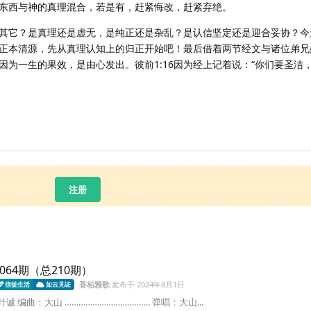
东西与神的真理混合，若是有，赶紧悔改，赶紧弃绝。
其它？是真理还是虚无，是纯正还是杂乱？是认信坚定还是迎合妥协？今
正本清源，先从真理认知上的归正开始吧！最后借着两节经文与诸位弟兄
，因为一生的果效，是由心发出。彼前1:16因为经上记着说：“你们要圣洁
注册
064期（总210期）
香柏雅歌
发布于
2024年8月1日
信徒生活
如云见证
 编曲：大山 ………………………………. 弹唱：大山...