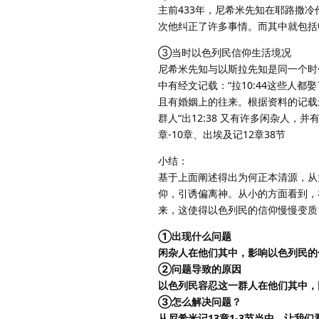
主前433年，尼希米先知在耶路撒
次他纠正了许多事情。而其中就包括
③当时以色列民信仰生活境况
尼希米先知与以斯拉先知是同一个时
中有经文记载：“拉10:44这些人
且有婚姻上的往来。根据资料的记载
群人“出12:38 又有许多闲杂人，
章-10章、出埃及记12章38节
小结：
基于上面阐述得出为何正本清源，从
仰，引诱偏离神。从小的方面看到，
来，这使得以色列民的信仰慢慢变质
①出现什么问题
闲杂人在他们其中，影响以色列民的
②问题导致的原因
以色列民容忍这一群人在他们其中，
③怎么解决问题？
从尼希米记13章1-3节当中，让