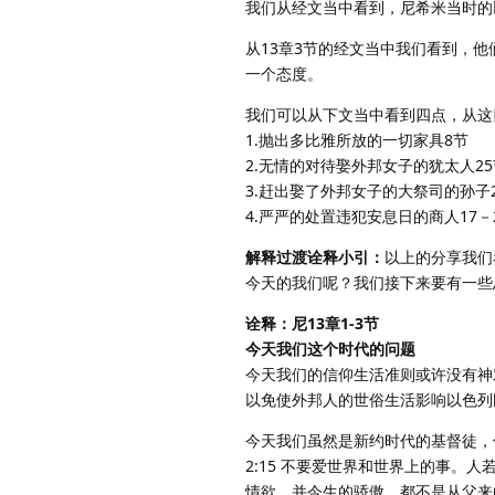
我们从经文当中看到，尼希米当时的
从13章3节的经文当中我们看到，
一个态度。
我们可以从下文当中看到四点，从这
1.抛出多比雅所放的一切家具8节
2.无情的对待娶外邦女子的犹太人25
3.赶出娶了外邦女子的大祭司的孙子
4.严严的处置违犯安息日的商人17－
解释过渡诠释小引：
以上的分享我们
今天的我们呢？我们接下来要有一些思
诠释：尼13章1-3节
今天我们这个时代的问题
今天我们的信仰生活准则或许没有神
以免使外邦人的世俗生活影响以色列
今天我们虽然是新约时代的基督徒，
2:15 不要爱世界和世界上的事。
情欲，并今生的骄傲，都不是从父来