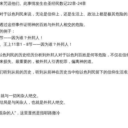
咒诅他们。此事情发生在圣经民数记22章-24章
对于以色列民来说，无论是信仰上，还是生活上、政治上都是极其危险的
透过这些事件证明神的百姓与外邦人相交的危险。
的例子：
8节——因为谁？外邦人！
节、王上11章1－8节——因为谁？外邦人！
过以色列民的历史经历分析到外邦人对于以色列百姓是何等危险，不仅在信
来损失。最重要的，被外邦人引诱犯罪，偏离神的道。
们听到从前的历史，听到从前神在历史当中给以色列民留下的信仰生活准
法，就与一切闲杂人绝交。
结局是与闲杂人，也就是外邦人绝交。
“混杂的人”，这里显然是指耶路撒冷