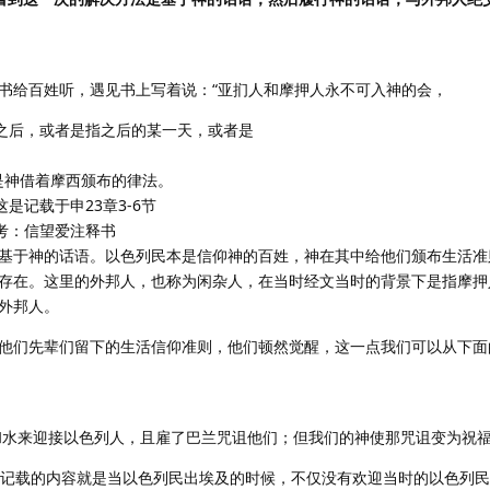
法书给百姓听，遇见书上写着说：“亚扪人和摩押人永不可入神的会，
礼之后，或者是指之后的某一天，或者是
就是神借着摩西颁布的律法。
是记载于申23章3-6节
参考：信望爱注释书
基于神的话语。以色列民本是信仰神的百姓，神在其中给他们颁布生活准
存在。这里的外邦人，也称为闲杂人，在当时经文当时的背景下是指摩押
外邦人。
他们先辈们留下的生活信仰准则，他们顿然觉醒，这一点我们可以从下面
物和水来迎接以色列人，且雇了巴兰咒诅他们；但我们的神使那咒诅变为祝福
。记载的内容就是当以色列民出埃及的时候，不仅没有欢迎当时的以色列