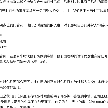
以色列民听见起初神给以色列民百姓信仰生活准则，因此有了后面的事情
他们当时百姓的态度就是与一切闲杂人绝交。并且，我们从下文当中可以看
四点让我们看到，他们当时百姓的的态度，对于影响自己的外邦人“闲杂人
节
28节
21节
看到，在尼希米时代他们所做的事情，他们因着神的话语而发生实际信仰
考和总结尼希米记13章1-3节。
对以色列民那么严厉，神在旧约时不许以色列百姓与外邦人有交往或通婚
民的信仰生活。
但是我们的信仰生活有很多时候也掺杂了许多神不喜悦的事情。正如圣经
人若爱世界，爱父的心就不在他里面了。16因为凡世界上的事，就像肉体的
的，乃是从世界来的。”