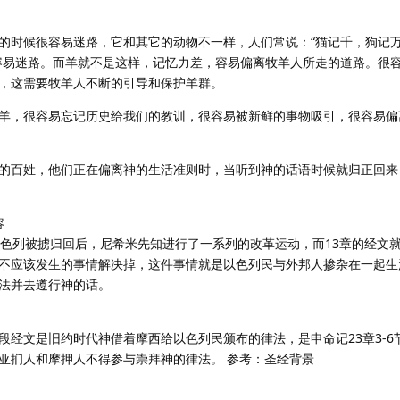
的时候很容易迷路，它和其它的动物不一样，人们常说：“猫记千，狗记
容易迷路。而羊就不是这样，记忆力差，容易偏离牧羊人所走的道路。很
，这需要牧羊人不断的引导和保护羊群。
羊，很容易忘记历史给我们的教训，很容易被新鲜的事物吸引，很容易偏
的百姓，他们正在偏离神的生活准则时，当听到神的话语时候就归正回来
容
以色列被掳归回后，尼希米先知进行了一系列的改革运动，而13章的经文
不应该发生的事情解决掉，这件事情就是以色列民与外邦人掺杂在一起生
法并去遵行神的话。
本段经文是旧约时代神借着摩西给以色列民颁布的律法，是申命记23章3-6
亚扪人和摩押人不得参与崇拜神的律法。 参考：圣经背景