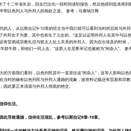
冷作了十二年省长后，回去巴比伦一段时间述职报告，然后他得到批准再到
申明以色列人与外邦人的相处之道。 参考：马康纳注释
代的人，从以斯拉记9-10章的经文当中我们就可以看到当时的百姓与外
都娶了外邦女子为妻，其中也有生了儿女的。”这足以证明外邦人在其中与以
还有贸易或宗教礼仪与犹太人扯上关系的外邦人。因为在出埃及的时候，
并有羊群牛群，和他们一同上去。”这群人在尼希米记也被称为“闲杂人”。 参
大的方面我们看到，以色列民其中一直居住这“闲杂人”，这等人影响以色
在当时的确有以色列民与外邦人通婚的现象，据资料记载还有贸易和宗教
，因此要正本清源与外邦人彻底的绝交。
信仰生活。
因此导致通婚，信仰生活混乱，参考以斯拉记9章-10章。
我们看到这一次的解决方法是基于神的话语，然后履行神的话语，与外邦人绝