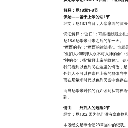
解释：尼13章1-3节
伊始——基于上帝的话1节
经文：尼13:1当日，人念摩西的律
词汇解释：“当日”：可能指献殿之
尼13:6尼希米回来之后的某一天。
“摩西的书”：“摩西的律法书”。也
“亚扪人和摩押人永不可入神的会”：这
“神的会”：指“敬拜上帝的群体”。 
我们看到以色列民在这里的悔改，是
外邦人不可以在崇拜上帝的群体当中
而在尼希米时代以色列民当中也存在
而当尼希米时代的百姓读到从前神给
到。
情由——外邦人的危险2节
经文：尼13:2 因为他们没有拿食
本段经文是申命记23章当中的记载