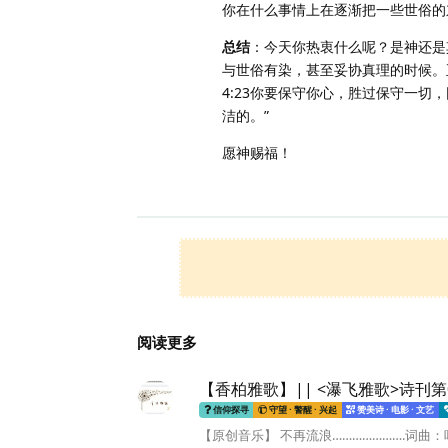
你在什么事情上在逐渐把一些世俗的
总结
：今天你热衷什么呢？是神还是
与世俗有染，甚至妥协真理的时候。
4:23你要保守你心，胜过保守一切
洁的。”
愿神赐福！
阅读更多
【香柏雅歌】|| <瀑飞雅歌>诗刊第
信仰探寻
守望 · 警醒 · 兴起
赞美诗 · 电影 · 文艺
【原创音乐】 不再流浪………………….词曲：叶诚