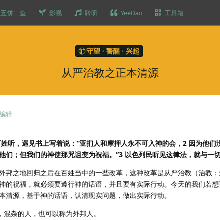
五饼二鱼
影视
聆听
YeeDao
工具箱
守望 · 警醒 · 兴起
从严治教之正本清源
编辑
给百姓听，遇见书上写着说：“亚扪人和摩押人永不可入神的会，2 因为他们
他们；但我们的神使那咒诅变为祝福。”3 以色列民听见这律法，就与一
外邦之地回归之后在百姓当中的一些改革，这种改革是从严治教（治教：
神的祝福，就必须要遵行神的话语，并且要有实际行动。今天的我们若想
本清源，基于神的话语，认清现实问题，做出实际行动。
人，混杂的人，也可以称为外邦人。