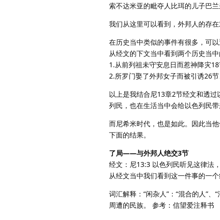
索不达米亚的毗夺人比珥的儿子巴兰来
我们从这里可以看到，外邦人的存在
在历史当中类似的事件有很多，可以
从经文的下文当中看到两个历史当中
1.从前列祖未守安息日而惹神降灾1
2.所罗门娶了外邦女子而被引诱26
以上是我结合尼13章2节经文和透
列民，也在生活当中会给以色列民带
而尼希米时代，也是如此。因此当他
下面的结果。
了局——与外邦人绝交3节
经文：尼13:3 以色列民听见这律
从经文当中我们看到这一件事的一个
词汇解释：“闲杂人”：“混合的人”、
周遭的民族。 参考：信望爱注释书