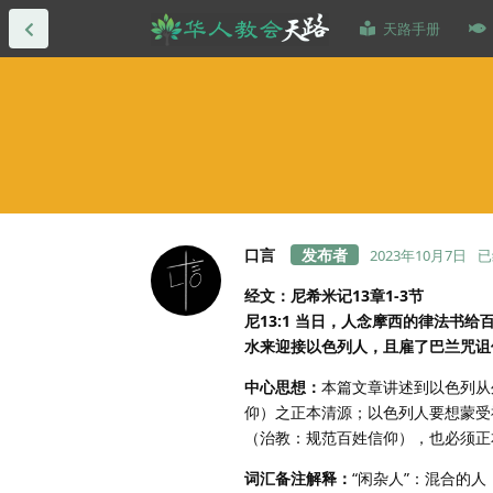
天路手册
口言
2023年10月7日
已
经文：尼希米记13章1-3节
尼13:1 当日，人念摩西的律法书
水来迎接以色列人，且雇了巴兰咒诅
中心思想：
本篇文章讲述到以色列从
仰）之正本清源；以色列人要想蒙受
（治教：规范百姓信仰），也必须正
词汇备注解释：
“闲杂人”：混合的