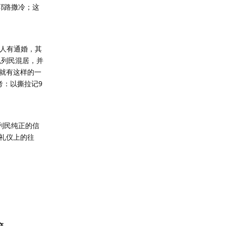
耶路撒冷；这
邦人有通婚，其
色列民混居，并
就有这样的一
考：以撕拉记9
列民纯正的信
礼仪上的往
交。