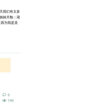
天我们有太多
姊妹共勉：箴
，因为我是圣
回复
0
0
条回复
149