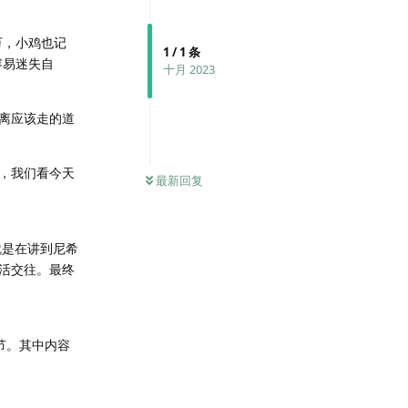
万，小鸡也记
1
/
1
条
容易迷失自
十月 2023
离应该走的道
，我们看今天
最新回复
就是在讲到尼希
活交往。最终
节。其中内容