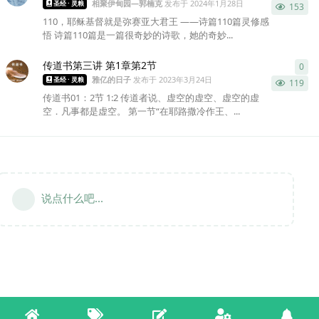
相聚伊甸园—郭楠克
发布于
2024年1月28日
圣经 · 灵粮
153
110，耶稣基督就是弥赛亚大君王 ——诗篇110篇灵修感
悟 诗篇110篇是一篇很奇妙的诗歌，她的奇妙...
传道书第三讲 第1章第2节
0
0
条
雅亿的日子
发布于
2023年3月24日
圣经 · 灵粮
119
传道书01：2节 1:2 传道者说、虚空的虚空、虚空的虚
空．凡事都是虚空。 第一节“在耶路撒冷作王、...
说点什么吧...