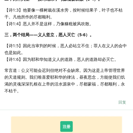
【诗1:3】他要像一棵树栽在溪水旁，按时候结果子，叶子也不枯
干。凡他所作的尽都顺利。
【诗1:4】恶人并不是这样，乃像糠秕被风吹散。
三，两个结局——义人坚立，恶人灭亡（5-6）。
【诗1:5】因此当审判的时候，恶人必站立不住；罪人在义人的会中
也是如此。
【诗1:6】因为耶和华知道义人的道路，恶人的道路却必灭亡。
常言道：公义可能会迟到但绝对不会缺席。因为这是上帝管理世界
的天道规则。我们唯喜爱耶和华的律法，昼夜思念，方能使我们饥
渴的灵魂深深扎根在上帝的活水源泉中，尽都蒙福，尽都顺利，永
不枯干。
回复
注册