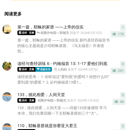
阅读更多
第一篇，耶稣的家谱 ——上帝的信实
1
1
条
相聚伊甸园—郭楠克
回复于
2024年3月10日
圣经 · 灵粮
179
第一篇，耶稣的家谱 ——上帝的信实 新约圣经四福音书
的核心主题就是介绍耶稣基督。《马太福音》作者按
照...
读经与查经训练 6 - 约翰福音 13: 1-17 爱他们到底
0
0
条
可人妈妈
发布于
2024年3月5日
圣经 · 灵粮
信徒生活
291
读经前思考： 1. 你听说过“爱到底“的爱吗？你想什么叫”
爱到底“的爱呢？ 2. 从约翰福音13章1...
133，彼此相爱，人间天堂
0
0
条
相聚伊甸园—郭楠克
发布于
2024年1月30日
圣经 · 灵粮
49
133，彼此相爱，人间天堂 ——诗篇133灵修感悟 学习
本诗，我们先要回顾一下主耶稣基督的三个“大”...
110，耶稣基督就是弥赛亚大君王
0
0
条