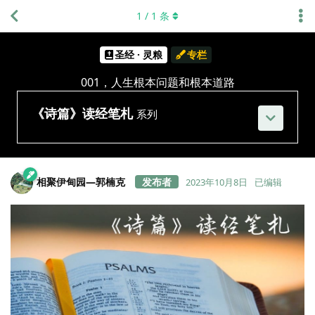
1
/
1
条
圣经 · 灵粮
专栏
001，人生根本问题和根本道路
《诗篇》读经笔札
系列
相聚伊甸园—郭楠克
2023年10月8日
已编辑