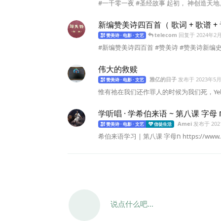
#一千零一夜 #圣经故事 起初， 神创造天地
新编赞美诗四百首（ 歌词 + 歌谱 + 
telecom
回复于
2024年2
赞美诗 · 电影 · 文艺
#新编赞美诗四百首 #赞美诗 #赞美诗新编史话(王
伟大的救赎
雅亿的日子
发布于
2023年5
赞美诗 · 电影 · 文艺
惟有祂在我们还作罪人的时候为我们死，Yeh
学听唱 · 学希
Amei
发布于
20
赞美诗 · 电影 · 文艺
信徒生活
希伯来语学习 | 第八课 字母ח htt
说点什么吧...