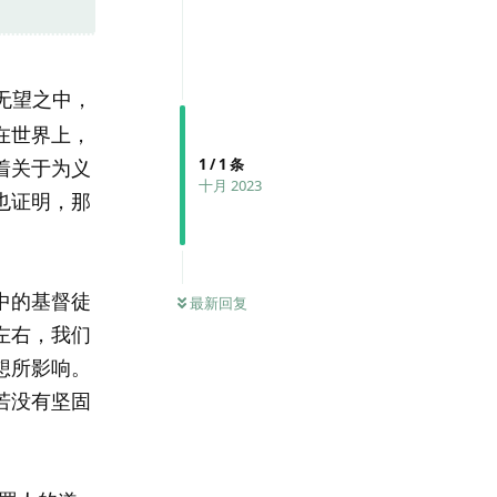
暗无望之中，
在世界上，
1
/
1
条
着关于为义
十月 2023
也证明，那
中的基督徒
最新回复
左右，我们
想所影响。
若没有坚固