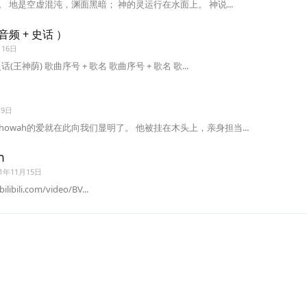
。 地是空虚混沌，渊面黑暗； 神的灵运行在水面上。 神说...
音频 + 史话 ）
月16日
神荫) 歌曲序号 + 歌名 歌曲序号 + 歌名 歌...
月9日
owah的爱就在此向我们显明了。 他被挂在木头上，亲身担当...
伯来语 ~ 第八课 字母 ח
21年11月15日
ps://www.bilibili.com/video/BV...