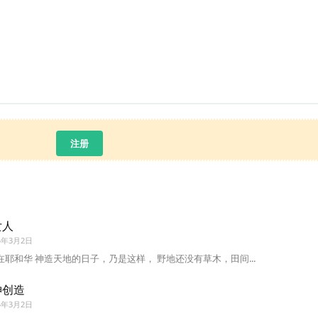
注册
女人
4年3月2日
在耶和华 神造天地的日子，乃是这样， 野地还没有草木，田间...
神创造
4年3月2日