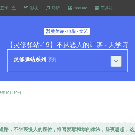
五饼二鱼
影视
聆听
YeeDao
工具箱
赞美诗 · 电影 · 文艺
【灵修驿站-19】不从恶人的计谋 - 天学诗
灵修驿站系列
系列
23年10月10日
道路，不坐亵慢人的座位，惟喜爱耶和华的律法，昼夜思想，这