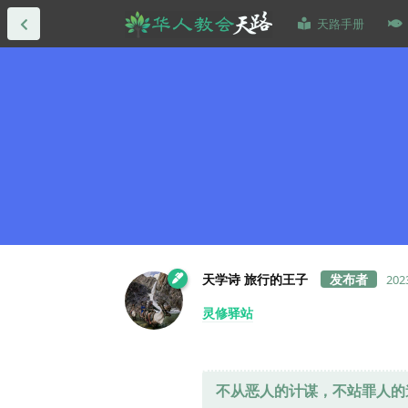
天路手册
天学诗 旅行的王子
20
灵修驿站
不从恶人的计谋，不站罪人的