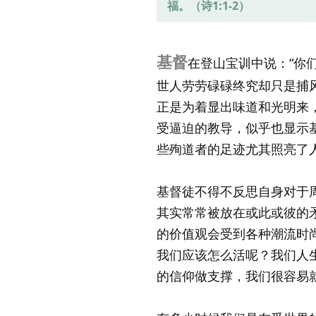
福。（诗1:1-2）
基督
在登山宝训中说：“你们
世人劳劳碌碌终究却只是捕
正是为着显出味道和光明来
受逼迫的教导，似乎也显示
些殉道者的足迹尤其照亮了
基督徒不得不反思自身对于
其实常常被放在或此或彼的
的价值观会受到各种潮流时
我们应该怎么活呢？我们人
的信仰做支撑，我们很容易