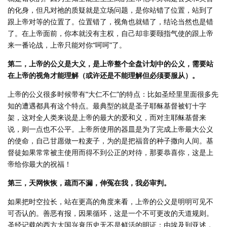
的化身，但凡对祂的质疑就是立场问题，是你站错了位置，站到了
跟上帝对等的位置了。位置错了，视角也就错了，结论当然也是错
了。在上帝面前，你本就没有主权，自己却非要颐指气使的跟上帝
来一番论战，上帝只能对你“呵呵”了。
第二，上帝的公义是大义，是上帝整个全盘计划中的公义，需要站
在上帝的视角才能理解（或许还是不能理解但必须要服从）。
上帝的公义很多时候带有“大仁不仁”的特点：比如圣经里里面很多先
知的遭遇都具有这个特点。最典型的就是圣子耶稣基督被钉十字
架，这对全人类来说是上帝的最大的爱和义，而对主耶稣基督来
说，则一点也不公平。上帝所使用的器皿是为了完成上帝最大公义
的使命，自己甘愿做一粒麦子，为的是把福音的种子撒向人间。基
督徒如果常常被主使用而得不到公正的对待，那要恭喜你，这是上
帝给你最大的祝福！
第三，天网恢恢，疏而不漏，伸冤在我，我必审判。
如果把时空拉长，站在更高的角度来看，上帝的公义是明明可见不
可否认的。善恶有报，因果循环，这是一个不可更改的天道规则。
圣经记载的西方大国兴衰历史无不是鲜活的明证：由埃及到亚述，