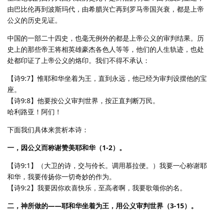
由巴比伦再到波斯玛代，由希腊兴亡再到罗马帝国兴衰，都是上帝
公义的历史见证。
中国的一部二十四史，也毫无例外的都是上帝公义的审判结果。历
史上的那些帝王将相英雄豪杰各色人等等，他们的人生轨迹，也处
处都印证了上帝公义的烙印。我们不得不承认：
【诗9:7】惟耶和华坐着为王，直到永远，他已经为审判设摆他的宝
座。
【诗9:8】他要按公义审判世界，按正直判断万民。
哈利路亚！阿们！
下面我们具体来赏析本诗：
一，因公义而称谢赞美耶和华（1-2）。
【诗9:1】（大卫的诗，交与伶长。调用慕拉便。）我要一心称谢耶
和华，我要传扬你一切奇妙的作为。
【诗9:2】我要因你欢喜快乐，至高者啊，我要歌颂你的名。
二，神所做的——耶和华坐着为王，用公义审判世界（3-15）。