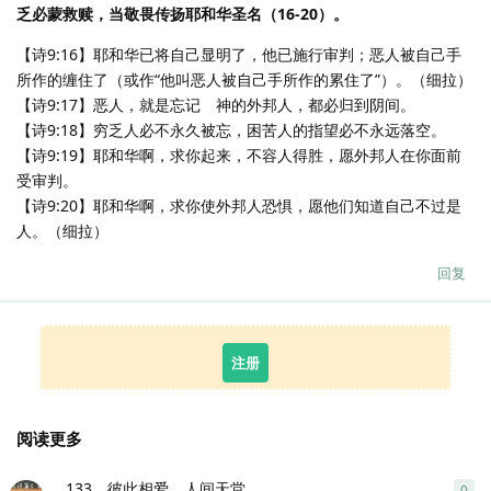
乏必蒙救赎，当敬畏传扬耶和华圣名（16-20）。
【诗9:16】耶和华已将自己显明了，他已施行审判；恶人被自己手
所作的缠住了（或作“他叫恶人被自己手所作的累住了”）。（细拉）
【诗9:17】恶人，就是忘记 神的外邦人，都必归到阴间。
【诗9:18】穷乏人必不永久被忘，困苦人的指望必不永远落空。
【诗9:19】耶和华啊，求你起来，不容人得胜，愿外邦人在你面前
受审判。
【诗9:20】耶和华啊，求你使外邦人恐惧，愿他们知道自己不过是
人。（细拉）
回复
注册
阅读更多
133，彼此相爱，人间天堂
0
0
条