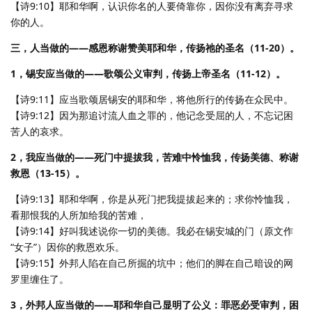
【诗9:10】耶和华啊，认识你名的人要倚靠你，因你没有离弃寻求
你的人。
三，人当做的——感恩称谢赞美耶和华，传扬祂的圣名（11-20）。
1，锡安应当做的——歌颂公义审判，传扬上帝圣名（11-12）。
【诗9:11】应当歌颂居锡安的耶和华，将他所行的传扬在众民中。
【诗9:12】因为那追讨流人血之罪的，他记念受屈的人，不忘记困
苦人的哀求。
2，我应当做的——死门中提拔我，苦难中怜恤我，传扬美德、称谢
救恩（13-15）。
【诗9:13】耶和华啊，你是从死门把我提拔起来的；求你怜恤我，
看那恨我的人所加给我的苦难，
【诗9:14】好叫我述说你一切的美德。我必在锡安城的门（原文作
“女子”）因你的救恩欢乐。
【诗9:15】外邦人陷在自己所掘的坑中；他们的脚在自己暗设的网
罗里缠住了。
3，外邦人应当做的——耶和华自己显明了公义：罪恶必受审判，困