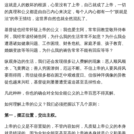
这就是人的败坏的根源，心里没有了上帝，自己就成了上帝，一切
的真理和公义都是由自己内心来决定，每个人内心都有一个“朕就是
法”的帝王情结，这世界自然也就全然混乱了。
基督徒也经常怀疑上帝的公义：我也爱主阿，常常回教堂敬拜侍奉
阿，我经常读经祷告阿，为什么我的生活常常不如意？为什么我会
遭遇诸如健康问题、工作困境、财务危机、家庭矛盾、孩子教育、
婚姻变故等等问题，为什么我的祷告常常不能有回应等等？
纵观身边的生活，我们还会发现很多让人费解的现象：恶人顺风顺
水，飞黄腾达；善人穷困潦倒，厄运不断。不信上帝的人要风得风
要雨得雨，而信徒很多都在困乏中艰难度日。信假神拜偶像的异教
徒也越来兴旺，基督徒则屡屡遭受逼迫甚至丢掉性命。
凡此种种，你也的确会对全知全能公义的上帝百思不得其解。
如何理解上帝的公义？我们必须把握以下几个原则：
第一，摆正位置，交出主权。
上帝的公义是不容置疑的，不管内容如何，凡质疑上帝公义的本身
就是错误的。因为全知全能至圣至高的上帝祂本身就是公义和美善