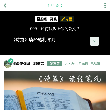
1
/
1
条
圣经 · 灵粮
专栏
009，如何认识上帝的公义？
《诗篇》读经笔札
系列
相聚伊甸园—郭楠克
2023年10月10日
已编辑