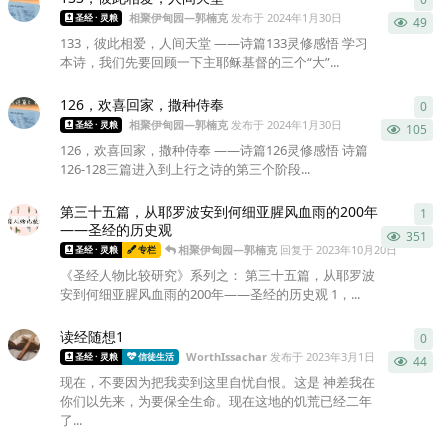
相聚伊甸园—郭楠克
发布于
2024年1月30日
圣经 · 灵粮
49
133，彼此相爱，人间天堂 ——诗篇133灵修感悟 学习
本诗，我们先要回顾一下主耶稣基督的三个“大”...
126，欢喜回家，撒种侍奉
0
0
条
相聚伊甸园—郭楠克
发布于
2024年1月30日
圣经 · 灵粮
105
126，欢喜回家，撒种侍奉 ——诗篇126灵修感悟 诗篇
126-128三篇进入到上行之诗的第三个阶段...
第三十五篇，从耶罗波安到何细亚腥风血雨的200年
1
1
条
——圣经的历史观
351
相聚伊甸园—郭楠克
回复于
2023年10月20日
圣经 · 灵粮
专栏
《圣经人物比较研究》系列之： 第三十五篇，从耶罗波
安到何细亚腥风血雨的200年——圣经的历史观 1，...
读经随想1
0
0
条
WorthIssachar
发布于
2023年3月1日
圣经 · 灵粮
信徒生活
44
现在，不要因为把我卖到这里自忧自恨。这是 神差我在
你们以先来，为要保全生命。现在这地的饥荒已经二年
了...