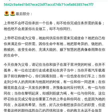
5642c9a4ed1b07ece23df7accd74b71cefa863857ee7f7
最后部分：
上帝绝不会呼召你承担一个任务，却不给你完成任务所需的装备；
祂也绝不会差派你出去做工，却不与你同行。
上帝呼召你成为父母，祂如何供应你所需来完成使命？祂把自己给
你来满足你一切所需。因你生命中有祂，祂把那奇异的、饶恕的、
救赎的、改变生命的、充满大能的、赐下智慧的恩典像春雨降在你
的生命中。
今天你身为父母，请记住当你和孩子在屋子里冲突的时候，你并不
孤单，有一位在过道行走或者是站在房子当中；当你开着汽车载着
孩子前往购物中心，你们闹着别扭，有一位也坐在你们车上；当你
走到少年人的房间来与他面对的时候，有一位和你一同进来；在你
睡觉前盘点这一天发生的事情，并预备如何应付明天，有一位与你
同在；当你在黎明起床，却感到筋疲力竭，有一位与你同在。这位
呼召你去完成父母这份重要工作的上帝会和你同在，也是因为祂的
同在，永远就有希望。当然，好几次你都想放弃自己的职责，但是
带着这样的期待战胜自己的恐惧和沮丧，你的救主永远不会放弃