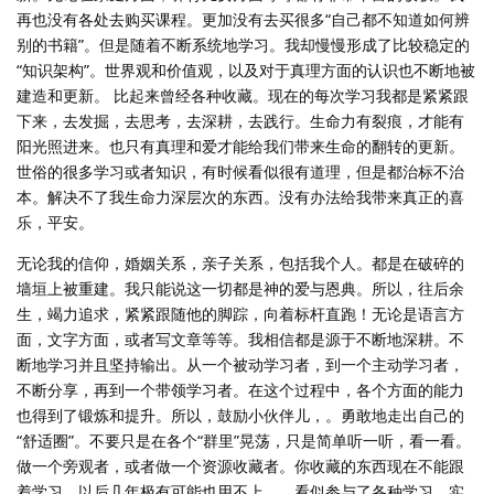
再也没有各处去购买课程。更加没有去买很多“自己都不知道如何辨
别的书籍”。但是随着不断系统地学习。我却慢慢形成了比较稳定的
“知识架构”。世界观和价值观，以及对于真理方面的认识也不断地被
建造和更新。 比起来曾经各种收藏。现在的每次学习我都是紧紧跟
下来，去发掘，去思考，去深耕，去践行。生命力有裂痕，才能有
阳光照进来。也只有真理和爱才能给我们带来生命的翻转的更新。
世俗的很多学习或者知识，有时候看似很有道理，但是都治标不治
本。解决不了我生命力深层次的东西。没有办法给我带来真正的喜
乐，平安。
无论我的信仰，婚姻关系，亲子关系，包括我个人。都是在破碎的
墙垣上被重建。我只能说这一切都是神的爱与恩典。所以，往后余
生，竭力追求，紧紧跟随他的脚踪，向着标杆直跑！无论是语言方
面，文字方面，或者写文章等等。我相信都是源于不断地深耕。不
断地学习并且坚持输出。从一个被动学习者，到一个主动学习者，
不断分享，再到一个带领学习者。在这个过程中，各个方面的能力
也得到了锻炼和提升。所以，鼓励小伙伴儿，。勇敢地走出自己的
“舒适圈”。不要只是在各个“群里”晃荡，只是简单听一听，看一看。
做一个旁观者，或者做一个资源收藏者。你收藏的东西现在不能跟
着学习，以后几年极有可能也用不上，。看似参与了各种学习，实