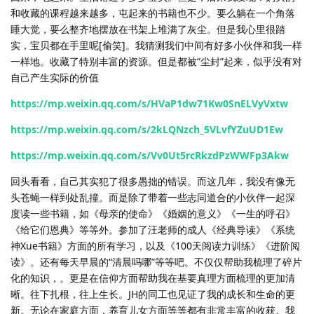
和收藏的课程越来越多，屯起来的书籍也不少。要么躺在一个角落
睡大觉，要么整齐地摆放在书架上堆满了灰尘。但是我心里很踏
实，宝贝都在手里呢[偷笑]。我猜测我们中间有好多小伙伴和我一样
一样地。收藏了特别丰富的资源。但是都被“尘封”起来，似乎没有对
自己产生实际的价值
https://mp.weixin.qq.com/s/HVaP1dw71Kw0SnELVyVxtw
https://mp.weixin.qq.com/s/2kLQNzch_5VLvfYZuUD1Ew
https://mp.weixin.qq.com/s/Vv0Ut5rcRkzdPzWWFp3Akw
回头看看，自己其实犯了很多愚拙的错误。而这几年，我没有像无
头苍蝇一样到处乱撞。而是除了带着一些志同道合的小伙伴一起深
度读一些书籍，如《母亲的使命》《婚姻的意义》《一生的呼召》
《给它们恩典》等等外。参加了汪老师的成人《经典导读》《系统
神Xue书籍》方面的所有学习，以及《100天阅读力训练》《进阶阅
读》。还有每天早晨的“清晨吗哪”等等吧。不仅仅帮助我梳理了碎片
化的知识，。更是在信仰方面帮助我在基要真理方面梳理的更加清
晰。往下扎根，往上生长。JH的同工也见证了我的成长和生命的更
新。无论在家庭方面，养育儿女方面等等都有非常丰富的收获。我