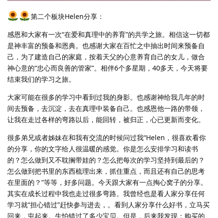
第二个板块Helen分享：
感恩和大家有一次“在爱和真理中的养育”的共学之旅。相信这一切都
是神丰富的预备和恩典。也感谢大家在百忙之中抽出时间来预备自
己，为了建造自己的家庭，按着天父的心意养育自己的女儿，做合
神心意的“忠心而良善的管家”。相伴6个多星期，40多天，今天将要
结束我们的学习之旅。
大家可能在很多的学习中看到过我的身影。也感谢神给我几年的时
间去预备，去沉淀，去在真理中装备自己。也感恩他一路的带领，
让我在走过各样的弯路以后，能回转，被归正，心已更新而变化。
很多弟兄或者姊妹在和我有交流的时候问过我“Helen，很喜欢看你
的分享，你的文字给人很温暖的感觉。你是怎么安排学习和读书
的？怎么做到又不耽搁带娃的？怎么把每次的学习坚持到最后的？
怎么做到把书里的东西梳理出来，抓住重点，而且还有自己的思考
在里面的？”等等，好多问题。今天跟大家有一点掏心窝子的分享。
其实在成长过程中我也走过很多弯路。我曾经也是看人家分享任何
学习就“担心错过”赶快参与进去，。看到人家分享什么好书，立马买
回来，屯起来。生怕错过了多少宝贝。但是，后来我发现：购买的