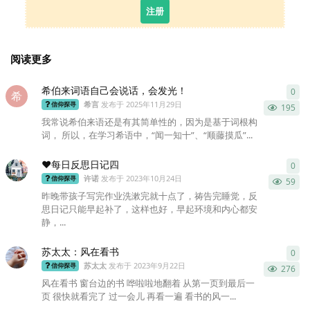
注册
阅读更多
希伯来词语自己会说话，会发光！
0
0
条
希
希言
发布于
2025年11月29日
信仰探寻
195
我常说希伯来语还是有其简单性的，因为是基于词根构
词， 所以，在学习希语中，“闻一知十”、“顺藤摸瓜”...
❤️每日反思日记四
0
0
条
许诺
发布于
2023年10月24日
信仰探寻
59
昨晚带孩子写完作业洗漱完就十点了，祷告完睡觉，反
思日记只能早起补了，这样也好，早起环境和内心都安
静，...
苏太太：风在看书
0
0
条
苏太太
发布于
2023年9月22日
信仰探寻
276
风在看书 窗台边的书 哗啦啦地翻着 从第一页到最后一
页 很快就看完了 过一会儿 再看一遍 看书的风一...