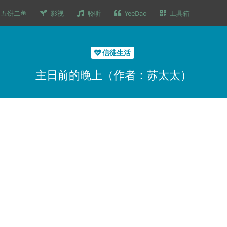
五饼二鱼
影视
聆听
YeeDao
工具箱
信徒生活
主日前的晚上（作者：苏太太）