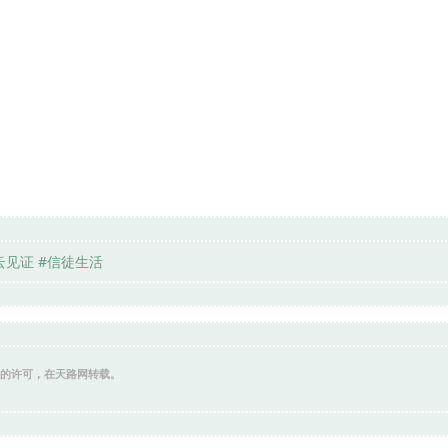
云见证 #信徒生活
的许可，在天路网转载。