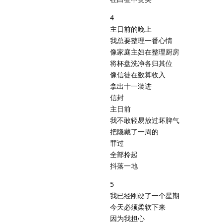
4
主日前的晚上
我总要整理一番心情
像家庭主妇在整理厨房
将杯盘洗净各归其位
像信徒在数算收入
拿出十一装进
信封
主日前
我不敢轻易放过坏脾气
把隐藏了一周的
罪过
全部拎起
抖落一地
5
我已经刚硬了一个星期
今天必须柔软下来
因为我担心