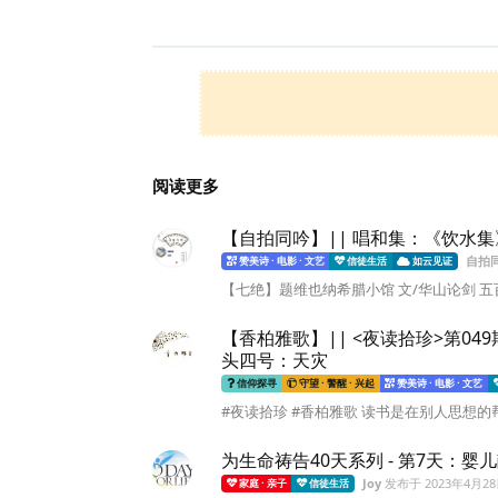
阅读更多
【自拍同吟】|| 唱和集：《饮水集
自拍
赞美诗 · 电影 · 文艺
信徒生活
如云见证
【七绝】题维也纳希腊小馆 文/华山论剑 五
【香柏雅歌】|| <夜读拾珍>第0
头四号：天灾
信仰探寻
守望 · 警醒 · 兴起
赞美诗 · 电影 · 文艺
#夜读拾珍 #香柏雅歌 读书是在别人思想的帮
为生命祷告40天系列 - 第7天：婴
Joy
发布于
2023年4月2
家庭 · 亲子
信徒生活