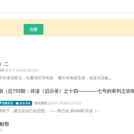
注册
》二
同吟
发布于
2024年3月19日
百年来洗客尘，沧桑淘尽等闲身。 餐巾纸角留言者，俱是天花板...
49期（总193期：诗读《启示录》之十四————七号的审判之吹
香柏雅歌
发布于
2024年2月15日
信徒生活
如云见证
助下，建立起自己的思想。 ——鲁巴金 第049期 诗读《...
儿献祭
8日