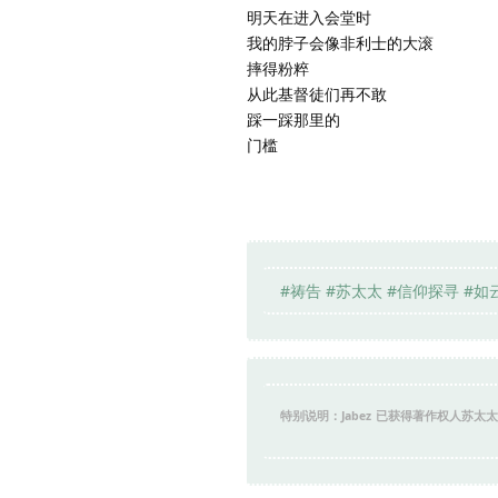
明天在进入会堂时
我的脖子会像非利士的大滚
摔得粉粹
从此基督徒们再不敢
踩一踩那里的
门槛
#祷告 #苏太太 #信仰探寻 #如
特别说明：Jabez
已获得著作权人苏太太