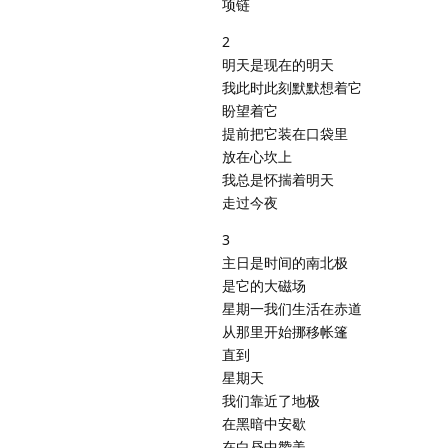
项链
2
明天是现在的明天
我此时此刻默默想着它
盼望着它
提前把它装在口袋里
放在心坎上
我总是怀揣着明天
走过今夜
3
主日是时间的南北极
是它的大磁场
星期一我们生活在赤道
从那里开始挪移帐篷
直到
星期天
我们靠近了地极
在黑暗中安歇
在白昼中赞美