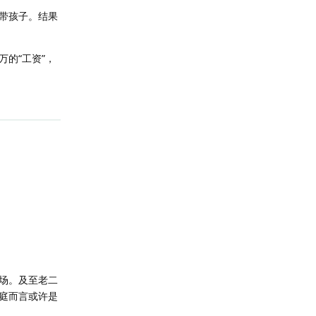
带孩子。结果
的“工资”，
场。及至老二
庭而言或许是