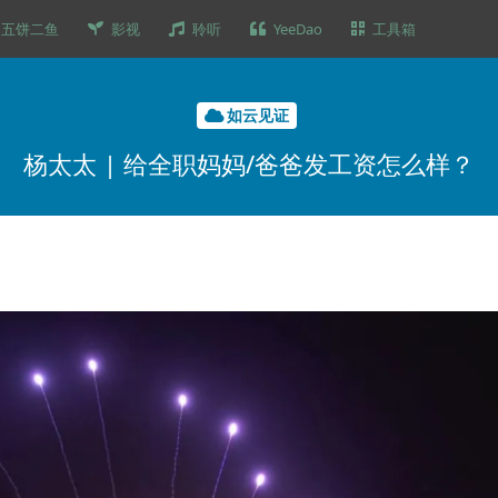
五饼二鱼
影视
聆听
YeeDao
工具箱
如云见证
杨太太 | 给全职妈妈/爸爸发工资怎么样？