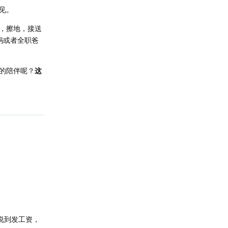
见。
，擦地，接送
妈或者全职爸
的陪伴呢？
这
说到发工资，