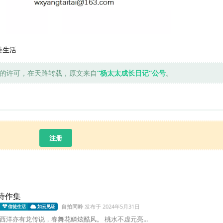
徒生活
的许可，在天路转载，原文来自
“杨太太成长日记”公号
。
注册
月诗作集
自拍同吟
发布于
2024年5月31日
信徒生活
如云见证
有感 西洋亦有龙传说，春舞花鳞炫酷风。 桃水不虚元亮...