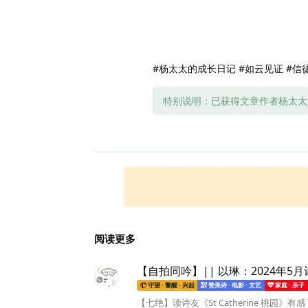
#杨太太的成长日记 #如云见证 #信
特别说明：已获得文章作者杨太太
阅读更多
【自拍同吟】|| 以琳：2024年5
守望 · 警醒 · 兴起
赞美诗 · 电影 · 文艺
家庭 · 亲子
【七绝】读诗友《St Catherine 桃园》