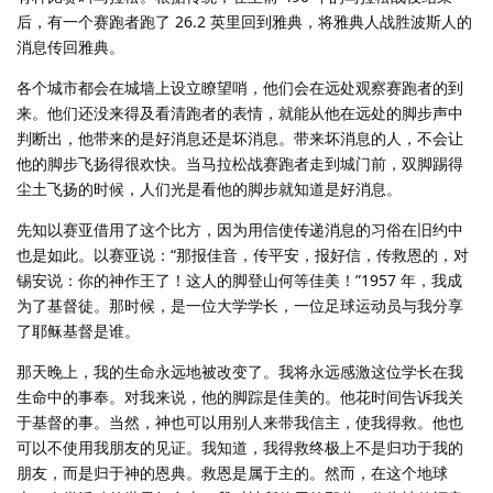
后，有一个赛跑者跑了 26.2 英里回到雅典，将雅典人战胜波斯人的
消息传回雅典。
各个城市都会在城墙上设立瞭望哨，他们会在远处观察赛跑者的到
来。他们还没来得及看清跑者的表情，就能从他在远处的脚步声中
判断出，他带来的是好消息还是坏消息。带来坏消息的人，不会让
他的脚步飞扬得很欢快。当马拉松战赛跑者走到城门前，双脚踢得
尘土飞扬的时候，人们光是看他的脚步就知道是好消息。
先知以赛亚借用了这个比方，因为用信使传递消息的习俗在旧约中
也是如此。以赛亚说：“那报佳音，传平安，报好信，传救恩的，对
锡安说：你的神作王了！这人的脚登山何等佳美！”1957 年，我成
为了基督徒。那时候，是一位大学学长，一位足球运动员与我分享
了耶稣基督是谁。
那天晚上，我的生命永远地被改变了。我将永远感激这位学长在我
生命中的事奉。对我来说，他的脚踪是佳美的。他花时间告诉我关
于基督的事。当然，神也可以用别人来带我信主，使我得救。他也
可以不使用我朋友的见证。我知道，我得救终极上不是归功于我的
朋友，而是归于神的恩典。救恩是属于主的。然而，在这个地球