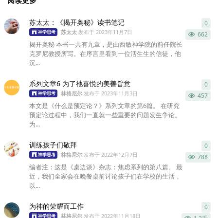
苏太太：《揭开奥秘》读书笔记
0
0
条
苏太太
发布于
2023年11月7日
神学思考
662
揭开奥秘 本书一共有九章，是由西敏神学院的前任院长
克罗尼教授所写。在序言里看到一位活生生的信徒，他
沉...
系列文章6 为了祂喜悦的美善旨意
0
0
条
林格尼尔
发布于
2023年11月3日
神学思考
457
本文是《什么是预定论？》系列文章的第6篇。 在研究
预定论过程中，我们一直就一些重要的问题发生争论。
为...
训练孩子们敬拜
0
0
条
林格尼尔
发布于
2022年12月7日
神学思考
788
编者注：这是《桌边谈》杂志：焦虑系列的第八篇。 最
近，我们全家会在晚餐桌前讨论孩子们在学校的生活，
以...
为神的荣耀而工作
0
0
条
林格尼尔
发布于
2022年11月18日
神学思考