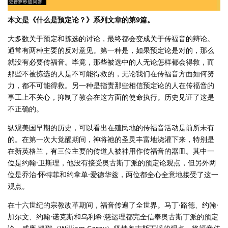
本文是《什么是预定论？》系列文章的第9篇。
大多数关于预定和拣选的讨论，最终都会变成关于传福音的辩论。
通常有两种主要的反对意见。第一种是，如果预定论是对的，那么
就没有必要传福音。毕竟，那些被选中的人无论怎样都会得救，而
那些不被拣选的人是不可能得救的，无论我们在传福音方面如何努
力，都不可能得救。另一种是指责那些相信预定论的人在传福音的
事工上不关心，抑制了教会在这方面的使命执行。历史见证了这是
不正确的。
纵观美国早期的历史，可以看出在殖民地的传福音活动是前所未有
的。在第一次大觉醒期间，神将祂的圣灵丰富地浇灌下来，特别是
在新英格兰，有三位主要的传道人被神用作传福音的器皿。其中一
位是约翰·卫斯理，他没有接受奥古斯丁派的预定论观点，但另外两
位是乔治·怀特菲和约拿单·爱德华兹，两位都全心全意地接受了这一
观点。
在十六世纪的宗教改革期间，福音传遍了全世界。马丁·路德、约翰·
加尔文、约翰·诺克斯和乌利希·慈运理都完全信奉奥古斯丁派的预定