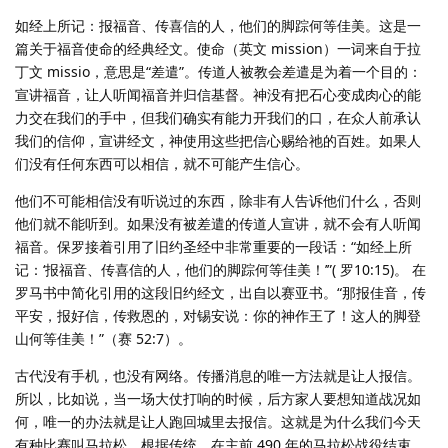
如经上所记：报福音、传喜信的人，他们的脚踪何等佳美。这是一
篇关于福音使命的经典经文。使命（英文 mission）一词来自于拉
丁文 missio，意思是“差遣”。传道人被教会差遣是为着一个目的：
宣讲福音，让人听闻福音并归信基督。神没有把石心变成肉心的能
力交在我们的手中，但我们确实有能力开我们的口，在众人前承认
我们的信仰，宣讲经文，神使用这些把信心赐给祂的百姓。如果人
们没有任何东西可以相信，就不可能产生信心。
他们不可能相信没有听说过的东西，除非有人告诉他们什么，否则
他们就不能听到。如果没有被差遣的传道人宣讲，就不会有人听闻
福音。保罗接着引用了旧约圣经中非常重要的一段话：“如经上所
记：‘报福音、传喜信的人，他们的脚踪何等佳美！’”( 罗10:15)。 在
罗马书中简化引用的这段旧约经文，出自以赛亚书。“那报佳音，传
平安，报好信，传救恩的，对锡安说：你的神作王了！这人的脚登
山何等佳美！”（赛 52:7）。
古代没有手机，也没有网络。传播消息的唯一方法就是让人报信。
所以，比如说，当一场大仗打响的时候，后方家人要想知道战况如
何，唯一的办法就是让人跑回城里去报信。这就是为什么我们今天
有种比赛叫马拉松。根据传统，在主前 490 年的马拉松战役结束