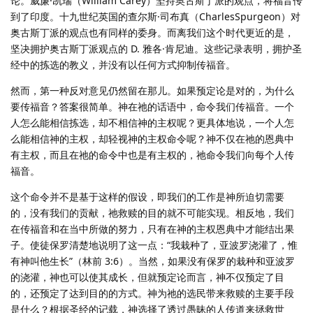
论。威廉·凯瑞（William Carey）坚持奥古斯丁派的观点，将福音传
到了印度。十九世纪英国的查尔斯·司布真（CharlesSpurgeon）对
奥古斯丁派的观点也有同样的委身。而离我们这个时代更近的是，
坚决拥护奥古斯丁派观点的 D. 雅各·肯尼迪。这些记录表明，拥护圣
经中的拣选的教义，并没有以任何方式抑制传福音。
然而，第一种反对意见仍然留在那儿。如果预定论是对的，为什么
要传福音？答案很简单。神在祂的话语中，命令我们传福音。一个
人怎么能相信拣选，却不相信神的主权呢？更具体地说，一个人怎
么能相信神的主权，却轻视神的主权命令呢？神不仅在祂的恩典中
有主权，而且在祂的命令中也是有主权的，祂命令我们向每个人传
福音。
这个命令并不是基于这样的假设，即我们的工作是神所迫切需要
的，没有我们的贡献，祂救赎的目的就不可能实现。相反地，我们
在传福音和在当中所做的努力，只有在神的主权恩典中才能结出果
子。使徒保罗清楚地说明了这一点：“我栽种了，亚波罗浇灌了，惟
有神叫他生长”（林前 3:6）。当然，如果没有保罗的栽种和亚波罗
的浇灌，神也可以使其成长，但就预定论而言，神不仅预定了目
的，还预定了达到目的的方式。神为祂的选民带来救赎的主要手段
是什么？根据圣经的记载，神选择了透过愚昧的人传道来拯救世