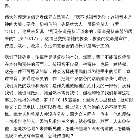
界。
伟大的预定论倡导者保罗自己宣布：“我不以福音为耻；这福音本是
神的大能，要救一切相信的，先是犹太人，后是希腊人”（罗
1:16）。他后来又说，“可见信道是从听道来的，听道是从基督的话
来的”（罗 10:17）。这道已交托给祂的教会，教会的使命是宣讲、
传道、栽种、浇灌，永远知道教会的增长都是属于主的。
我们已经确定，传福音是基督徒的本分。然而，我们不能仅仅停留
在本分和责任的层面上。传福音不仅是一种责任，也是一种特权。
这是一件不可思议的事，神会选择使用我们成为祂手中的器皿，宣
讲福音，并通过圣灵的工作，把能生发信心的话语赐给我们讲说。
我们所做的栽种和浇灌，是作为祂救赎祂百姓计划的一部分。没有
我们，祂也能做到。祂当然不需要我们，但祂却给了我们参与这项
事工的难得的特权。罗 10:10-15 宣讲到：因为人心里相信，就可以
称义；口里承认，就可以得救。经上说：凡信他的人必不至于羞
愧。犹太人和希腊人并没有分别，因为众人同有一位主；他也厚待
一切求告他的人。因为凡求告主名的，就必得救。然而，人未曾信
他，怎能求他呢？未曾听见他，怎能信他呢？没有传道的，怎能听
见呢？若没有奉差遣，怎能传道呢？