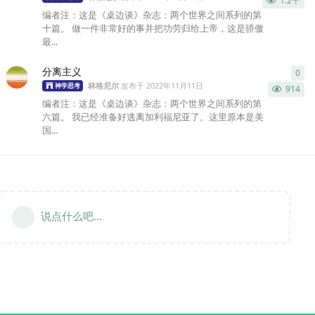
1.2千
编者注：这是《桌边谈》杂志：两个世界之间系列的第
十篇。 做一件非常好的事并把功劳归给上帝，这是骄傲
最...
分离主义
0
0
条
林格尼尔
发布于
2022年11月11日
神学思考
914
编者注：这是《桌边谈》杂志：两个世界之间系列的第
六篇。 我已经准备好逃离加利福尼亚了。这里原本是美
国...
说点什么吧...