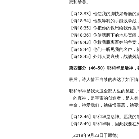
恋和赞美。
【诗18:33】他使我的脚快如母鹿
【诗18:34】他教导我的手能以争
【诗18:35】你把你的救恩给我作
【诗18:36】你使我脚下的地步宽
【诗18:43】你救我脱离百姓的争
【诗18:44】他们一听见我的名声
【诗18:45】外邦人要衰残，战战
第四部分（46–50）耶和华是活神
最后，诗人情不自禁的表达了如下情
耶和华神是我大卫全部人生的见证，
一的真神，是宇宙的创造者，是人类
生命，祂爱我们，祂痛恨罪恶，祂要
【诗18:46】耶和华是活神。愿我
【诗18:49】耶和华啊，因此我要
（2018年9月23日于顺德）