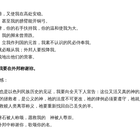
的蹄，又使我在高处安稳。
战，甚至我的膀臂能开铜弓。
盾牌，你的右手扶持我，你的温和使我为大。
阔，我的脚未曾滑跌。
竞，立我作列国的元首，我素不认识的民必侍奉我。
，就必顺从我；外邦人要投降我。
兢兢地出他们的营寨。
，我要在外邦称谢祢。
感：
也是以色列民族历史的见证，我要向全天下人宣告：这位又活又真的神的
的拯救者，是公义的神，祂的法度不可更改，祂的律例必须要遵守，祂就
救赎人类离罪称义，祂要重新找回自己丢失的羊。
的磐石被人称颂，愿救我的 神被人尊崇。
在外邦中称谢你，歌颂你的名。