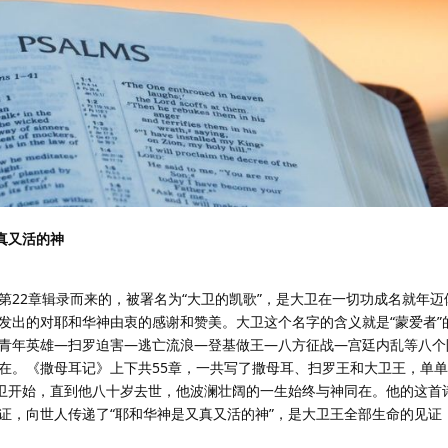
真又活的神
第22章辑录而来的，被署名为“大卫的凯歌”，是大卫在一切功成名就年迈
发出的对耶和华神由衷的感谢和赞美。大卫这个名字的含义就是“蒙爱者”
青年英雄—扫罗迫害—逃亡流浪—登基做王—八方征战—宫廷内乱等八个
在。《撒母耳记》上下共55章，一共写了撒母耳、扫罗王和大卫王，单
大卫开始，直到他八十岁去世，他波澜壮阔的一生始终与神同在。他的这首
证，向世人传递了“耶和华神是又真又活的神”，是大卫王全部生命的见证