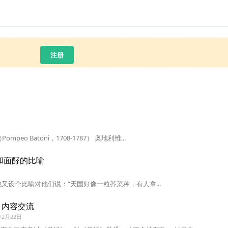
注册
o Batoni，1708-1787） 奥地利维...
和面酵的比喻
31他又设个比喻对他们说：“天国好像一粒芥菜种，有人拿...
》内容交流
年2月22日