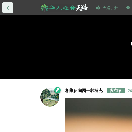
天路手册
相聚伊甸园—郭楠克
2