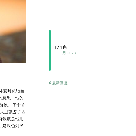
1
/
1
条
十一月 2023
最新回复
体衰时总结自
的意思，他的
阶段。每个阶
单大卫就占了四
诗歌就是他用
，是以色列民