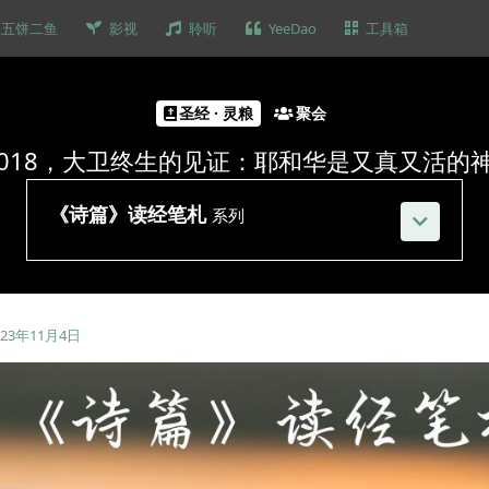
五饼二鱼
影视
聆听
YeeDao
工具箱
圣经 · 灵粮
聚会
018，大卫终生的见证：耶和华是又真又活的
《诗篇》读经笔札
系列
023年11月4日