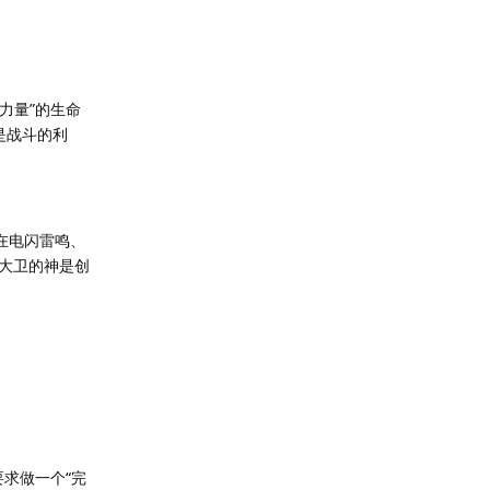
力量”的生命
是战斗的利
在电闪雷鸣、
大卫的神是创
求做一个“完