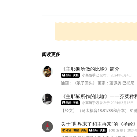
阅读更多
《主耶稣所做的比喻》简介
小高随手记
发布于
2024年6月4日
圣经 · 灵粮
油画：《浪子回头》 画家：蓬佩奥·巴托尼（Pompe
《主耶稣所作的比喻》——芥菜种
小高随手记
发布于
2024年3月15日
圣经 · 灵粮
【经文】 （马太福音13:31/33和合本） 
关于“世界末了和主再来”的《圣经
JOB
发布于
2024
守望 · 警醒 · 兴起
圣经 · 灵粮