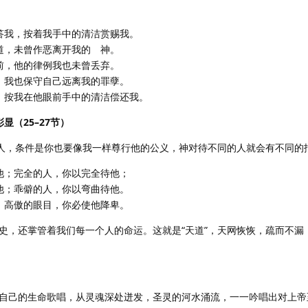
报答我，按着我手中的清洁赏赐我。
的道，未曾作恶离开我的 神。
面前，他的律例我也未曾丢弃。
人，我也保守自己远离我的罪孽。
义，按我在他眼前手中的清洁偿还我。
显（25–27节）
的人，条件是你也要像我一样尊行他的公义，神对待不同的人就会有不同的
待他；完全的人，你以完全待他；
待他；乖僻的人，你以弯曲待他。
救；高傲的眼目，你必使他降卑。
史，还掌管着我们每一个人的命运。这就是“天道”，天网恢恢，疏而不漏
）
自己的生命歌唱，从灵魂深处迸发，圣灵的河水涌流，一一吟唱出对上帝