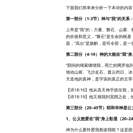
下面我们简单来分析一下本诗的内容
第一部分（1-3节）神与“我”的关系
上帝是“我”的：力量、磐石、山寨
的价值和意义，“磐石”是生命的根基，
器，“高台”是旗帜，是司令部，是一
第二部分（4-19）神的大能在“我”
“阴间的绳索缠绕我，死亡的网罗临
地动山摇、飞沙走石、遮云闭日、冰
天造地的真神，是宇宙的真正的主宰
【诗18:16】他从高天伸手抓住我
【诗18:19】他又领我到宽阔之处
第三部分（20–45节）耶和华神是
1、公义慈爱在“我”身上彰显（20–2
神为什么要怜爱我救拔我呢？这是因为