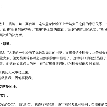
：
：
、救主、盾牌、角、高台等，这些意象比喻了上帝与大卫之间的亲密关系。“
“山寨”生命的庇护所，“救主”是全部的依靠，“盾牌”是防卫的武器，“角”
切决策的决定者。
身上彰显。
到我。”大卫的一生经历了无数次如此的困境，而每每这个时候，上帝就会
雹火炭、沧海桑田等各种超自然的异象中显现了。这种夸张的笔法凸显了
者。而这位如此伟大的神，在“我”每每遭遇困境的时候就能及时显现。
，把我从大水中拉上来。
，他救拔我，因他喜悦我。
公义慈爱的神。
4节）。
我“公义”、我“清洁”、我遵行祂的道、谨守祂的典章和律例，按照祂的要