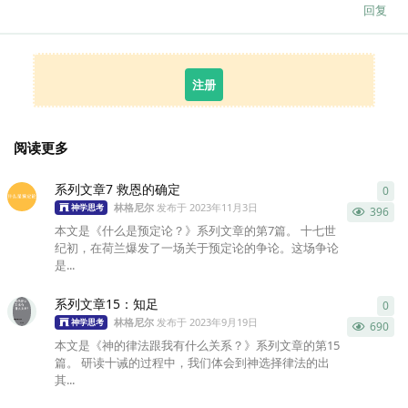
回复
注册
阅读更多
系列文章7 救恩的确定
0
0
条
林格尼尔
发布于
2023年11月3日
神学思考
396
本文是《什么是预定论？》系列文章的第7篇。 十七世
纪初，在荷兰爆发了一场关于预定论的争论。这场争论
是...
系列文章15：知足
0
0
条
林格尼尔
发布于
2023年9月19日
神学思考
690
本文是《神的律法跟我有什么关系？》系列文章的第15
篇。 研读十诫的过程中，我们体会到神选择律法的出
其...