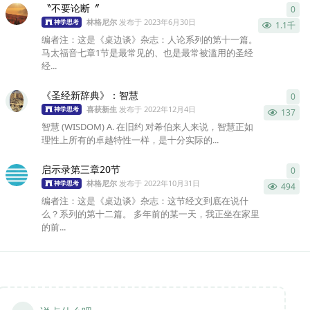
〝不要论断〞
0
0
条
林格尼尔
发布于
2023年6月30日
神学思考
1.1千
编者注：这是《桌边谈》杂志：人论系列的第十一篇。
马太福音七章1节是最常见的、也是最常被滥用的圣经
经...
《圣经新辞典》：智慧
0
0
条
喜获新生
发布于
2022年12月4日
神学思考
137
智慧 (WISDOM) A. 在旧约 对希伯来人来说，智慧正如
理性上所有的卓越特性一样，是十分实际的...
启示录第三章20节
0
0
条
林格尼尔
发布于
2022年10月31日
神学思考
494
编者注：这是《桌边谈》杂志：这节经文到底在说什
么？系列的第十二篇。 多年前的某一天，我正坐在家里
的前...