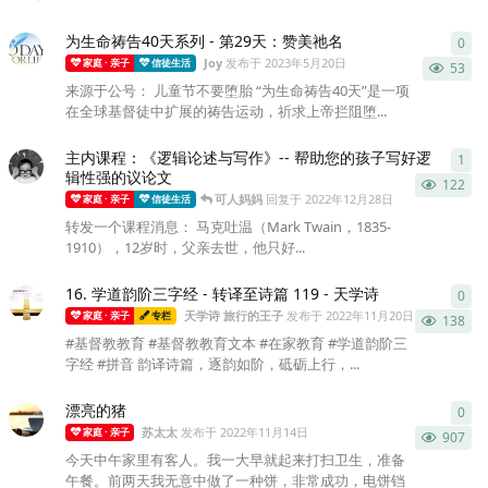
为生命祷告40天系列 - 第29天：赞美祂名
0
0
条
Joy
发布于
2023年5月20日
家庭 · 亲子
信徒生活
53
来源于公号： 儿童节不要堕胎 “为生命祷告40天”是一项
在全球基督徒中扩展的祷告运动，祈求上帝拦阻堕...
主内课程：《逻辑论述与写作》-- 帮助您的孩子写好逻
1
1
条
辑性强的议论文
122
可人妈妈
回复于
2022年12月28日
家庭 · 亲子
信徒生活
转发一个课程消息： 马克吐温（Mark Twain，1835-
1910），12岁时，父亲去世，他只好...
16. 学道韵阶三字经 - 转译至诗篇 119 - 天学诗
0
0
条
天学诗 旅行的王子
发布于
2022年11月20日
家庭 · 亲子
专栏
138
#基督教教育 #基督教教育文本 #在家教育 #学道韵阶三
字经 #拼音 韵译诗篇，逐韵如阶，砥砺上行，...
漂亮的猪
0
0
条
苏太太
发布于
2022年11月14日
家庭 · 亲子
907
今天中午家里有客人。我一大早就起来打扫卫生，准备
午餐。前两天我无意中做了一种饼，非常成功，电饼铛