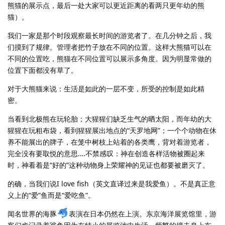
熊猫的展示点，最后一处大家可以更近距离的看两只更年幼的熊
猫）。
我们一家是那个时段观察最长时间的游览者了。在几分钟之后，我
们摸到了规律。管理者把竹子放在不同的位置。这样大熊猫可以在
不同的位置吃，熊猫在不同位置可以展示多角度。因为明显常做的
位置下面都没有草了。
对于大熊猫来说：生活是如此的一层不变，所受的控制是如此精
密。
当看到北极熊在玩轮胎；大猩猩们缺乏生气的晒太阳，而年幼的大
猩猩在玩粗布袋，看到猩猩展出地点的“天罗地网”；一个个动物在休
养不能展出的牌子，在笼中树枝上站着的各类鹰，背对着游览者，
完全没有要取悦的意思….不禁感叹：神在创造各样活物被圈起来
时，神看着是“好的”这种动物身上荣耀神的见证也都要被磨灭了。
的确，当我们说I love fish（英文直译过来是我爱鱼）。不是真正意
义上的“爱”鱼而是“爱吃鱼”。
闻名世界的海豚
表演在日本仍然在上演。东京海洋展览馆里，游