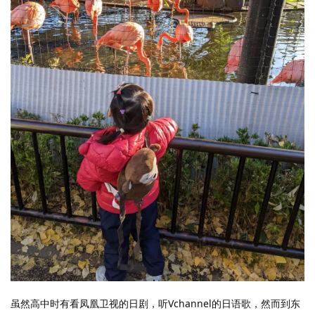
虽然高中时有看凤凰卫视的日剧，听Vchannel的日语歌，然而到东