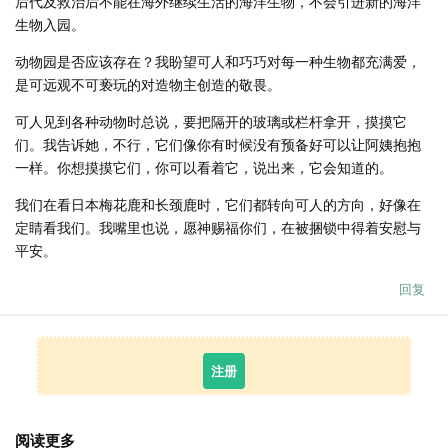
后代及救治后不能在海外继续生活的海洋生物，不会引进新的海洋
生物入园。
动物园是否应该存在？我盼望可人和巧巧对每一种生物都充满爱，
是可远观不可亵玩的对造物主创造的敬畏。
可人见到各种动物时总说，要把隔开的玻璃或栏杆拿开，摸摸它
们。我告诉她，不行，它们像你有时候没有预备好可以让阿姨抱抱
一样。你想摸摸它们，你可以看着它，说出来，它会知道的。
我们在看日本梅花鹿和长颈鹿时，它们都转向可人的方向，好像在
定睛看我们。我嘴里也说，愿神赐福你们，在被捆锁中得着安慰与
平安。
回复
注册
阅读更多