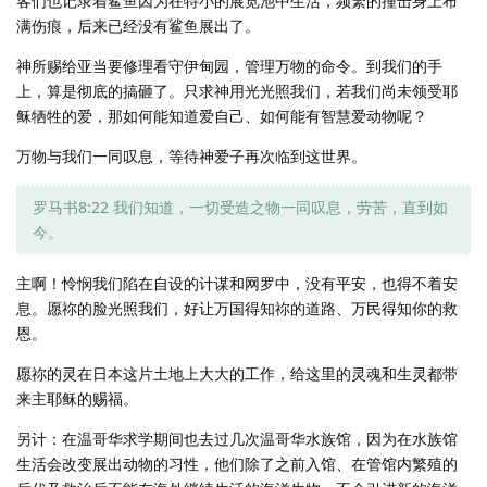
客们也记录着鲨鱼因为在特小的展览池中生活，频繁的撞击身上布
满伤痕，后来已经没有鲨鱼展出了。
神所赐给亚当要修理看守伊甸园，管理万物的命令。到我们的手
上，算是彻底的搞砸了。只求神用光光照我们，若我们尚未领受耶
稣牺牲的爱，那如何能知道爱自己、如何能有智慧爱动物呢？
万物与我们一同叹息，等待神爱子再次临到这世界。
罗马书8:22 我们知道，一切受造之物一同叹息，劳苦，直到如
今。
主啊！怜悯我们陷在自设的计谋和网罗中，没有平安，也得不着安
息。愿祢的脸光照我们，好让万国得知祢的道路、万民得知你的救
恩。
愿祢的灵在日本这片土地上大大的工作，给这里的灵魂和生灵都带
来主耶稣的赐福。
另计：在温哥华求学期间也去过几次温哥华水族馆，因为在水族馆
生活会改变展出动物的习性，他们除了之前入馆、在管馆内繁殖的