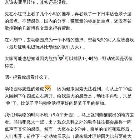
京该去哪里转转，其实还是没数。
先在小红书上看了几个小时的推荐，再谷歌了一下日本适合亲子游
的景点。不禁感叹，国内的分享，赚流量的标题是重点，还没有谷
歌搜到的几篇博客文章来得有帮助。
在计划中，去动物园成为一个不错的选择。想着3岁的可人应该喜欢
（最后证明毛绒玩具比动物的吸引力大）。
大家可能也想知道因为熊猫
可以排队1小时的上野动物园是否值
得去。
嗯~ 得看你想看什么了。
动物园标志性的老虎
— 因为健康因素无法看到。而从上午10点
入园到下午四点左右离开。给我最大的感受是，动物不再动，只是
“物”了。比笼子里的动物活得更好的是笼子里的植物。
我们到动物的时间不晚（9点半开园）。马上就到熊猫展出的地方去
看。熊猫稍微大一些，出乎观众意料之外的动作往往都会赢得一阵
低声而真切的感叹。然而，大概在2-5分钟，简单的拍照和观察后，
人们离开，前往下一处动物展示点（后来我才理解因为比前两处大