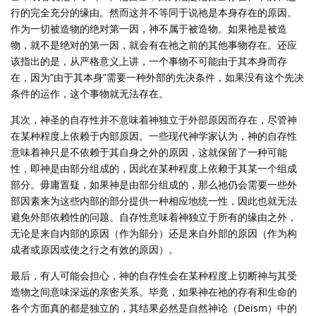
行的完全充分的缘由。然而这并不等同于说祂是本身存在的原因。
作为一切被造物的绝对第一因，神不属于被造物。如果祂是被造
物，就不是绝对的第一因，就会有在祂之前的其他事物存在。还应
该指出的是，从严格意义上讲，一个事物不可能由于其本身而存
在，因为”由于其本身”需要一种外部的先决条件，如果没有这个先决
条件的运作，这个事物就无法存在。
其次，神圣的自存性并不意味着神独立于外部原因而存在，尽管神
在某种程度上依赖于内部原因。一些现代神学家认为，神的自存性
意味着神只是不依赖于其自身之外的原因，这就保留了一种可能
性，即神是由部分组成的，因此在某种程度上依赖于其某一个组成
部分。毋庸置疑，如果神是由部分组成的，那么祂仍会需要一些外
部因素来为这些内部的部分提供一种相应地统一性，因此也就无法
避免外部依赖性的问题。自存性意味着神独立于所有的缘由之外，
无论是来自内部的原因（作为部分）还是来自外部的原因（作为构
成者或原因或使之行之有效的原因）。
最后，有人可能会担心，神的自存性会在某种程度上切断神与其受
造物之间意味深远的亲密关系。毕竟，如果神在祂的存有和生命的
各个方面真的都是独立的，其结果必然是自然神论（Deism）中的