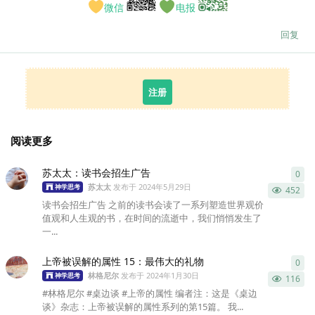
微信
电报
回复
注册
阅读更多
苏太太：读书会招生广告
0
0
条
苏太太
发布于
2024年5月29日
神学思考
452
读书会招生广告 之前的读书会读了一系列塑造世界观价
值观和人生观的书，在时间的流逝中，我们悄悄发生了
一...
上帝被误解的属性 15：最伟大的礼物
0
0
条
林格尼尔
发布于
2024年1月30日
神学思考
116
#林格尼尔 #桌边谈 #上帝的属性 编者注：这是《桌边
谈》杂志：上帝被误解的属性系列的第15篇。 我...