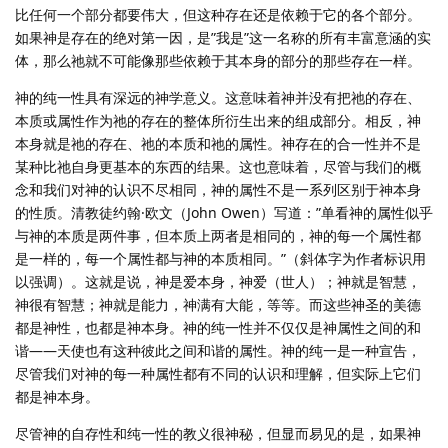
比任何一个部分都要伟大，但这种存在还是依赖于它的各个部分。
如果神是存在的绝对第一因，是”我是”这一名称的所有丰富意涵的实
体，那么祂就不可能像那些依赖于其本身的部分的那些存在一样。
神的纯一性具有深远的神学意义。这意味着神并没有把祂的存在、
本质或属性作为祂的存在的整体所衍生出来的组成部分。相反，神
本身就是祂的存在、祂的本质和祂的属性。神存在的合一性并不是
某种比祂自身更基本的东西的结果。这也意味着，尽管与我们的概
念和我们对神的认识不尽相同，神的属性不是一系列区别于神本身
的性质。清教徒约翰·欧文（John Owen）写道：”单看神的属性似乎
与神的本质是两件事，但本质上两者是相同的，神的每一个属性都
是一样的，每一个属性都与神的本质相同。”（斜体字为作者标识用
以强调）。这就是说，神是爱本身，神爱（世人）；神就是智慧，
神很有智慧；神就是能力，神满有大能，等等。而这些神圣的美德
都是神性，也都是神本身。神的纯一性并不仅仅是神属性之间的和
谐——天使也有这种彼此之间和谐的属性。神的纯一是一种宣告，
尽管我们对神的每一种属性都有不同的认识和理解，但实际上它们
都是神本身。
尽管神的自存性和纯一性的教义很神秘，但显而易见的是，如果神