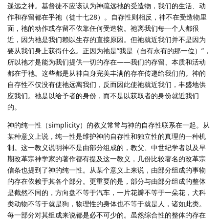
遥远之神。基督徒不应该认为神疏远祂的受造物，我们的生活、动
作和存留都在乎祂（徒十七28）。自存性则相反，神不在受造物里
面，祂的动作或存留不依靠任何受造物。祂离我们每一个人都很
近，因为祂是我们赖以生存的直接原因。但祂就近我们并不是因为
要从我们身上获得什么。正因为祂是”我是（自有永有的那一位）”，
所以祂才是能为我们提供一切的存在——我们的存留、本质和活动
都在于祂。这些都是从神自身完美丰满的存在传递给我们的。神的
自存性不仅没有使祂远离我们，反而因此使祂就近我们，丰盛地供
应我们。祂是以给予者的身份，而不是以获取者的身份就近我们
的。
神的纯一性（simplicity）的教义常常与神的自存性联系在一起。从
某种意义上说，纯一性是维护神的自存性和独立性的真理的一种机
制。这一教义说明神不是由部分组成的，教父、中世纪学者以及早
期改革宗神学家的著作都有提及这一教义，几份比较著名的改革宗
信条也提到了神的纯一性。从某个意义上来说，由部分组成的事物
的存在依赖于其各个部分。更重要的是，部分与由部分组成的整体
是截然不同的，方向盘不等于汽车，一片花瓣不等于一朵花，犬科
类动物不等于就是狗，物理性的身体也不等于就是人，诸如此类。
每一部分对其组成来说都是必不可少的。虽然综合性的整体的存在