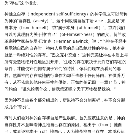
为”存在”这个概念。
神独立自存（independent self-sufficiency）的神学教义可以简称
为神的“自存性（aseity）”。这个词改编自拉丁语 a se，意思是”来
自本身（from himself）”或”属于本身（of himself）”。或许我们
可以将其理解为关于神”自己”（of-Himself-ness）的教义。荷兰改
革宗神学家赫尔曼·巴文克（Herman Bavinck）说：”当神在圣经中
启示祂自己的自存时，祂向人启示的是自己绝对性的存在，祂本身
就是一种绝对性的存有。“巴文克补充道：”这种完美让神在本质上与
所有受造物绝对性地区别开来。“生物的存在取决于允许它们存在的
条件，才能使它们拥有属于它们的特性，像我们现在所看到的那
样。然而神的存在或祂的行事作为却不依赖于任何缘由。神供养万
有，从不依靠其他任何事物的供给。正如约伯记四十一章11节，神
问约伯：”谁先给我什么，使我偿还呢？天下万物都是我的。“
因为神不是由各个部分组成的，所以祂不会分崩离析，神不会分裂
成几个“部分”。
有时人们会对神的自存和自足产生误解。首先应该注意的是，神的
自存性并不意味着神是祂自己存在的原因。祂出于（from）祂自
己，或者说祂本于（of）祂自己，因为祂是祂自己存在、本质和运