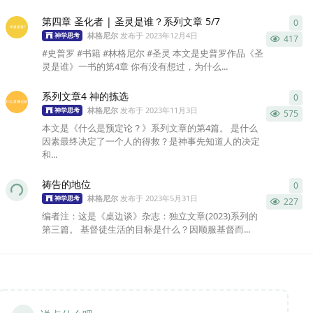
第四章 圣化者 | 圣灵是谁？系列文章 5/7
0
0
条
林格尼尔
发布于
2023年12月4日
神学思考
417
#史普罗 #书籍 #林格尼尔 #圣灵 本文是史普罗作品《圣
灵是谁》一书的第4章 你有没有想过，为什么...
系列文章4 神的拣选
0
0
条
林格尼尔
发布于
2023年11月3日
神学思考
575
本文是《什么是预定论？》系列文章的第4篇。 是什么
因素最终决定了一个人的得救？是神事先知道人的决定
和...
祷告的地位
0
0
条
林格尼尔
发布于
2023年5月31日
神学思考
227
编者注：这是《桌边谈》杂志：独立文章(2023)系列的
第三篇。 基督徒生活的目标是什么？因顺服基督而...