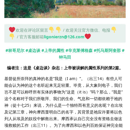
欢迎在评论区留言
/ 欢迎关注官方微信、电报
/ 官方客服邮箱
ligonierzn@126.com
#林哥尼尔
#桌边谈
#上帝的属性
#辛克莱傅格森
#托马斯阿奎那
#
钟马田
编者注：这是《桌边谈》杂志：上帝被误解的属性系列的第2篇。
基督徒所崇拜的真神的名是”我是（I am）”。（出三14）有些人可
能会认为神的这个名听起来无足轻重。毕竟，从大象到电子，我们
岂不是可以称呼所有实体的事物为”这是（it is）”吗？那么，”我是”
这个名称对于我们所敬拜、我们的生命、气息和一切都依赖于祂的
神（徒十七25）来说，为什么是一个独特而有意义的名呢？在出埃
及记第三章，神向摩西显明自己的名字，其背景是祂应许要将以色
列人从埃及的奴役中解救出来。摩西承认自己完全没有资格去做这
项救赎的工作（出三11）。为了向摩西和以色列百姓保证神完全能