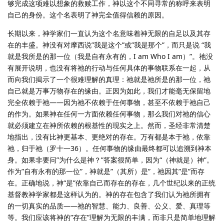
够完成这项难以想象的救赎工作，神以这个不同寻常的称呼来表明
自己的身份。这个名表明了神完全值得信赖的原因。
长期以来，神学家们一直认为这个名意味着神无限的自足以及其存
在的丰盛。神没有对摩西说”我是这个”或”我是那个”，而只是说 “我
就是我所是的那一位（我是自有永有的，I am Who I am）”。祂没
有展开说明，也没有将祂的行动与任何具体的事物联系在一起，从
而向我们揭示了一个很难理解的真理：祂就是祂所是的那一位，祂
自己就是万事万物存在的缘由。正因为如此，我们才能毫无保留地
完全依赖于祂——因为祂不依赖于任何事物，甚至不依赖于祂自己
的作为。如果神在任何一方面依赖任何事物，那么我们对祂的信心
就必须建立在神所依赖的根基性的现实之上。然而，圣经非常清楚
地指出，没有比神更基本、更绝对的存在。万有都是本于祂，依靠
祂，归于祂（罗十一36）。任何事物的缘由最终都可以追溯到神本
身。如果非要问”为什么是神？”答案很简单，因为“（神就是）神”。
作为”自有永有的那一位”，神就是”（其所）是”，祂因其”是”而存
在。正确地说，神“是”依靠自己而存在的存在，几个世纪以来的正统
基督教神学家都是这样认为的。神的存在包含了我们认为祂所拥有
的一切真实的品质——祂的智慧、能力、良善、公义、爱、真理等
等。我们应该将神的”存在”理解为无限的丰满，而非只是简单地理解