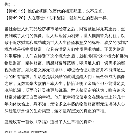
你），
【诗49:19】他仍必归到他历代的祖宗那里，永不见光。
【诗49:20】人在尊贵中而不醒悟，就如死亡的畜类一样。
当社会进入到商品经济和市场经济之后，财富就显得尤其重要，重
要到成了人们的偶像。世人熙熙皆为利来，世人攘攘皆为利往，以
致于追求财富和成功成为世人人生价值和意义的标杆。狭义的“财富”
概念就是指物质财富，仅具有满足人们物质需求功能。正因为财富
的重要性，人们在接受了这个概念之后，就把“财富”这个概念扩展为
物质财富、精神财富、情感财富等范畴，即满足人们一切需求的都
视为财富。如此定义亦无可厚非，却也恰恰证明财富并不能满足生
命的所有需求。生活总是以残酷的教训提醒人们：当金钱成为偶像
之后，无数富豪大款的不幸人生，恰恰证明了金钱不但不能满足灵
魂的饥渴，反而会让灵魂更加饥渴。世人都坚定的认为，唯有追求
财富才能保证自己的幸福。他们把幸福仅仅定义在活在世上的几十
年肉体欢愉上。殊不知，无论多么丰盛的物质财富都无法填补人心
深处追求永恒的生命渴望，这才是深层次的真正的幸福。
盛晓玫有一首歌《幸福》道出了人生幸福的真谛：
幸福是 珍惜现在拥有的