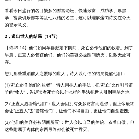
看看今日盛行的名目繁多的财富论坛、快速致富、成功学、厚黑
学、富豪俱乐部等等乱七八糟的名堂，这可以理解这句诗文在今天
的警示意义。
2，道出世人的结局（14节）
【诗49:14】他们如同羊群派定下阴间，死亡必作他们的牧者。到了
早晨，正直人必管辖他们。他们的美容必被阴间所灭，以致无处可
存。
想到那些重蹈前人之覆辙的世人，诗人以可怕的结局提醒他们：
(1)“死亡必作他们的牧者”：诗人用拟人的手法，把“死亡”比作引导群
羊的“牧人”，告诉读者死亡会以什么样的手法把世人引到宰杀之地;
(2)“正直人必管辖他们”：世人会因拥有众多财富而逞强，但上帝最终
会让“正直人”去“管辖他们”，让他们不得自由，更让他们自觉羞愧;
(3)“他们的美容必被阴间所灭”：世人会以自己的美貌、衣着自傲，但
这些附属于肉体的东西最终都会被死亡吞灭。