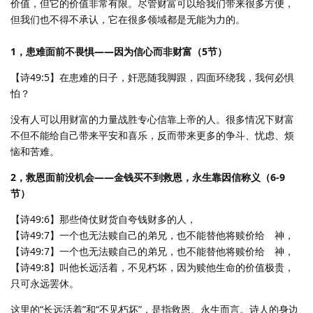
价值，但它的价值非常有限。尽管财富可以给我们带来很多方便，
但我们也不得不承认，它在很多领域都是无能为力的。
1，患难面前不畏惧——因为信心而非财富（5节）
【诗49:5】在患难的日子，奸恶随我脚跟，四面环绕我，我何必惧
怕？
没有人可以用财富的力量战胜专心信靠上帝的人。很多情况下财富
不但不能给自己带来平安和喜乐，反而带来更多的争斗、忧虑、烦
恼和苦难。
2，救恩面前没机会——金钱买不到救恩，永生靠因信称义（6-9
节）
【诗49:6】那些倚仗财货自夸钱财多的人，
【诗49:7】一个也无法赎自己的弟兄，也不能替他将赎价给 神，
【诗49:7】一个也无法赎自己的弟兄，也不能替他将赎价给 神，
【诗49:8】叫他长远活着，不见朽坏，因为赎他生命的价值极贵，
只可永远罢休。
这里的“长远活着”和“不见朽坏”，是指救恩、永生而言。诗人的身边