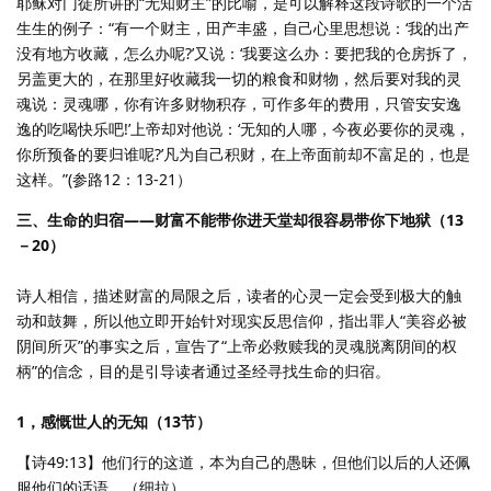
耶稣对门徒所讲的“无知财主”的比喻，是可以解释这段诗歌的一个活
生生的例子：“有一个财主，田产丰盛，自己心里思想说：‘我的出产
没有地方收藏，怎么办呢?’又说：‘我要这么办：要把我的仓房拆了，
另盖更大的，在那里好收藏我一切的粮食和财物，然后要对我的灵
魂说：灵魂哪，你有许多财物积存，可作多年的费用，只管安安逸
逸的吃喝快乐吧!’上帝却对他说：‘无知的人哪，今夜必要你的灵魂，
你所预备的要归谁呢?’凡为自己积财，在上帝面前却不富足的，也是
这样。”(参路12：13-21）
三、生命的归宿——财富不能带你进天堂却很容易带你下地狱（13
－20）
诗人相信，描述财富的局限之后，读者的心灵一定会受到极大的触
动和鼓舞，所以他立即开始针对现实反思信仰，指出罪人“美容必被
阴间所灭”的事实之后，宣告了“上帝必救赎我的灵魂脱离阴间的权
柄”的信念，目的是引导读者通过圣经寻找生命的归宿。
1，感慨世人的无知（13节）
【诗49:13】他们行的这道，本为自己的愚昧，但他们以后的人还佩
服他们的话语。（细拉）