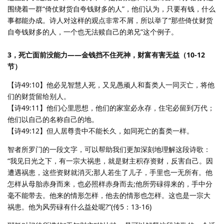
围绕着一群“倚仗财货自夸钱财多的人”，他们认为，只要有钱，什么
事都能办成。诗人对这样的观点非常不屑，所以举了“那些倚仗财货
自夸钱财多的人，一个也无法赎自己的弟兄”这个例子。
3，死亡面前没能力——金钱挡不住死神，财富有害无益（10-12
节）
【诗49:10】他必见智慧人死，又见愚顽人和畜类人一同灭亡，将他
们的财货留给别人。
【诗49:11】他们心里思想，他们的家室必永存，住宅必留到万代；
他们以自己的名称自己的地。
【诗49:12】但人居尊贵中不能长久，如同死亡的畜类一样。
智者所罗门的一段文字，可以帮助我们更加深刻地理解这段诗歌：
“我见日光之下，有一宗大祸患，就是财主积存资财，反害自己。因
遭遇祸患，这些资财就消灭;那人若生了儿子，手里也一无所有。他
怎样从母胎赤身而来，也必照样赤身而去;他所劳碌得来的，手中分
毫不能带去。他来的情形怎样，他去的情形也怎样。这也是一宗大
祸患。他为风劳碌有什么益处呢?”(传5：13-16)