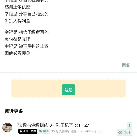
感谢上帝供应
幸福是 分享自己领受的
叫别人得利益
幸福是 相信圣经所写的
每句都是真理
幸福是 卸下重担给上帝
因他必看顾你
回复
注册
阅读更多
读经与查经训练 3 - 列王纪下 5:1 - 27
1
1
条
可人妈妈
回复于
2024年2月9日
圣经 · 灵粮
聚会
101