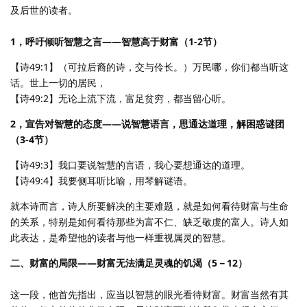
及后世的读者。
1，呼吁倾听智慧之言——智慧高于财富（1-2节）
【诗49:1】（可拉后裔的诗，交与伶长。）万民哪，你们都当听这
话。世上一切的居民，
【诗49:2】无论上流下流，富足贫穷，都当留心听。
2，宣告对智慧的态度——说智慧语言，思通达道理，解困惑谜团
（3-4节）
【诗49:3】我口要说智慧的言语，我心要想通达的道理。
【诗49:4】我要侧耳听比喻，用琴解谜语。
就本诗而言，诗人所要解决的主要难题，就是如何看待财富与生命
的关系，特别是如何看待那些为富不仁、缺乏敬虔的富人。诗人如
此表达，是希望他的读者与他一样重视属灵的智慧。
二、财富的局限——财富无法满足灵魂的饥渴（5－12）
这一段，他首先指出，应当以智慧的眼光看待财富。财富当然有其