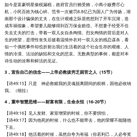
如今是富豪明星偷税漏税，政府官员行贿受贿，小商小贩费尽心
机，小民百姓为钱心碎。范爷一次被罚8.8亿已为国人广为传扬，湖
南那个设计骗保的丈夫，在生计艰难之际居然想到了开车沉湖，造
成车祸假象，希望妻儿能够得到百万保金赔偿。不想妻子经受不住
失去丈夫的打击，带着一双儿女自杀殉情。烈女殉情的背后是对人
生的绝望，是理性丧失后披着温情外衣对一双儿女的残忍谋杀，看
似一个偶然事件却也折射出我们生活着的这个社会生存的艰难、人
情的冷漠、法治的缺陷和文化的悲哀。无数典型的事例，都是对本
诗生动的诠释和鲜活的见证。
3，宣告自己的信念——上帝必救拔穷乏困苦之人（15节）
【诗49:15】只是 神必救赎我的灵魂脱离阴间的权柄，因他必收纳
我。（细拉）
4，重申智慧思维——财富有限，生命永恒（16-20节）
【诗49:16】见人发财、家室增荣的时候，你不要惧怕，
【诗49:17】因为他死的时候，什么也不能带去，他的荣耀不能随他
下去。
【诗49:18】他活着的时候，虽然自夸为有福（你若利己，人必夸奖