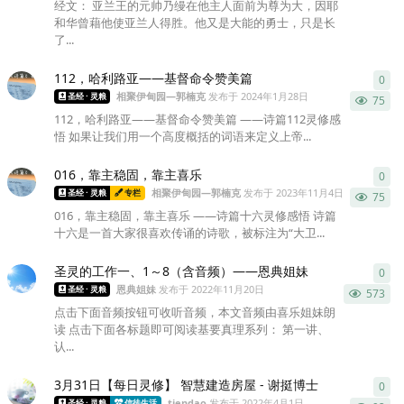
经文： 亚兰王的元帅乃缦在他主人面前为尊为大，因耶
和华曾藉他使亚兰人得胜。他又是大能的勇士，只是长
了...
112，哈利路亚——基督命令赞美篇
0
0
条
相聚伊甸园—郭楠克
发布于
2024年1月28日
圣经 · 灵粮
75
112，哈利路亚——基督命令赞美篇 ——诗篇112灵修感
悟 如果让我们用一个高度概括的词语来定义上帝...
016，靠主稳固，靠主喜乐
0
0
条
相聚伊甸园—郭楠克
发布于
2023年11月4日
圣经 · 灵粮
专栏
75
016，靠主稳固，靠主喜乐 ——诗篇十六灵修感悟 诗篇
十六是一首大家很喜欢传诵的诗歌，被标注为“大卫...
圣灵的工作一、1～8（含音频）——恩典姐妹
0
0
条
恩典姐妹
发布于
2022年11月20日
圣经 · 灵粮
573
点击下面音频按钮可收听音频，本文音频由喜乐姐妹朗
读 点击下面各标题即可阅读基要真理系列： 第一讲、
认...
3月31日【每日灵修】 智慧建造房屋 - 谢挺博士
0
0
条
tiendao
发布于
2022年4月1日
圣经 · 灵粮
信徒生活