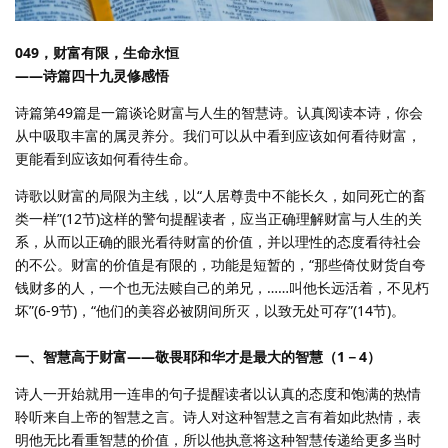
049，财富有限，生命永恒
——诗篇四十九灵修感悟
诗篇第49篇是一篇谈论财富与人生的智慧诗。认真阅读本诗，你会
从中吸取丰富的属灵养分。我们可以从中看到应该如何看待财富，
更能看到应该如何看待生命。
诗歌以财富的局限为主线，以“人居尊贵中不能长久，如同死亡的畜
类一样”(12节)这样的警句提醒读者，应当正确理解财富与人生的关
系，从而以正确的眼光看待财富的价值，并以理性的态度看待社会
的不公。财富的价值是有限的，功能是短暂的，“那些倚仗财货自夸
钱财多的人，一个也无法赎自己的弟兄，……叫他长远活着，不见朽
坏”(6-9节)，“他们的美容必被阴间所灭，以致无处可存”(14节)。
一、智慧高于财富——敬畏耶和华才是最大的智慧（1－4）
诗人一开始就用一连串的句子提醒读者以认真的态度和饱满的热情
聆听来自上帝的智慧之言。诗人对这种智慧之言有着如此热情，表
明他无比看重智慧的价值，所以他执意将这种智慧传递给更多当时