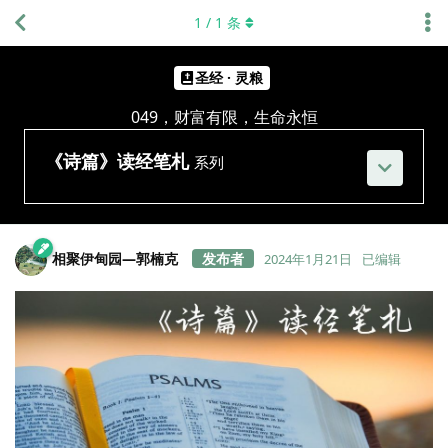
1
/
1
条
圣经 · 灵粮
049，财富有限，生命永恒
《诗篇》读经笔札
系列
相聚伊甸园—郭楠克
2024年1月21日
已编辑