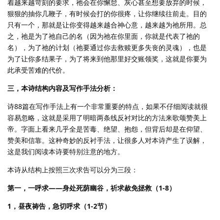
着越来越苛刻的要求，祂会在你懈怠、灰心甚至想要放弃的时候，
狠狠的抽你几鞭子，有时候会打的你很疼，让你继续往前走。目的
只有一个，那就是让你变得越来越合神心意，越来越为祂所用。总
之，祂是为了祂自己的名（因为祂在你里面，你就是代表了祂的
名），为了祂的计划（祂要通过你去救赎更多失丧的灵魂），也是
为了让你多结果子，为了将来到他那里好交账领奖，这就是你要为
此承受苦难的代价。
三，本诗结构内容及写作手法分析：
诗88篇在写作手法上有一个非常重要的特点，如果不仔细阅读就很
容易忽略，这就是采用了明暗两条线反衬对比的方法来歌颂赞美上
帝。字面上看来几乎全是苦毒、绝望、抱怨，但背后却是在仰望、
赞美和信靠。这种奇妙的反衬手法，让很多人对本诗产生了误解，
这是我们阅读本诗要特别注意的地方。
本诗从结构上按照三次求告可以分为三段：
第一，一呼求——身处死荫幽谷，祈求赦免拯救（1-8）
1，昼夜祷告，急切呼求（1-2节）