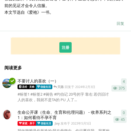
前的见证才会令人信服。
本文节选自《爱祂》一书。
回复
注册
阅读更多
不要讨人的喜欢（一）
4
4
条
天路
回复于
2024年2月3日
圣经 · 灵粮
信徒生活
375
#标签1 #标签2 #祷告 #约伯记 20号的字 靠右 若仍旧讨
人的喜欢，我就不是TA的 PU 人了...
生命公开课（生命、生育和伦理问题） - 收养系列之
0
0
条
1：如何看待不孕不育
45
Joy
发布于
2023年5月5日
家庭 · 亲子
信徒生活
我的肺腑是你所造的;我在母腹中，你已覆庇我。我要称