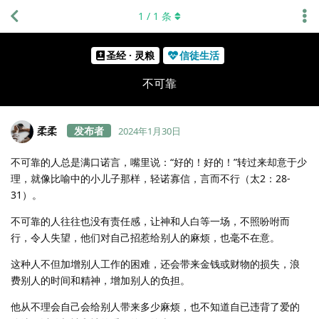
1
/
1
条
圣经 · 灵粮
信徒生活
不可靠
柔柔
2024年1月30日
不可靠的人总是满口诺言，嘴里说：“好的！好的！”转过来却意于少
理，就像比喻中的小儿子那样，轻诺寡信，言而不行（太2：28-
31）。
不可靠的人往往也没有责任感，让神和人白等一场，不照吩咐而
行，令人失望，他们对自己招惹给别人的麻烦，也毫不在意。
这种人不但加增别人工作的困难，还会带来金钱或财物的损失，浪
费别人的时间和精神，增加别人的负担。
他从不理会自己会给别人带来多少麻烦，也不知道自已违背了爱的