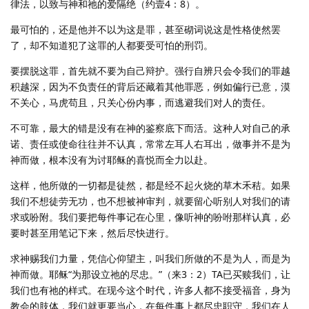
律法，以致与神和祂的爱隔绝（约壹4：8）。
最可怕的，还是他并不以为这是罪，甚至砌词说这是性格使然罢
了，却不知道犯了这罪的人都要受可怕的刑罚。
要摆脱这罪，首先就不要为自己辩护。强行自辨只会令我们的罪越
积越深，因为不负责任的背后还藏着其他罪恶，例如偏行已意，漠
不关心，马虎苟且，只关心份内事，而逃避我们对人的责任。
不可靠，最大的错是没有在神的鉴察底下而活。这种人对自己的承
诺、责任或使命往往并不认真，常常左耳人右耳出，做事并不是为
神而做，根本没有为讨耶稣的喜悦而全力以赴。
这样，他所做的一切都是徒然，都是经不起火烧的草木禾秸。如果
我们不想徒劳无功，也不想被神审判，就要留心听别人对我们的请
求或吩附。我们要把每件事记在心里，像听神的吩咐那样认真，必
要时甚至用笔记下来，然后尽快进行。
求神赐我们力量，凭信心仰望主，叫我们所做的不是为人，而是为
神而做。耶稣“为那设立祂的尽忠。”（来3：2）TA已买赎我们，让
我们也有祂的样式。在现今这个时代，许多人都不接受福音，身为
教会的肢体，我们就更要当心，在每件事上都尽忠职守，我们在人