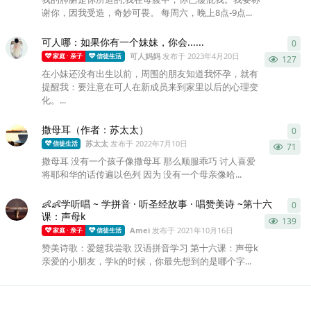
谢你，因我受造，奇妙可畏。 每周六，晚上8点-9点...
可人哪：如果你有一个妹妹，你会......
0
0
条
可人妈妈
发布于
2023年4月20日
家庭 · 亲子
信徒生活
127
在小妹还没有出生以前，周围的朋友知道我怀孕，就有
提醒我：要注意在可人在新成员来到家里以后的心理变
化。...
撒母耳（作者：苏太太）
0
0
条
苏太太
发布于
2022年7月10日
信徒生活
71
撒母耳 没有一个孩子像撒母耳 那么顺服乖巧 讨人喜爱
将耶和华的话传遍以色列 因为 没有一个母亲像哈...
👶👶学听唱 ~ 学拼音 · 听圣经故事 · 唱赞美诗 ~第十六
0
0
条
课：声母k
139
Amei
发布于
2021年10月16日
家庭 · 亲子
信徒生活
赞美诗歌：爱筵我尝歌 汉语拼音学习 第十六课：声母k
亲爱的小朋友，学k的时候，你最先想到的是哪个字...