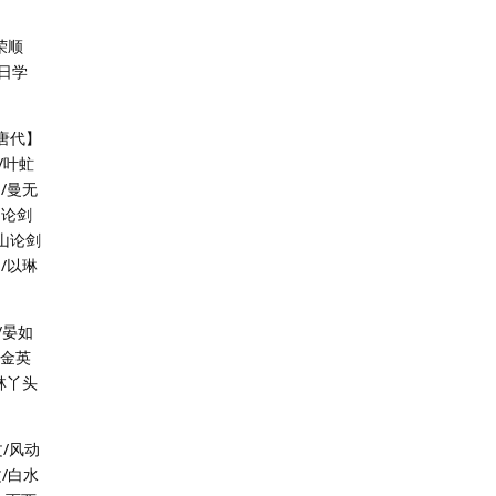
荣顺
日学
【唐代】
/叶虻
文/曼无
山论剑
华山论剑
/以琳
/晏如
张金英
/林丫头
文/风动
文/白水