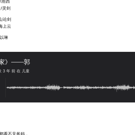
沐雨西
文/灵剑
华山论剑
…海上云
/以琳
都看不见爸妈，