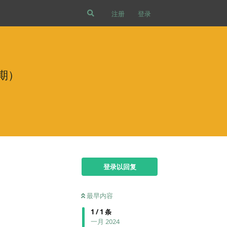
注册
登录
2期）
登录以回复
最早内容
1
/
1
条
一月 2024