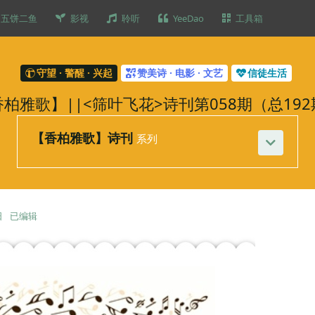
五饼二鱼
影视
聆听
YeeDao
工具箱
守望 · 警醒 · 兴起
赞美诗 · 电影 · 文艺
信徒生活
柏雅歌】||<筛叶飞花>诗刊第058期（总19
【香柏雅歌】诗刊
系列
日
已编辑