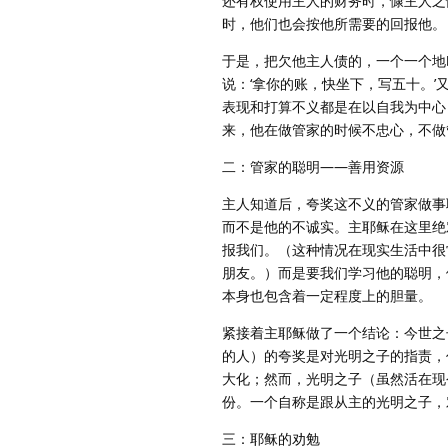
还有权使用主人的财务时，慷主人之
时，他们也会按他所需要的回报他。
于是，把欠他主人债的，一个一个地叫
说：‘拿你的账，快坐下，写五十。’又
表现和打算不义都是在以自我为中心
来，他在做管家的时候不忠心，不做
二：管家的聪明——善用资源
主人知道后，夸奖这不义的管家做事
而不是他的不诚实。主耶稣在这里绝
报我们。（这种情况在现实生活中很
朋友。）而是要我们学习他的聪明，
本身也包含着一定程度上的胆量。
紧接着主耶稣做了一个结论：今世之
的人）的夸奖是对光明之子的指责，
大化；然而，光明之子（虽然活在现
份。一个自称是跟从主的光明之子，
三：耶稣的劝勉