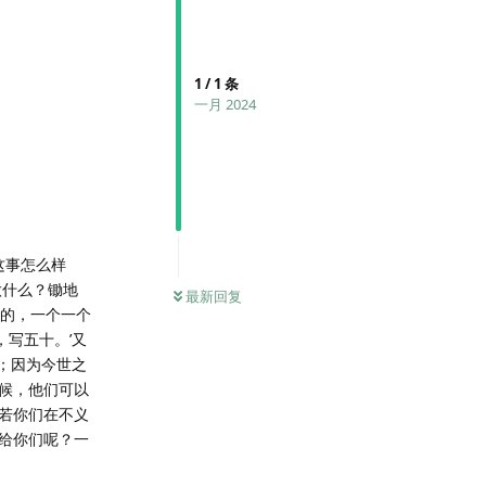
1
/
1
条
一月 2024
这事怎么样
做什么？锄地
最新回复
债的，一个一个
，写五十。’又
明；因为今世之
候，他们可以
若你们在不义
给你们呢？一