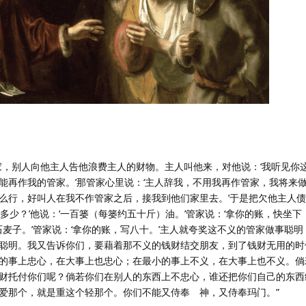
家，别人向他主人告他浪费主人的财物。主人叫他来，对他说：‘我听见你
能再作我的管家。’那管家心里说：‘主人辞我，不用我再作管家，我将来
么行，好叫人在我不作管家之后，接我到他们家里去。’于是把欠他主人
多少？’他说：‘一百篓（每篓约五十斤）油。’管家说：‘拿你的账，快坐下
百石麦子。’管家说：‘拿你的账，写八十。’主人就夸奖这不义的管家做事聪
聪明。我又告诉你们，要藉着那不义的钱财结交朋友，到了钱财无用的时
的事上忠心，在大事上也忠心；在最小的事上不义，在大事上也不义。倘
财托付你们呢？倘若你们在别人的东西上不忠心，谁还把你们自己的东西
爱那个，就是重这个轻那个。你们不能又侍奉 神，又侍奉玛门。”