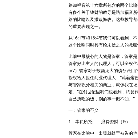
路加福音第十六章所包含的两个比喻
有多个关于钱财的教导是路加福音所
路的比喻以及撒该悔改。这些教导都
的重要表现之一。
从16:1节和16:4节我们可以看
这个比喻同时具有给未信之人的救赎
比喻中最核心的人物是管家，管家是
管家好比主人的代理人，可以全权代
5/7）管家对于数额庞大的债务账
授权给人担任商业代理人：“藉着这
与管家职分相关的商业，就像我在场
定。”在创世记里我们也看到，约瑟
自己所吃的饭，别的事一概不知。”
一：管家的不义
1：辜负所托——浪费资财（½）
管家在比喻中一出场就处于被告的地