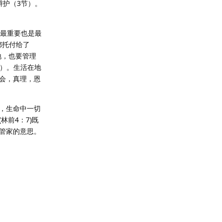
辩护（3节）。
家最重要也是最
都托付给了
地，也要管理
5）。生活在地
会，真理，恩
，生命中一切
前4：7)既
管家的意思。