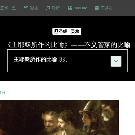
五饼二鱼
影视
聆听
YeeDao
工具箱
圣经 · 灵粮
《主耶稣所作的比喻》——不义管家的比喻
主耶稣所作的比喻
系列
31日