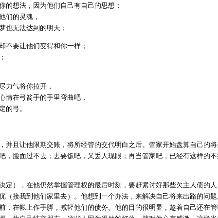
你的想法，因为他们自己有自己的思想；
他们的灵魂，
梦也无法达到的明天；
却不要让他们变得和你一样；
；
尽力气将你拉开，
心情在弓箭手的手里弯曲吧，
定的弓。
，并且让他限期交账，将所经管的交代明白之后。管家开始盘算自己的将
吧，脸面过不去；去要饭吧，又丢人现眼；再当管家吧，已经有这样的不
决定），在他仍然掌握管理权的最后时刻，要赶紧讨好那些欠主人债的人
优（接我到他们家里去）。他想到一个办法，来解决自己将来出路的问题
前，在帐上作手脚，减轻他们的债务。他的目的很明显，趁着自己还在管