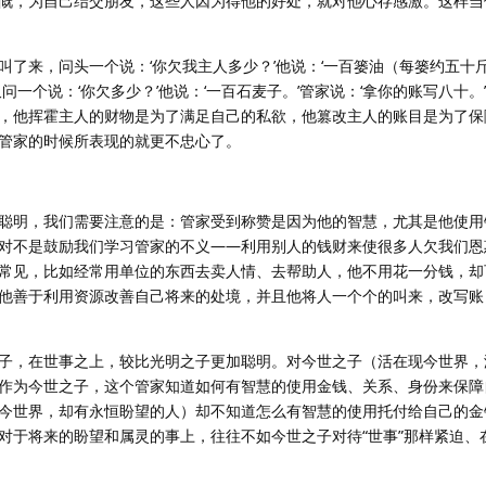
慨，为自己结交朋友，这些人因为得他的好处，就对他心存感激。这样当
了来，问头一个说：‘你欠我主人多少？’他说：‘一百篓油（每篓约五十斤
问一个说：‘你欠多少？’他说：‘一百石麦子。’管家说：‘拿你的账写八十。
，他挥霍主人的财物是为了满足自己的私欲，他篡改主人的账目是为了保
管家的时候所表现的就更不忠心了。
聪明，我们需要注意的是：管家受到称赞是因为他的智慧，尤其是他使用
对不是鼓励我们学习管家的不义——利用别人的钱财来使很多人欠我们恩
常见，比如经常用单位的东西去卖人情、去帮助人，他不用花一分钱，却
他善于利用资源改善自己将来的处境，并且他将人一个个的叫来，改写账
子，在世事之上，较比光明之子更加聪明。对今世之子（活在现今世界，
作为今世之子，这个管家知道如何有智慧的使用金钱、关系、身份来保障
今世界，却有永恒盼望的人）却不知道怎么有智慧的使用托付给自己的金
对于将来的盼望和属灵的事上，往往不如今世之子对待“世事”那样紧迫、