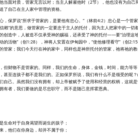
他当面对质，管家无言以对；当主人解雇他时（2节），他也没有为自己
送了自己在主人家中管理的资格。
心，保罗说“所求于管家的，是要他有忠心。”（林前4:2）忠心是一个管
值得信赖”的意思，做管家的一定要忠于主人的托付，因为主人把家中的一切
的创造中，人被造不仅承受神的赐福，还承受了神的托付——要“治理这
的活物”（创1:28），神将人安置在伊甸园中，“使他修理看守”（创2:1
的管家；我们今天行在神的家中，同样也是神所托付的管家，祂将祂的教
，但财物不是管家的。同样，我们的生命，身体，金钱，时间，能力等等
，甚至连孩子都不是我们的。正如保罗所说，我们有什么不是领受的呢？(林
们自己。虽然我们没有拥有，却上帝被赋予了使用和经营的权柄，这就是
拥有者，我们要做的是尽忠职守，而不是随己意挥霍恩典。
是生命对于自身渴望而诞生的孩子；
来，他们在你身边，却并不属于你；