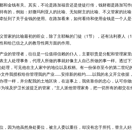
都和金钱有关。其实，不论是路加福音还是使徒行传，钱财都是路加写作
特有的，例如：好撒玛利亚人的比喻、无知财主的比喻、不义管家的比喻
牵扯到了关于金钱的使用。在路加看来，如何看待和使用金钱是一个人是
到，不义管家的比喻最初的听众，除了主耶稣的门徒（1节），还有法利赛人（
性和给已信之人的教导性两方面的作用。
产业的管理者，往往是一位值得信赖的仆人，主要职责是分配和管理家里
表主人处理事务，代理人所做的事就好像主人自己所做的事一样。透过下
目的处理，可见他在主人家中的地位以及权柄。有一份保存至今的第二世纪
份文件我授权给你管理我的产业……安排新的租约……以我的名义开立收据
办理一样，并分配我的土地区块，在这事上，我依靠你的忠心，认可你做
作为埃及护卫长波提乏的管家，“主人派他管理家务，把一切所有的都交在
位，因为他虽然身处要位，被主人委以重任，却没有忠于所托，替主人好