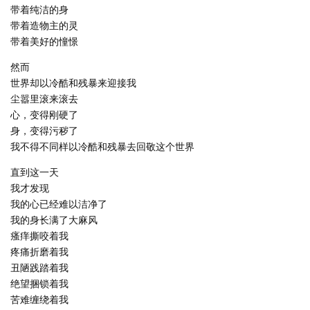
带着纯洁的身
带着造物主的灵
带着美好的憧憬
然而
世界却以冷酷和残暴来迎接我
尘嚣里滚来滚去
心，变得刚硬了
身，变得污秽了
我不得不同样以冷酷和残暴去回敬这个世界
直到这一天
我才发现
我的心已经难以洁净了
我的身长满了大麻风
瘙痒撕咬着我
疼痛折磨着我
丑陋践踏着我
绝望捆锁着我
苦难缠绕着我