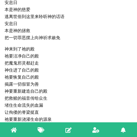
安息日
本是神的慈爱
逃离世俗到这里来聆听神的话语
安息日
本是神的拯救
把一切罪恶摆上向神祈求赦免
神来到了祂的殿
祂要洁净自己的殿
把魔鬼邪灵都赶走
神住进了自己的殿
祂要恢复自己的殿
揭露一切假冒为善
神要重新建造自己的殿
把救赎的福音传给众生
堵住生命流失的血漏
让佝偻的脊梁挺直
祂要重新浇灌生命的源泉
让枯萎的手重新复原