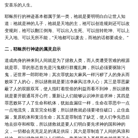
安喜乐的人生。
耶稣所行的神迹基本都属于第一类，祂就是要明明白白让世人知
道：祂就是神的儿子，祂就是天地的主，祂可以创造规则还可以改
变规则，祂可以翻江倒海、可以出入生死、可以扭转乾坤、可以上
天入地、可以无所不能，“天地都可以废去，而祂的话都要成全。”
二，耶稣所行神迹的属灵启示
道成肉身的神来到人间就是为了拯救人类，而人类遭受苦难的根源
就是罪。罪的形态首先是污鬼横行群魔乱舞，所以必须要驱除污
鬼，还世界一郎郎乾坤；其次罪犹如大麻风一样污秽了人的身从而
败坏了人的心，所以拯救就是要洁净麻风洁净人心；其三是罪恶蒙
蔽了人的双眼双耳，使人指盯着世俗的利益而看不到神，所以拯救
就是要开眼通耳开心窍，重新让人们能够认识神并追求神；其四是
罪恶败坏了人了生命和机体，犹如血漏症一样，生命在罪恶中一点
一点地流失，直至完全枯萎，所以拯救就必须要堵住破口，止住血
漏，复原机体和复活生命；其五是罪制造了缺乏，使人们争先恐后
地去掠夺和榨取，所以拯救就是要人们明白要先求神的国和神的
义，一切都会充充足足的满足供应；其六是罪制造了人间的风浪和