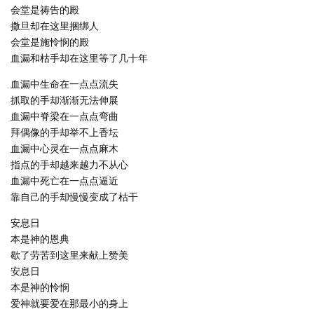
会堂是祷告的殿
撒旦却在这里捆绑人
会堂是施怜悯的殿
血漏和枯手却在这里等了几十年
血漏中生命在一点点流失
抓取的手却渐渐无法伸展
血漏中脊梁在一点点弯曲
拜偶像的手却举不上香坛
血漏中心灵在一点点麻木
指点的手却越来越力不从心
血漏中死亡在一点点逼近
靠自己的手却慢慢变成了枯干
安息日
本是神的恩典
歇了劳苦到这里来献上赞美
安息日
本是神的怜悯
爱神就要爱在那最小的身上