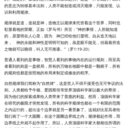
的意志为转移基本法则，人类不能创造或消灭规律，只能发现、认
识和利用规律。
规律就是道，道就是神，造物主以规律来托管着这个世界，同时也
彰显着祂的荣耀。正如《罗马书》所言：“神的事情，人所能知道
的，原显明在人心里，因为 神已经给他们显明。自从造天地以
来， 神的永能和神性是明明可知的，虽是眼不能见，但藉着所造
之物就可以晓得，叫人无可推诿。”（罗1:19-20）
普通人看到的是事物，智慧人看到的事物内在的运行规则，而至高
者看到的则是一盘棋局，所有的万物在祂眼中都是一颗棋子，所有
的规则也都是按照祂的布局来制定或修改的程序。
自然规律我们简称为“自然律”，这是世人不得不接受也无可争议的法
则。人类都给予牛顿、爱因斯坦等世界顶级科学家以极大的尊崇，
因为他们的探索成果给人类带来了普惠的利益。然而，顶级科学家
在研究的极限才突然发现，所有的科学规律也都在一个有限的范围
之内运行的，超出这个边界就是另一番景象了。这就好比至高者给
我们画了一个大圆圈，在这个圆圈边界线之内，规律都起作用，而
边界线之外就不起作用了。所以，人类顶级科学家大都相信所谓的