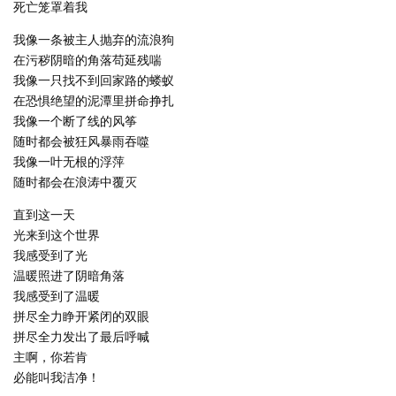
死亡笼罩着我
我像一条被主人抛弃的流浪狗
在污秽阴暗的角落苟延残喘
我像一只找不到回家路的蝼蚁
在恐惧绝望的泥潭里拼命挣扎
我像一个断了线的风筝
随时都会被狂风暴雨吞噬
我像一叶无根的浮萍
随时都会在浪涛中覆灭
直到这一天
光来到这个世界
我感受到了光
温暖照进了阴暗角落
我感受到了温暖
拼尽全力睁开紧闭的双眼
拼尽全力发出了最后呼喊
主啊，你若肯
必能叫我洁净！