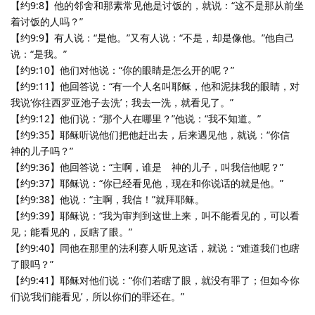
【约9:8】他的邻舍和那素常见他是讨饭的，就说：“这不是那从前坐
着讨饭的人吗？”
【约9:9】有人说：“是他。”又有人说：“不是，却是像他。”他自己
说：“是我。”
【约9:10】他们对他说：“你的眼睛是怎么开的呢？”
【约9:11】他回答说：“有一个人名叫耶稣，他和泥抹我的眼睛，对
我说‘你往西罗亚池子去洗’；我去一洗，就看见了。”
【约9:12】他们说：“那个人在哪里？”他说：“我不知道。”
【约9:35】耶稣听说他们把他赶出去，后来遇见他，就说：“你信
神的儿子吗？”
【约9:36】他回答说：“主啊，谁是 神的儿子，叫我信他呢？”
【约9:37】耶稣说：“你已经看见他，现在和你说话的就是他。”
【约9:38】他说：“主啊，我信！”就拜耶稣。
【约9:39】耶稣说：“我为审判到这世上来，叫不能看见的，可以看
见；能看见的，反瞎了眼。”
【约9:40】同他在那里的法利赛人听见这话，就说：“难道我们也瞎
了眼吗？”
【约9:41】耶稣对他们说：“你们若瞎了眼，就没有罪了；但如今你
们说‘我们能看见’，所以你们的罪还在。”