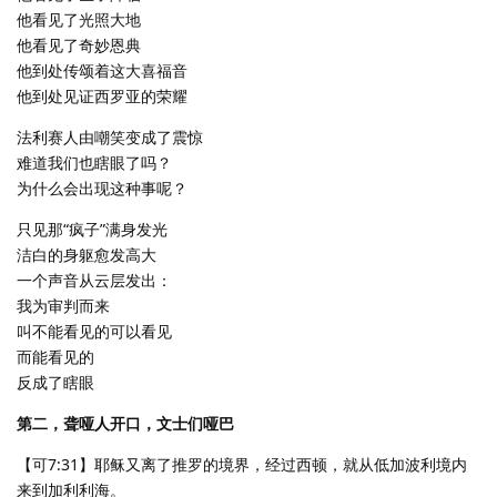
他看见了光照大地
他看见了奇妙恩典
他到处传颂着这大喜福音
他到处见证西罗亚的荣耀
法利赛人由嘲笑变成了震惊
难道我们也瞎眼了吗？
为什么会出现这种事呢？
只见那“疯子”满身发光
洁白的身躯愈发高大
一个声音从云层发出：
我为审判而来
叫不能看见的可以看见
而能看见的
反成了瞎眼
第二，聋哑人开口，文士们哑巴
【可7:31】耶稣又离了推罗的境界，经过西顿，就从低加波利境内
来到加利利海。