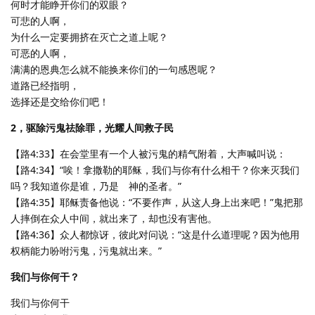
何时才能睁开你们的双眼？
可悲的人啊，
为什么一定要拥挤在灭亡之道上呢？
可恶的人啊，
满满的恩典怎么就不能换来你们的一句感恩呢？
道路已经指明，
选择还是交给你们吧！
2，驱除污鬼祛除罪，光耀人间救子民
【路4:33】在会堂里有一个人被污鬼的精气附着，大声喊叫说：
【路4:34】“唉！拿撒勒的耶稣，我们与你有什么相干？你来灭我们
吗？我知道你是谁，乃是 神的圣者。”
【路4:35】耶稣责备他说：“不要作声，从这人身上出来吧！”鬼把那
人摔倒在众人中间，就出来了，却也没有害他。
【路4:36】众人都惊讶，彼此对问说：“这是什么道理呢？因为他用
权柄能力吩咐污鬼，污鬼就出来。”
我们与你何干？
我们与你何干