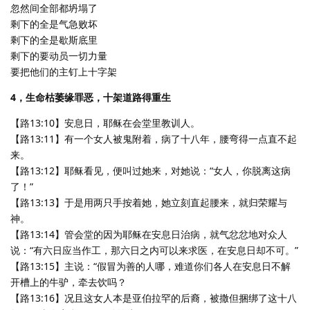
忽然间全部都坍塌了
剩下的全是气急败坏
剩下的全是歇斯底里
剩下的要动员一切力量
要把他们的主钉上十字架
4，生命枯萎缘罪恶，十架道路得重生
【路13:10】安息日，耶稣在会堂里教训人。
【路13:11】有一个女人被鬼附着，病了十八年，腰弯得一点直不起
来。
【路13:12】耶稣看见，便叫过她来，对她说：“女人，你脱离这病
了！”
【路13:13】于是用两只手按着她，她立刻直起腰来，就归荣耀与
神。
【路13:14】管会堂的因为耶稣在安息日治病，就气忿忿地对众人
说：“有六日应当作工，那六日之内可以来求医，在安息日却不可。”
【路13:15】主说：“假冒为善的人哪，难道你们各人在安息日不解
开槽上的牛驴，牵去饮吗？
【路13:16】况且这女人本是亚伯拉罕的后裔，被撒但捆绑了这十八