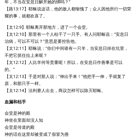
年，不当在安息日解开她的绑吗？”
【路13:17】耶稣说这话，他的敌人都惭愧了；众人因他所行一切荣
耀的事，就都欢喜了。
【太12:9】耶稣离开那地方，进了一个会堂。
【太12:10】那里有一个人枯干了一只手。有人问耶稣说：“安息日
治病，可以不可以？”意思是要控告他。
【太12:11】耶稣说：“你们中间谁有一只羊，当安息日掉在坑里，
不把它抓住拉上来呢？
【太12:12】人比羊何等贵重呢！所以，在安息日作善事是可以
的。”
【太12:13】于是对那人说：“伸出手来！”他把手一伸，手就复了
原，和那只手一样。
【太12:14】法利赛人出去，商议怎样可以除灭耶稣。
血漏和枯手
会堂是神的殿
神坐在里面却没人知
会堂是传道的殿
神的话在这里却被变成了假冒为善