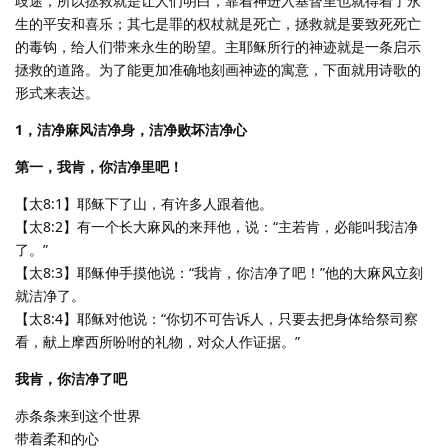
歧途，所以拯救就是让人们明白，靠着神进入基督里也就得着了永
生的平安和喜乐；其七是罪的权杖就是死亡，拯救就是要致死死亡
的毒钩，给人们带来永生的盼望。主耶稣所行的神迹就是一条启示
拯救的道路。为了能更加准确地刻画神迹的寓意，下面就用诗歌的
形式来表达。
1，洁净麻风洁净身，洁净败坏洁净心
第一，我肯，你洁净里吧！
【太8:1】耶稣下了山，有许多人跟着他。
【太8:2】有一个长大麻风的来拜他，说：“主若肯，必能叫我洁净
了。”
【太8:3】耶稣伸手摸他说：“我肯，你洁净了吧！”他的大麻风立刻
就洁净了。
【太8:4】耶稣对他说：“你切不可告诉人，只要去把身体给祭司察
看，献上摩西所吩咐的礼物，对众人作证据。”
我肯，你洁净了吧
赤条条来到这个世界
带着柔和的心