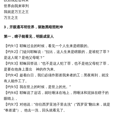
世界由我来审判
我就是万王之王
万主之主
3，开眼通耳明世界，驱散黑暗照乾坤
第一，瞎子能看见，明眼成盲人
【约9:1】耶稣过去的时候，看见一个人生来是瞎眼的。
【约9:2】门徒问耶稣说：“拉比，这人生来是瞎眼的，是谁犯了罪？
是这人呢？是他父母呢？”
【约9:3】耶稣回答说：“也不是这人犯了罪，也不是他父母犯了罪，
是要在他身上显出 神的作为来。
【约9:4】趁着白日，我们必须作那差我来者的工；黑夜将到，就没
有人能作工了。
【约9:5】我在世上的时候，是世上的光。”
【约9:6】耶稣说了这话，就吐唾沫在地上，用唾沫和泥抹在瞎子的
眼睛上，
【约9:7】对他说：“你往西罗亚池子里去洗”（“西罗亚”翻出来，就是
“奉差遣”）。他去一洗，回头就看见了。