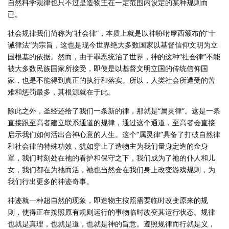
自然科学规律也只不过是造物主在一定范围内设定的某种规则而
已。
社会规律我们简称为“社会律”，本质上就是以神吩咐摩西颁布的“十
诫律法”为宗旨，这也是现今世界绝大多数国家以基督信仰文明为立
国根基的依据。然而，由于罪恶统治了世界，神的这种“社会律”不能
被大多数民族国家所接受，即便是以基督文明立国的传统信仰国
家，也是不能得到真正的执行和落实。所以，人类社会所遭受的苦
难和惩罚最多，其根源就在于此。
除此之外，圣经还给了我们一条新的律，那就是“属灵律”。这是一条
直接跟至高者建立联系通道的规律，通过这个通道，至高者会直接
启示我们如何活出合神心意的人生。这个“属灵律”具备了打破自然律
和社会律的特殊功效，犹如穿上了造物主为我们量身定造的金身
罩，我们时刻处在祂的看护和保守之下，我们成为了祂的仆人和儿
女，我们都在为祂而活，祂也当然会在我们身上改变游戏规则，为
我们行出更多的神迹奇事。
神迹就一种超自然的现象，即造物主按照需要临时改变原来的规
则，使得正在按照原有规则运行的事物临时改变其运行状态。规律
也就是真理，也就是道，也就是神的旨意。遵照规律而行就是义，