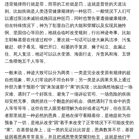
违背规律而行就是罪，而罪的工价就是罚，这就是普世的天道法
则。比如疾病是人类违背健康规律的一种惩罚，一般情况下人们可
以通过医治来减轻或挽回这种惩罚，同时也警告要遵循健康规律。
但在特殊情况下，神为了彰显自己的大能和荣耀以及实现其施怜
悯、坚固信心等目的，祂就会临时改变规则，行出神迹奇事。比如
主耶稣基督在传道过程中，屡次就一句话可以使大麻风洁净、污鬼
被赶、瞎子看见、哑巴开口、枯萎的手复原、瘫子站立、血漏止
住、死人复活，祂还可以以水变酒、海面行走、斥责风和海、五饼
二鱼喂饱五千人等等。
一般来说，神迹大致可以分为两类：一类是完全改变原有规律的超
自然现象，即人们常说的不符合科学；另一类是从因果关系上通过
外部力量干预那个“因”来加速那个“果”的实现；比如偶然地躲过一场
灾难、遇到了一个好医生、避免了一场诉讼官司、一场危险的疾病
却安然无事、偶然抓住一个翻盘的好机会、偶然遇到了生命中的贵
人等等等等，这些在世人眼里都理解为命好或者运气好，但在至高
者那里就是一种必然的恩典，是祂在保守看顾着你，是祂提前为你
预备了一切，是祂从改变“因”着手来改变了正常情况下不可能改变的
“果”。在基督徒身上，这一类的见证比比皆是，恩典数算不尽，基督
徒因着恩典常常喜乐，并且把感恩赞美荣耀归给主，这就是他们平