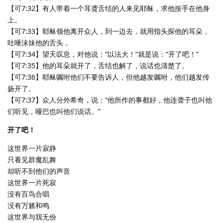
【可7:32】有人带着一个耳聋舌结的人来见耶稣，求他按手在他身
上。
【可7:33】耶稣领他离开众人，到一边去，就用指头探他的耳朵，
吐唾沫抹他的舌头，
【可7:34】望天叹息，对他说：“以法大！”就是说：“开了吧！”
【可7:35】他的耳朵就开了，舌结也解了，说话也清楚了。
【可7:36】耶稣嘱咐他们不要告诉人，但他越发嘱咐，他们越发传
扬开了。
【可7:37】众人分外希奇，说：“他所作的事都好，他连聋子也叫他
们听见，哑巴也叫他们说话。”
开了吧！
这世界一片寂静
只看见群魔乱舞
却听不到他们的声音
这世界一片死寂
没有百鸟合唱
没有万籁和鸣
这世界与我无份