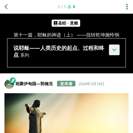
1
/
1
条
圣经 · 灵粮
第十一篇，耶稣的神迹（上） ——扭转乾坤施怜悯
说耶稣——人类历史的起点、过程和终
点
系列
相聚伊甸园—郭楠克
2024年3月16日