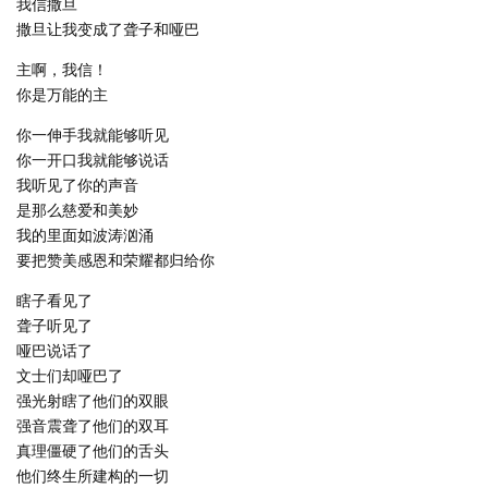
我信撒旦
撒旦让我变成了聋子和哑巴
主啊，我信！
你是万能的主
你一伸手我就能够听见
你一开口我就能够说话
我听见了你的声音
是那么慈爱和美妙
我的里面如波涛汹涌
要把赞美感恩和荣耀都归给你
瞎子看见了
聋子听见了
哑巴说话了
文士们却哑巴了
强光射瞎了他们的双眼
强音震聋了他们的双耳
真理僵硬了他们的舌头
他们终生所建构的一切