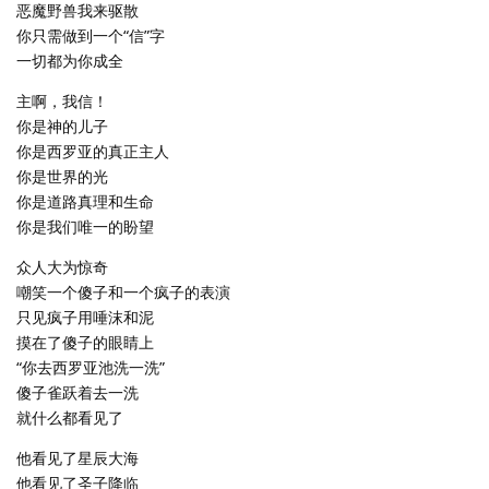
恶魔野兽我来驱散
你只需做到一个“信”字
一切都为你成全
主啊，我信！
你是神的儿子
你是西罗亚的真正主人
你是世界的光
你是道路真理和生命
你是我们唯一的盼望
众人大为惊奇
嘲笑一个傻子和一个疯子的表演
只见疯子用唾沫和泥
摸在了傻子的眼睛上
“你去西罗亚池洗一洗”
傻子雀跃着去一洗
就什么都看见了
他看见了星辰大海
他看见了圣子降临