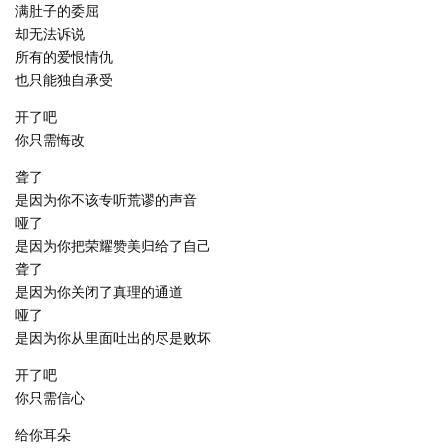
满肚子的委屈
却无法诉说
所有的爱恨情仇
也只能独自承受
开了吧
你只需悔改
聋了
是因为你不该专听荒谬的声音
哑了
是因为你把荣耀赞美归给了自己
聋了
是因为你关闭了真理的通道
哑了
是因为你从里面吐出的尽是败坏
开了吧
你只需信心
给你耳朵