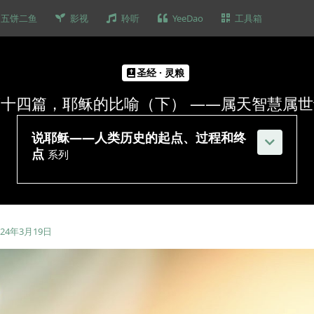
五饼二鱼
影视
聆听
YeeDao
工具箱
圣经 · 灵粮
第十四篇，耶稣的比喻（下） ——属天智慧属世
说耶稣——人类历史的起点、过程和终
点
系列
024年3月19日