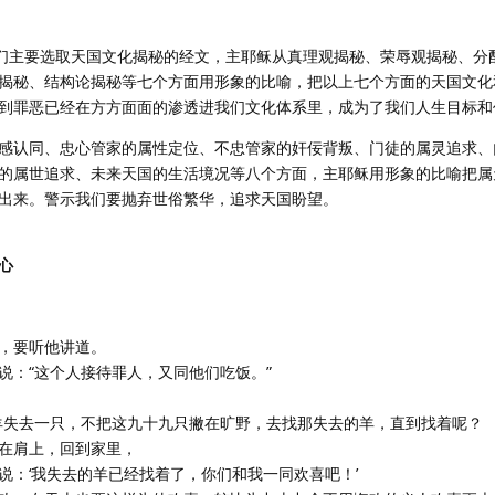
我们主要选取天国文化揭秘的经文，主耶稣从真理观揭秘、荣辱观揭秘、分
揭秘、结构论揭秘等七个方面用形象的比喻，把以上七个方面的天国文化
到罪恶已经在方方面面的渗透进我们文化体系里，成为了我们人生目标和
感认同、忠心管家的属性定位、不忠管家的奸佞背叛、门徒的属灵追求、
的属世追求、未来天国的生活境况等八个方面，主耶稣用形象的比喻把属
出来。警示我们要抛弃世俗繁华，追求天国盼望。
心
稣，要听他讲道。
论说：“这个人接待罪人，又同他们吃饭。”
只羊失去一只，不把这九十九只撇在旷野，去找那失去的羊，直到找着呢？
扛在肩上，回到家里，
们说：‘我失去的羊已经找着了，你们和我一同欢喜吧！’