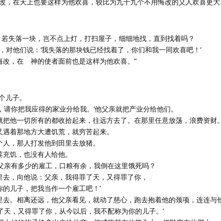
悔改，在天上也要这样为他欢喜，较比为九十九个不用悔改的义人欢喜更大
钱，若失落一块，岂不点上灯，打扫屋子，细细地找，直到找着吗？
来，对他们说：‘我失落的那块钱已经找着了，你们和我一同欢喜吧！’
人悔改，在 神的使者面前也是这样为他欢喜。”
两个儿子。
父亲，请你把我应得的家业分给我。’他父亲就把产业分给他们。
儿子就把他一切所有的都收拾起来，往远方去了。在那里任意放荡，浪费资财
，又遇着那地方大遭饥荒，就穷苦起来。
一个人，那人打发他到田里去放猪。
豆荚充饥，也没有人给他。
‘我父亲有多少的雇工，口粮有余，我倒在这里饿死吗？
那里去，向他说：父亲，我得罪了天，又得罪了你，
为你的儿子，把我当作一个雇工吧！’
亲那里去。相离还远，他父亲看见，就动了慈心，跑去抱着他的颈项，连连与
得罪了天，又得罪了你，从今以后，我不配称为你的儿子。’