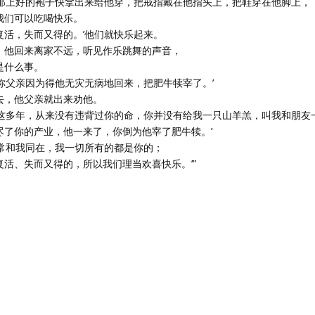
‘把那上好的袍子快拿出来给他穿，把戒指戴在他指头上，把鞋穿在他脚上，
，我们可以吃喝快乐。
而复活，失而又得的。’他们就快乐起来。
里。他回来离家不远，听见作乐跳舞的声音，
是什么事。
了，你父亲因为得他无灾无病地回来，把肥牛犊宰了。’
进去，他父亲就出来劝他。
侍你这多年，从来没有违背过你的命，你并没有给我一只山羊羔，叫我和朋友
吞尽了你的产业，他一来了，你倒为他宰了肥牛犊。’
，你常和我同在，我一切所有的都是你的；
而复活、失而又得的，所以我们理当欢喜快乐。’”