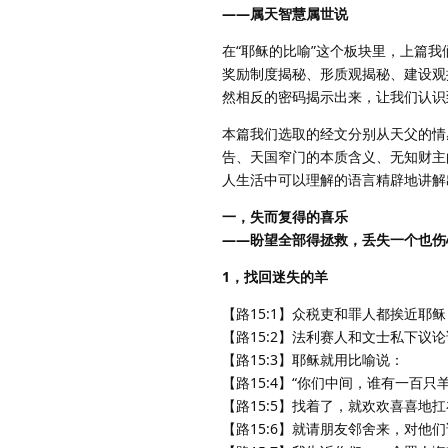
——属天智慧属世说
在“耶稣的比喻”这个板块里，上篇
奖励制度揭秘、形质观揭秘、建设观
然相反的密码揭示出来，让我们认识
本篇我们选取的经文分别从天父的情
告、天国窄门的本质含义、无知财主
人生活中可以理解的语言精辟地讲解
一，失而复得的喜乐
——盼望全部得拯救，丢失一个也伤
1，找回迷失的羊
【路15:1】众税吏和罪人都挨近耶
【路15:2】法利赛人和文士私下议
【路15:3】耶稣就用比喻说：
【路15:4】“你们中间，谁有一百
【路15:5】找着了，就欢欢喜喜地
【路15:6】就请朋友邻舍来，对他