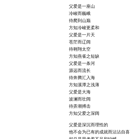
父爱是一座山
冷峻而巍峨
待爬到山巅
方知冷峻更柔和
父爱是一片天
苍茫而辽阔
待翱翔太空
方知燕雀之短缺
父爱是一条河
源远而流长
待奔腾汇入海
方知溪潭之浅薄
父爱是大海
波澜而壮阔
待弄潮搏击
方知父爱之深阔
父爱是深沉而理性的
他不会为已有的成就而沾沾自喜
却总是思考着不足和缺憾