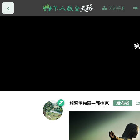
天路手册
相聚伊甸园—郭楠克
2