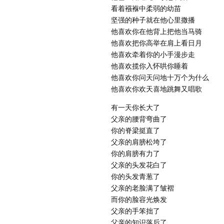
看着襁褓中柔弱的幼苗
坚强的种子就在他心里撒播
他喜欢你在他背上把他当马骑
他喜欢把你高举在肩上看日月
他喜欢牵着你的小手漫步走
他喜欢揽你入怀哄你睡着
他喜欢你问天问地十万个为什么
他喜欢你欢天喜地跳舞又唱歌
有一天你长大了
父亲的腰背弯曲了
你的脊梁挺直了
父亲的肩膀松垮了
你的肩膀有力了
父亲的头发花白了
你的头发青葱了
父亲的老脸满了皱褶
而你的脸容光焕发
父亲的手笨拙了
父亲的知识落后了