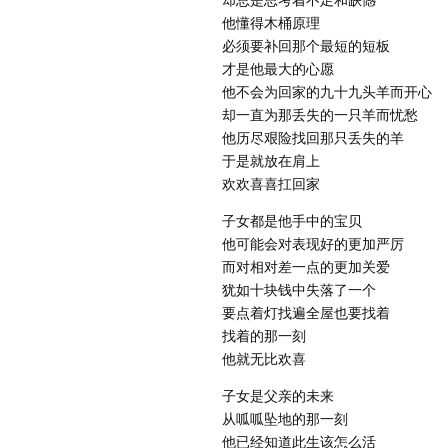
他懂得木桶原理
必须要补回那个最短的短板
才是他最大的心愿
他不会为回家的九十九头羊而开心
却一直为那丢失的一只羊而忧愁
他历尽艰险找回那只丢失的羊
于是就放在肩上
欢欢喜喜扛回家
子女都是他手中的宝贝
他可能会对表现好的更加严厉
而对相对差一点的更加关爱
犹如十块钱中失落了一个
要点着灯找遍全屋也要找着
找着的那一刻
他就无比欢喜
子女是父亲的未来
从呱呱坠地的那一刻
他已经知道此生该怎么活