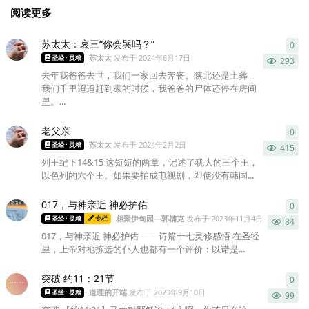
阅读更多
苏太太：哀三“你会哭吗？”
0
0
条
苏太太
发布于
2024年6月17日
圣经 · 灵粮
293
去年我爸爸去世，我们一家回去奔丧。陕北还是土葬，
我们千里迢迢赶到家的时候，我爸爸的尸体还停在房间
里。...
老父亲
0
0
条
苏太太
发布于
2024年2月2日
圣经 · 灵粮
415
列王纪下14&15 这短短的两章，记述了犹大的三个王，
以色列的六个王。如果要拍成电视剧，即使没有韩国...
017，与神亲近 神必护佑
0
0
条
相聚伊甸园—郭楠克
发布于
2023年11月4日
圣经 · 灵粮
专栏
84
017，与神亲近 神必护佑 ——诗篇十七灵修感悟 在圣经
里，上帝对祂拣选的仆人也都有一个评价：以诺是...
突破 约11：21节
0
0
条
道理的开端
发布于
2023年9月10日
圣经 · 灵粮
99