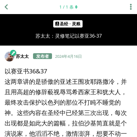
1
/
1
条
圣经 · 灵粮
苏太太：灵修笔记以赛亚36-37
苏太太
2024年4月16日
以赛亚书36&37
这两章讲的是骄傲的亚述王围攻耶路撒冷，并
且用高超的修辞藐视辱骂希西家王和犹大人，
最终攻击保护以色列的那位不打盹不睡觉的
神。这些内容在圣经中已经第三次出现，每次
出现都是如此大的篇幅，拉伯沙基简直就是个
演说家，他滔滔不绝，激情澎湃，想要不动一