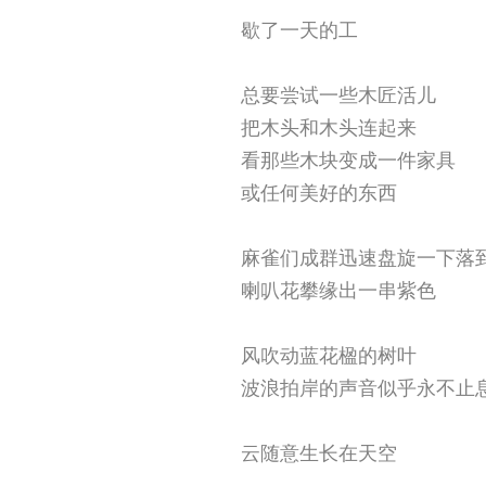
歇了一天的工
总要尝试一些木匠活儿
把木头和木头连起来
看那些木块变成一件家具
或任何美好的东西
麻雀们成群迅速盘旋一下落
喇叭花攀缘出一串紫色
风吹动蓝花楹的树叶
波浪拍岸的声音似乎永不止
云随意生长在天空