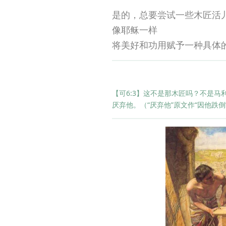
是的，总要尝试一些木匠活
像耶稣一样
将美好和功用赋予一种具体
【可6:3】这不是那木匠吗？不是
厌弃他。（“厌弃他”原文作“因他跌倒