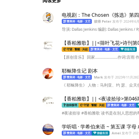
阅读更多
电视剧：The Chosen《拣选》第
彼得 Peter
发布于
2024年6
赞美诗 · 电影 · 文艺
导演: Dallas Jenkins 编剧: Dallas Jenkins / R
【香柏雅歌】||<筛叶飞花>诗刊第0
守望 · 警醒 · 兴起
赞美诗 · 电影 · 文艺
信徒生活
【原创音乐】 回家………………….作词:言雨 作
耶稣降生记 剧本
Mark
发布于
2023年11月28
赞美诗 · 电影 · 文艺
《 耶稣降生》 人物：马利亚、约 瑟、众天使
【香柏雅歌】|| <夜读拾珍>第0
信仰探寻
守望 · 警醒 · 兴起
赞美诗 · 电影 · 文艺
#夜读拾珍 #香柏雅歌 读书是在别人思想的帮
学听唱 
Amei
发布于
20
赞美诗 · 电影 · 文艺
信徒生活