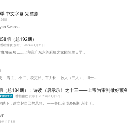
四季 中文字幕 完整剧
月26日
yan Swans...
58期（总192期）
香柏雅歌
发布于
2024年1月31日
曲:郭荣顺 ……….演唱:广东东莞彩虹之家团契主日学...
日
、 店 主、小 二、税吏长、百夫长、 牧人（三人）、博士...
46期（总184期）：诗读《启示录》之十三——上帝为审判做好预
香柏雅歌
发布于
2023年11月17日
信徒生活
助下，建立起自己的思想。 ——鲁巴金 第046期 诗读《...
· 学希伯来语 ~ 第五课 字母 הא
21年11月8日