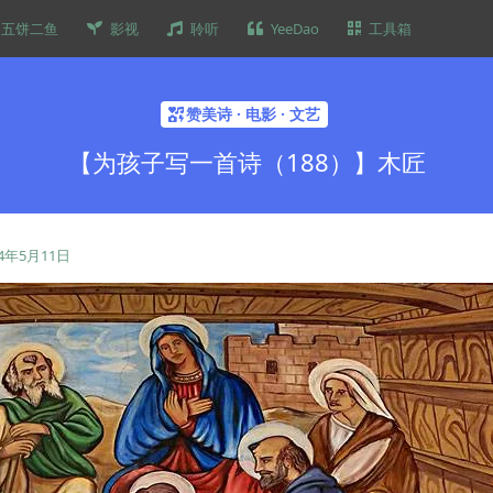
五饼二鱼
影视
聆听
YeeDao
工具箱
赞美诗 · 电影 · 文艺
【为孩子写一首诗（188）】木匠
24年5月11日