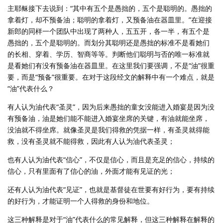
主耶稣接下去说到：“其中有五个是愚拙的，五个是聪明的。愚拙的
拿着灯，却不预备油；聪明的拿着灯，又预备油在器皿里。”在迎接
新郎的同样一个团队中出现了两种人，五五开，各一半，有五个是
愚拙的，五个是聪明的。而划分其聪明还是愚拙的标准不是看她们
的长相、穿着、学历、智商等等。判断他们聪明与否的唯一标准就
是看她们有没有预备油在器皿里。在这里我们要强调，不是“油”很重
要，而是“预备”很重要。在对于这段经文的解释中有一个难点，就是
“油”代表什么？
有人认为油代表“圣灵”，因为后来愚拙的童女没能进入婚宴是因为没
有预备油，油是她们能不能进入婚宴坐席的关键，有油就能坐席，
没油就不得坐席。就像圣灵是我们得救的凭据一样，有圣灵就得能
救，没有圣灵就不能得救，因此有人认为油代表圣灵；
也有人认为油代表“信心”，不仅是信心，而且是充足的信心，持续的
信心，只有里面有了信心的油，外面才能有见证的光；
还有人认为油代表“见证”，也就是基督徒在世要有好行为，要有持续
的好行为，才能证明一个人得救的身份和地位。
这三种解释是对于“油”代表什么的常见解释，但这三种解释在解释的