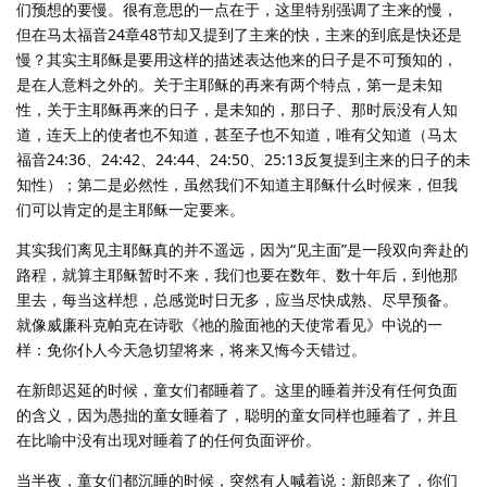
们预想的要慢。很有意思的一点在于，这里特别强调了主来的慢，
但在马太福音24章48节却又提到了主来的快，主来的到底是快还是
慢？其实主耶稣是要用这样的描述表达他来的日子是不可预知的，
是在人意料之外的。关于主耶稣的再来有两个特点，第一是未知
性，关于主耶稣再来的日子，是未知的，那日子、那时辰没有人知
道，连天上的使者也不知道，甚至子也不知道，唯有父知道（马太
福音24:36、24:42、24:44、24:50、25:13反复提到主来的日子的未
知性）；第二是必然性，虽然我们不知道主耶稣什么时候来，但我
们可以肯定的是主耶稣一定要来。
其实我们离见主耶稣真的并不遥远，因为“见主面”是一段双向奔赴的
路程，就算主耶稣暂时不来，我们也要在数年、数十年后，到他那
里去，每当这样想，总感觉时日无多，应当尽快成熟、尽早预备。
就像威廉科克帕克在诗歌《祂的脸面祂的天使常看见》中说的一
样：免你仆人今天急切望将来，将来又悔今天错过。
在新郎迟延的时候，童女们都睡着了。这里的睡着并没有任何负面
的含义，因为愚拙的童女睡着了，聪明的童女同样也睡着了，并且
在比喻中没有出现对睡着了的任何负面评价。
当半夜，童女们都沉睡的时候，突然有人喊着说：新郎来了，你们