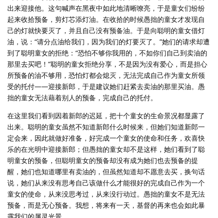
出来迎接他。这句喊声在黑夜中如此地清晰嘹亮，于是童女们纷纷
起来收拾预备，剪灯芯添灯油。在收拾的时候愚拙的童女才发现自
己的灯就快要灭了，并且自己没有预备油。于是向聪明的童女借灯
油，说：“请分点油给我们，因为我们的灯要灭了。”她们的请求却遭
到了聪明童女的拒绝：“恐怕不够你我用的，不如你们自己到卖油的
那里去买吧！”聪明的童女拒绝分享，不是因为没有爱心，而是担心
所预备的油不够用，恐怕灯都会熄灭，无法完成自己作为童女所领
受的托付——迎接新郎，于是建议她们赶紧去卖油的那里买油。愚
拙的童女无法藉着别人的预备，完成自己的托付。
在这里我们看到因着新郎的迟延，把十个童女的生命景况都显露了
出来。聪明的童女虽然不知道新郎什么时候来，但她们知道新郎一
定会来，因此就做好准备，好完成一个童女的使命和任务，欢喜快
乐的在光明中迎接新郎；但愚拙的童女却不是这样，她们看到了聪
明童女的预备，但聪明童女的预备却没有成为她们也去预备的提
醒，她们也知道哪里有卖油的，但虽然知道却不愿意去买，换句话
说，她们从来没有思考自己该做什么才能很好的完成自己作为一个
童女的使命，从来没思考过，从来没行动过。愚拙的童女不是无法
预备，而是无心预备。我想，将来有一天，基督的再来也会如此暴
露我们的属灵光景。