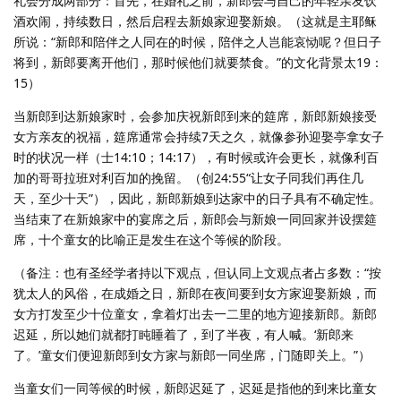
礼会分成两部分：首先，在婚礼之前，新郎会与自己的年轻亲友饮
酒欢闹，持续数日，然后启程去新娘家迎娶新娘。（这就是主耶稣
所说：“新郎和陪伴之人同在的时候，陪伴之人岂能哀恸呢？但日子
将到，新郎要离开他们，那时候他们就要禁食。”的文化背景太19：
15）
当新郎到达新娘家时，会参加庆祝新郎到来的筵席，新郎新娘接受
女方亲友的祝福，筵席通常会持续7天之久，就像参孙迎娶亭拿女子
时的状况一样（士14:10；14:17），有时候或许会更长，就像利百
加的哥哥拉班对利百加的挽留。（创24:55“让女子同我们再住几
天，至少十天”），因此，新郎新娘到达家中的日子具有不确定性。
当结束了在新娘家中的宴席之后，新郎会与新娘一同回家并设摆筵
席，十个童女的比喻正是发生在这个等候的阶段。
（备注：也有圣经学者持以下观点，但认同上文观点者占多数：“按
犹太人的风俗，在成婚之日，新郎在夜间要到女方家迎娶新娘，而
女方打发至少十位童女，拿着灯出去一二里的地方迎接新郎。新郎
迟延，所以她们就都打盹睡着了，到了半夜，有人喊。‘新郎来
了。’童女们便迎新郎到女方家与新郎一同坐席，门随即关上。”）
当童女们一同等候的时候，新郎迟延了，迟延是指他的到来比童女