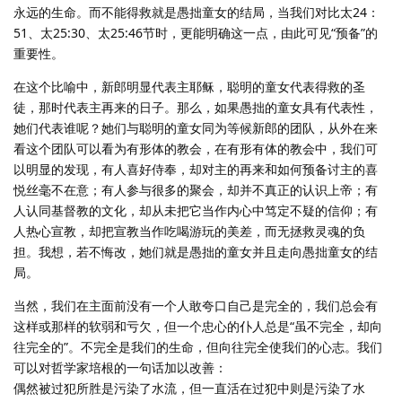
永远的生命。而不能得救就是愚拙童女的结局，当我们对比太24：
51、太25:30、太25:46节时，更能明确这一点，由此可见“预备”的
重要性。
在这个比喻中，新郎明显代表主耶稣，聪明的童女代表得救的圣
徒，那时代表主再来的日子。那么，如果愚拙的童女具有代表性，
她们代表谁呢？她们与聪明的童女同为等候新郎的团队，从外在来
看这个团队可以看为有形体的教会，在有形有体的教会中，我们可
以明显的发现，有人喜好侍奉，却对主的再来和如何预备讨主的喜
悦丝毫不在意；有人参与很多的聚会，却并不真正的认识上帝；有
人认同基督教的文化，却从未把它当作内心中笃定不疑的信仰；有
人热心宣教，却把宣教当作吃喝游玩的美差，而无拯救灵魂的负
担。我想，若不悔改，她们就是愚拙的童女并且走向愚拙童女的结
局。
当然，我们在主面前没有一个人敢夸口自己是完全的，我们总会有
这样或那样的软弱和亏欠，但一个忠心的仆人总是“虽不完全，却向
往完全的”。不完全是我们的生命，但向往完全使我们的心志。我们
可以对哲学家培根的一句话加以改善：
偶然被过犯所胜是污染了水流，但一直活在过犯中则是污染了水