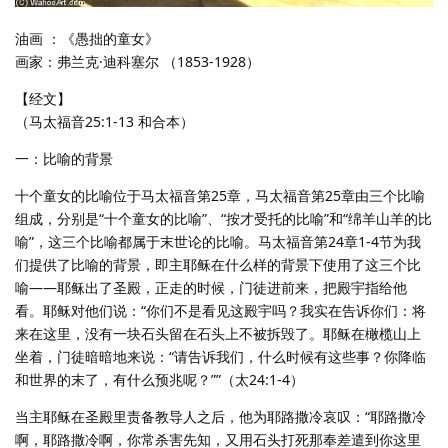
油画 ：《愚拙的童女》
画家：弗兰克·迪科塞尔 （1853-1928）
【经文】
（马太福音25:1-13 和合本）
一：比喻的背景
十个童女的比喻位于马太福音第25章，马太福音第25章由三个比喻
组成，分别是“十个童女的比喻”、“按才受托的比喻”和“绵羊山羊的比
喻”，这三个比喻都属于末世论的比喻。马太福音第24章1-4节为我
们提供了比喻的背景，即主耶稣在什么样的背景下使用了这三个比
喻——耶稣出了圣殿，正走的时候，门徒进前来，把殿宇指给他
看。耶稣对他们说：“你们不是看见这殿宇吗？我实在告诉你们：将
来在这里，没有一块石头留在石头上不被拆毁了。耶稣在橄榄山上
坐着，门徒暗暗地来说：“请告诉我们，什么时候有这些事？你降临
和世界的末了，有什么预兆呢？””（太24:1-4）
当主耶稣在圣殿里责备教导人之后，他为耶路撒冷哀叹：“耶路撒冷
啊，耶路撒冷啊，你常杀害先知，又用石头打死那奉差遣到你这里