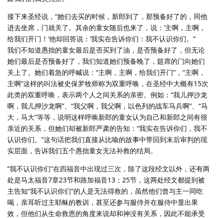
接下来圣经说，“她们去买的时候，新郎到了，那预备好了的，同他
进去坐席，门就关了。其余的童女随后也来了，说：‘主啊，主啊，
给我们开门！’他却回答说：‘我实在告诉你们：我不认识你们。”
我们不知道愚拙的童女最后是否买到了油，是否预备好了，但无论
她们最后是否预备好了，我们知道她们预备晚了，筵席的门向她们
关上了。她们着急的呼喊说：“主啊，主啊，给我们开门”，“主啊，
主啊”这样的叫法被史保罗牧师称为双重呼唤，在圣经中大概有15次
此类的双重呼唤，表示两个人之间关系的亲密。例如：“我儿押沙龙
啊，我儿押沙龙啊”、“我父啊，我父啊，以色列的战车马兵啊”、“马
大，马大”等等，说明这样呼唤新郎的童女认为自己和新郎之间有很
亲近的关系，但她们却被新郎严肃的告知：“我实在告诉你们，我不
认识你们。”这句话把我们直接从比喻的故事中带回到末后审判的现
实层面，告诉我们五个愚拙童女无法补救的结局。
“我不认识你们”在四福音中出现过三次，除了这段经文以外，还有两
处是马太福音7章23节和路加福音13；25节，这两处经文都提到被
主告知“我不认识你们”的人是无法得救的，虽然他们曾与主一同吃
喝，亲耳听过主耶稣的教训，甚至还参与服侍并在服侍中显出果
效，但他们从生命救恩的角度来说却和神没有关系，因此不能承受