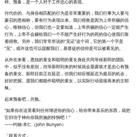
样。预备，是一个人对于工作忠心的表现。
付代价的、与身份相匹配的行为是非常重要的，我们行事为人要与
蒙召的恩相称，要有行为表现出来。我们得救是因为上帝所赐的信
心，唯独信心，但我们也一定要知道，上帝所赐的信心一定能产生
行为，上帝不会赐给我们一个不能产生好行为的死的信心使我们靠
着得救。另外，我们常常所说的“见证”这个词，它的第一个字是
“见”，或许这也可以提醒我们，基督徒的信仰是可以被看见的。
从外在来看，愚拙的童女和聪明的童女身处共同等候新郎的团队
中，似乎没有差别，但等新郎到来的时候就会显露谁才是忠心有预
备的童女。新郎目前正在延迟，但我们却应视延迟为最后的机会，
好好把握。愿我们都能作聪明的童女，以实际行动迎接再来的主耶
稣。
起来预备吧，共勉。
“如果你在这里看到任何增进你的信心，给你带来喜乐的东西，就把
它归功于神向你我所施的怜悯吧！”
——约翰·本仁（John Bunyan）
「联系方式」