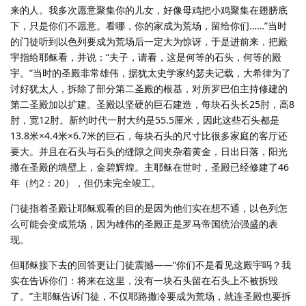
来的人。我多次愿意聚集你的儿女，好像母鸡把小鸡聚集在翅膀底
下，只是你们不愿意。看哪，你的家成为荒场，留给你们……”当时
的门徒听到以色列要成为荒场后一定大为惊讶，于是进前来，把殿
宇指给耶稣看，并说：“夫子，请看，这是何等的石头，何等的殿
宇。”当时的圣殿非常雄伟，据犹太史学家约瑟夫记载，大希律为了
讨好犹太人，拆除了部分第二圣殿的根基，对所罗巴伯主持修建的
第二圣殿加以扩建。圣殿以坚硬的巨石建造，每块石头长25肘，高8
肘，宽12肘。新约时代一肘大约是55.5厘米，因此这些石头都是
13.8米×4.4米×6.7米的巨石，每块石头的尺寸比很多家庭的客厅还
要大。并且在石头与石头的缝隙之间夹杂着黄金，日出日落，阳光
撒在圣殿的墙壁上，金碧辉煌。主耶稣在世时，圣殿已经修建了46
年（约2：20），但仍未完全竣工。
门徒指着圣殿让耶稣观看的目的是因为他们实在想不通，以色列怎
么可能会变成荒场，因为雄伟的圣殿正是罗马帝国统治强盛的表
现。
但耶稣接下去的回答更让门徒震撼——“你们不是看见这殿宇吗？我
实在告诉你们：将来在这里，没有一块石头留在石头上不被拆毁
了。”主耶稣告诉门徒，不仅耶路撒冷要成为荒场，就连圣殿也要拆