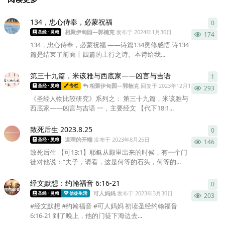
134，忠心侍奉，必蒙祝福
0
0
条
相聚伊甸园—郭楠克
发布于
2024年1月30日
圣经 · 灵粮
174
134，忠心侍奉，必蒙祝福 ——诗篇134灵修感悟 诗134
篇是结束了前面十四篇的上行之诗。本诗给我...
第三十九篇，米该雅与西底家——凶言与吉语
1
1
条
相聚伊甸园—郭楠克
回复于
2023年12月13日
圣经 · 灵粮
专栏
293
《圣经人物比较研究》系列之： 第三十九篇，米该雅与
西底家——凶言与吉语 一，主要经文 【代下18:1...
致死后生 2023.8.25
0
0
条
道理的开端
发布于
2023年8月25日
圣经 · 灵粮
146
致死后生 【可13:1】耶稣从殿里出来的时候，有一个门
徒对他说：“夫子，请看，这是何等的石头，何等的...
经文默想：约翰福音 6:16‭-‬21
0
0
条
可人妈妈
发布于
2023年3月30日
圣经 · 灵粮
信徒生活
203
#经文默想 #约翰福音 #可人妈妈 初读圣经约翰福音
6:16‭-‬21 到了晚上，他的门徒下海边去...