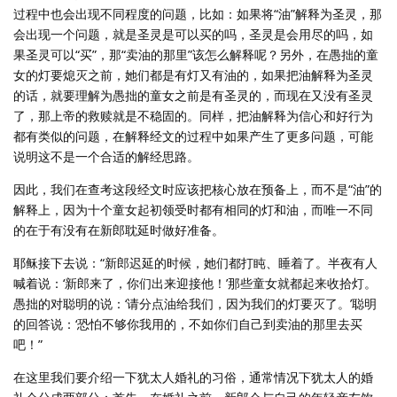
过程中也会出现不同程度的问题，比如：如果将“油”解释为圣灵，那
会出现一个问题，就是圣灵是可以买的吗，圣灵是会用尽的吗，如
果圣灵可以“买”，那“卖油的那里”该怎么解释呢？另外，在愚拙的童
女的灯要熄灭之前，她们都是有灯又有油的，如果把油解释为圣灵
的话，就要理解为愚拙的童女之前是有圣灵的，而现在又没有圣灵
了，那上帝的救赎就是不稳固的。同样，把油解释为信心和好行为
都有类似的问题，在解释经文的过程中如果产生了更多问题，可能
说明这不是一个合适的解经思路。
因此，我们在查考这段经文时应该把核心放在预备上，而不是“油”的
解释上，因为十个童女起初领受时都有相同的灯和油，而唯一不同
的在于有没有在新郎耽延时做好准备。
耶稣接下去说：“新郎迟延的时候，她们都打盹、睡着了。半夜有人
喊着说：‘新郎来了，你们出来迎接他！’那些童女就都起来收拾灯。
愚拙的对聪明的说：‘请分点油给我们，因为我们的灯要灭了。’聪明
的回答说：‘恐怕不够你我用的，不如你们自己到卖油的那里去买
吧！”
在这里我们要介绍一下犹太人婚礼的习俗，通常情况下犹太人的婚