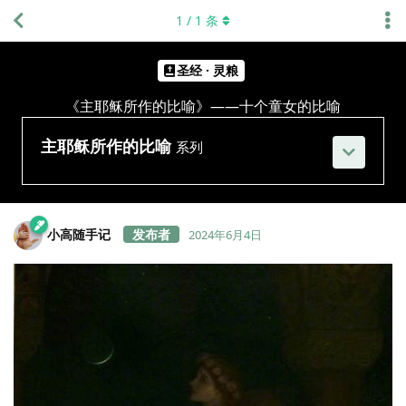
1
/
1
条
圣经 · 灵粮
《主耶稣所作的比喻》——十个童女的比喻
主耶稣所作的比喻
系列
小高随手记
2024年6月4日