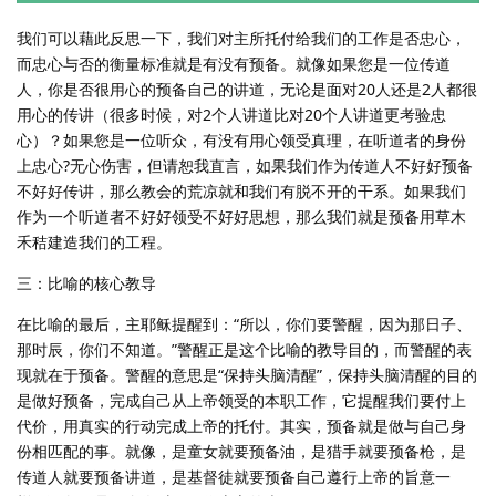
我们可以藉此反思一下，我们对主所托付给我们的工作是否忠心，
而忠心与否的衡量标准就是有没有预备。就像如果您是一位传道
人，你是否很用心的预备自己的讲道，无论是面对20人还是2人都很
用心的传讲（很多时候，对2个人讲道比对20个人讲道更考验忠
心）？如果您是一位听众，有没有用心领受真理，在听道者的身份
上忠心?无心伤害，但请恕我直言，如果我们作为传道人不好好预备
不好好传讲，那么教会的荒凉就和我们有脱不开的干系。如果我们
作为一个听道者不好好领受不好好思想，那么我们就是预备用草木
禾秸建造我们的工程。
三：比喻的核心教导
在比喻的最后，主耶稣提醒到：“所以，你们要警醒，因为那日子、
那时辰，你们不知道。”警醒正是这个比喻的教导目的，而警醒的表
现就在于预备。警醒的意思是“保持头脑清醒”，保持头脑清醒的目的
是做好预备，完成自己从上帝领受的本职工作，它提醒我们要付上
代价，用真实的行动完成上帝的托付。其实，预备就是做与自己身
份相匹配的事。就像，是童女就要预备油，是猎手就要预备枪，是
传道人就要预备讲道，是基督徒就要预备自己遵行上帝的旨意一