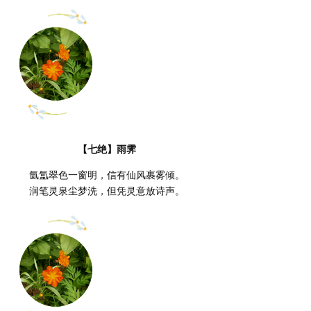
【七绝】雨霁
氤氲翠色一窗明，信有仙风裹雾倾。
润笔灵泉尘梦洗，但凭灵意放诗声。