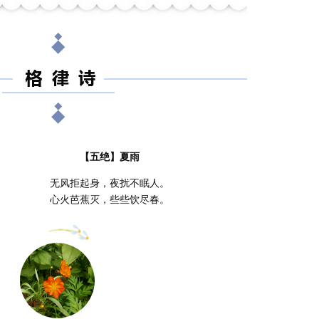
【五绝】夏雨
无风拒起身，夜扰不眠人。
心火芭蕉灭，些些饮尽春。