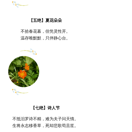
【五绝】夏花朵朵
不拾春花暮，但凭灵性开。
温存唯默默，只伴静心台。
【七绝】诗人节
不抵汨罗诗不精，难为夫子问天情。
生将永志移香草，死却悲歌苟且笙。