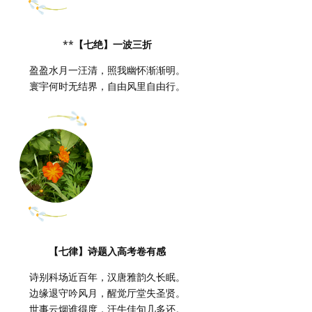
**
【七绝】一波三折
盈盈水月一汪清，照我幽怀渐渐明。
寰宇何时无结界，自由风里自由行。
【七律】诗题入高考卷有感
诗别科场近百年，汉唐雅韵久长眠。
边缘退守吟风月，醒觉厅堂失圣贤。
世事云烟谁得度，汗牛佳句几多还。