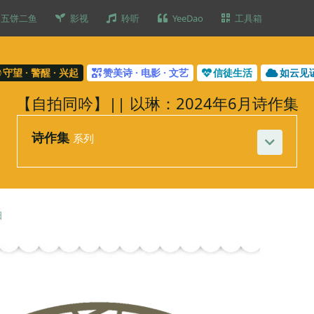
五饼二鱼
影视
聆听
YeeDao
工具箱
守望 · 警醒 · 兴起
赞美诗 · 电影 · 文艺
信徒生活
如云见
【自拍同吟】|| 以琳：2024年6月诗作集
诗作集
系列
日