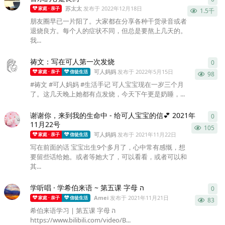
苏太太
发布于
2022年12月18日
家庭 · 亲子
1.5千
朋友圈早已一片阳了。大家都在分享各种干货录音或者
退烧良方。每个人的症状不同，但总是要熬上几天的。
我...
祷文：写在可人第一次发烧
0
0
条
可人妈妈
发布于
2022年5月15日
家庭 · 亲子
信徒生活
98
#祷文 #可人妈妈 #生活手记 可人宝宝现在一岁三个月
了。这几天晚上她都有点发烧，今天下午更是奶睡，...
谢谢你，来到我的生命中 - 给可人宝宝的信💕 2021年
0
0
条
11月22号
105
可人妈妈
发布于
2021年11月22日
家庭 · 亲子
信徒生活
写在前面的话 宝宝出生9个多月了，心中常有感慨，想
要留些话给她。或者等她大了，可以看看，或者可以和
其...
学听唱 · 学希伯来语 ~ 第五课 字母 ה
0
0
条
Amei
发布于
2021年11月21日
家庭 · 亲子
信徒生活
83
希伯来语学习 | 第五课 字母 ה
https://www.bilibili.com/video/B...