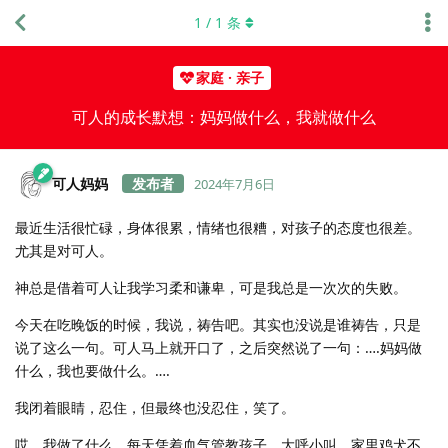
1
/
1
条
家庭 · 亲子
可人的成长默想：妈妈做什么，我就做什么
可人妈妈
2024年7月6日
最近生活很忙碌，身体很累，情绪也很糟，对孩子的态度也很差。
尤其是对可人。
神总是借着可人让我学习柔和谦卑，可是我总是一次次的失败。
今天在吃晚饭的时候，我说，祷告吧。其实也没说是谁祷告，只是
说了这么一句。可人马上就开口了，之后突然说了一句：….妈妈做
什么，我也要做什么。….
我闭着眼睛，忍住，但最终也没忍住，笑了。
哎，我做了什么，每天凭着血气管教孩子，大呼小叫，家里鸡犬不