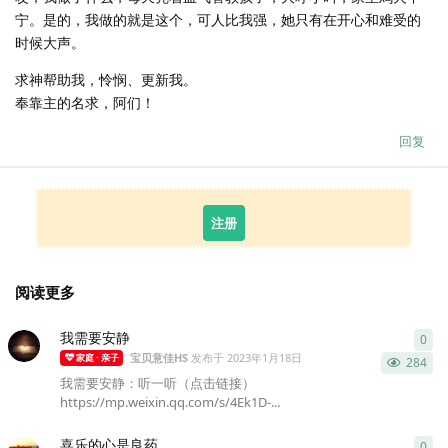
宁。是的，我做的就是这个，可人比我强，她只有在开心和难受的
时候大声。
求神帮助我，怜悯、更新我。
奉靠主的名求，阿们！
回复
注册
阅读更多
我需要安静
0
0
条
宝贝意佳HS
发布于
2023年1月18日
家庭 · 亲子
284
​我需要安静：听一听（点击链接）
https://mp.weixin.qq.com/s/4Ek1D-...
喜乐的心是良药
0
0
条