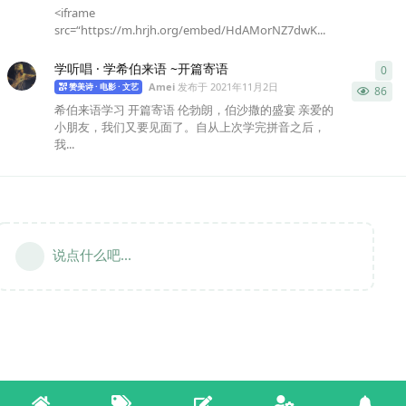
<iframe
src=“https://m.hrjh.org/embed/HdAMorNZ7dwK...
学听唱 · 学希伯来语 ~开篇寄语
0
0
条
Amei
发布于
2021年11月2日
赞美诗 · 电影 · 文艺
86
希伯来语学习 开篇寄语 伦勃朗，伯沙撒的盛宴 亲爱的
小朋友，我们又要见面了。自从上次学完拼音之后，
我...
说点什么吧...