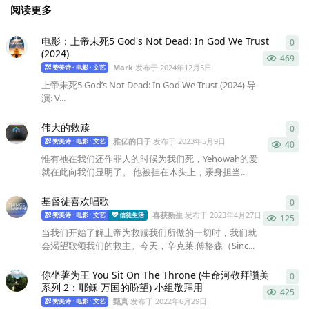
阅读更多
电影：上帝未死5 God's Not Dead: In God We Trust
0
0
条
(2024)
469
Mark
发布于
2024年12月5日
赞美诗 · 电影 · 文艺
上帝未死5 God’s Not Dead: In God We Trust (2024) 导
演: V...
伟大的救赎
0
0
条
雅亿的日子
发布于
2023年5月9日
赞美诗 · 电影 · 文艺
40
惟有祂在我们还作罪人的时候为我们死，Yehowah的爱
就在此向我们显明了。 他被挂在木头上，亲身担当...
基督徒喜欢唱歌
0
0
条
喜获新生
发布于
2023年4月27日
赞美诗 · 电影 · 文艺
信徒生活
125
当我们开始了解上帝为救赎我们所做的一切时，我们就
会渴望歌颂我们的救主。今天，辛克莱.傅格森（Sinc...
你坐著为王 You Sit On The Throne (生命河敬拜讚美
0
0
条
系列 2：耶稣 万国的盼望) 小组敬拜用
425
甄真
发布于
2022年6月29日
赞美诗 · 电影 · 文艺