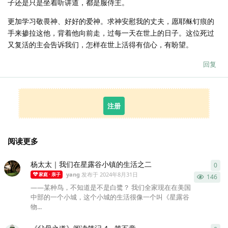
子还是只是坐着听讲道，都是服侍主。
更加学习敬畏神、好好的爱神。求神安慰我的丈夫，愿耶稣钉痕的
手来掺拉这他，背着他向前走，过每一天在世上的日子。这位死过
又复活的主会告诉我们，怎样在世上活得有信心，有盼望。
回复
注册
阅读更多
杨太太｜我们在星露谷小镇的生活之二
0
0
条
yang
发布于
2024年8月31日
家庭 · 亲子
146
——某种鸟，不知道是不是白鹭？ 我们全家现在在美国
中部的一个小城，这个小城的生活很像一个叫《星露谷
物...