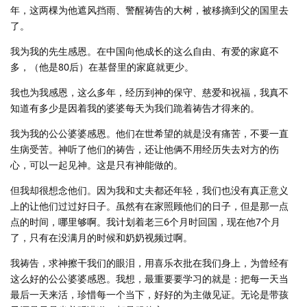
年，这两棵为他遮风挡雨、警醒祷告的大树，被移摘到父的国里去
了。
我为我的先生感恩。在中国向他成长的这么自由、有爱的家庭不
多，（他是80后）在基督里的家庭就更少。
我也为我感恩，这么多年，经历到神的保守、慈爱和祝福，我真不
知道有多少是因着我的婆婆每天为我们跪着祷告才得来的。
我为我的公公婆婆感恩。他们在世希望的就是没有痛苦，不要一直
生病受苦。神听了他们的祷告，还让他俩不用经历失去对方的伤
心，可以一起见神。这是只有神能做的。
但我却很想念他们。因为我和丈夫都还年轻，我们也没有真正意义
上的让他们过过好日子。虽然有在家照顾他们的日子，但是那一点
点的时间，哪里够啊。我计划着老三6个月时回国，现在他7个月
了，只有在没满月的时候和奶奶视频过啊。
我祷告，求神擦干我们的眼泪，用喜乐衣批在我们身上，为曾经有
这么好的公公婆婆感恩。我想，最重要要学习的就是：把每一天当
最后一天来活，珍惜每一个当下，好好的为主做见证。无论是带孩