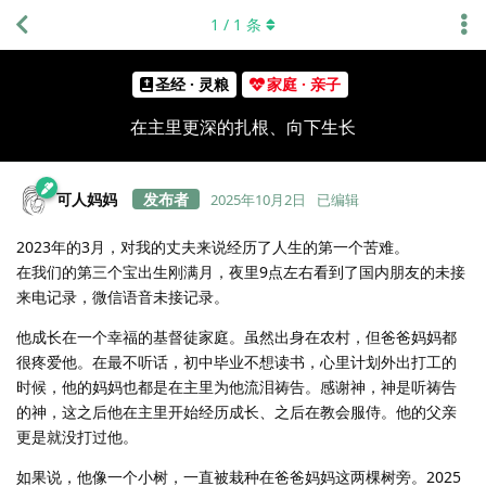
1
/
1
条
圣经 · 灵粮
家庭 · 亲子
在主里更深的扎根、向下生长
可人妈妈
2025年10月2日
已编辑
2023年的3月，对我的丈夫来说经历了人生的第一个苦难。
在我们的第三个宝出生刚满月，夜里9点左右看到了国内朋友的未接
来电记录，微信语音未接记录。
他成长在一个幸福的基督徒家庭。虽然出身在农村，但爸爸妈妈都
很疼爱他。在最不听话，初中毕业不想读书，心里计划外出打工的
时候，他的妈妈也都是在主里为他流泪祷告。感谢神，神是听祷告
的神，这之后他在主里开始经历成长、之后在教会服侍。他的父亲
更是就没打过他。
如果说，他像一个小树，一直被栽种在爸爸妈妈这两棵树旁。2025