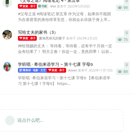
《父母之道》阅读笔记 4 - 第五章
0
0
条
Vivi
发布于
2023年5月20日
家庭 · 亲子
书籍
99
#父母之道 #阅读笔记 第五章 作为父母，如果你不能因
为在基督里的身份得享安息，你就会从你孩子身上寻...
写给丈夫的家书（3）
0
0
条
廉旭亮弟兄的妻子
发布于
2023年2月2日
家庭 · 亲子
75
神给我赐的丈夫： 等待着，等待着，还有半个月就一定
会有结果了！ 明天立春！你这一走，竟然四季！ 以前...
学听唱 · 希伯来语学习 ~ 第十七课 字母פ
0
0
条
Amei
发布于
2022年11月13日
赞美诗 · 电影 · 文艺
家庭 · 亲子
89
学听唱 · 希伯来语学习 ~ 第十七课 字母פ 【希伯来语学
习 第十七课 1 字母פ】 https:...
说点什么吧...