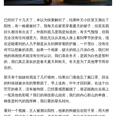
已经封了十几天了，本以为快要解封了，结果昨天小区里又测出了
阳性，有一栋楼被封了。我每天在家里穿着夏天的裙子，但其实我
好久都没有出去了，外面到底几度我是知道的，有天气预报，但我
完全没有任何感受力。我也无法从其他人身上看到季节的变化，现
在还能看到的人几乎都是从头到脚穿着防护服，一片雪白，没有任
何可以想象的东西。如果一个画家，硕大的纸上只涂白色，我们对
他的画画技术就没有任何认识。我们喜欢冬天，是因为白色是暂时
的，我们真正喜欢的是春天夏天和秋天。冬天是为了其他季节而存
在的。
那天有个姐妹给我送了几斤猪肉，结果出门着急忘了戴口罩。回去
的时候就被水街的警察抓了。早上送肉，中午才回到家。在这个白
茫茫的春天，没有被拘留，已经要感恩戴德了，谁还能跑出去画上
一笔其他色彩呢？我们的画技那么拙劣，我们的内心那么的卑微，
棉签是时代的指挥棒，我们看的晕头转向。
看到一个视频，主人被测出阳性，他家的狗被拉在院子里，用大榜