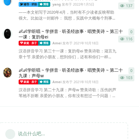
yang
发布于
2022年1月5日
辅导 · 求助
博客
137
——本文初写于2020年4月，当时有不少读者反映帮助
很大。比如这一封邮件： 我想，实践中大概每个刑事...
👶👶学听唱 ~ 学拼音 · 听圣经故事 · 唱赞美诗 ~ 第三十
0
0
条
一课：复韵母ei
116
Amei
发布于
2021年10月18日
家庭 · 亲子
博客
汉语拼音学习 第三十一课：复韵母ei 赞美诗歌：箴言九
章十节 亲爱的小朋友，想到你们，还有和你们一样...
👶👶学听唱 ~ 学拼音 · 听圣经故事 · 唱赞美诗 ~ 第二十
0
0
条
九课：声母w
103
Amei
发布于
2021年10月18日
家庭 · 亲子
博客
汉语拼音学习 第二十九课：声母w 赞美诗歌：压伤的芦
苇祂不折断 亲爱的小朋友，你有没有想过一个问题：...
说点什么吧...