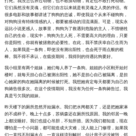
打死。我没怎么养过动物，也不敢摸动物，肯定也不敢打死动物。
它们虽然没有灵魂，但它们自古以来就是有灵魂之人类的伴侣。有
很多电影和故事都讲述了狗狗的忠诚，即使我这个从来不碰狗狗，
对狗狗没有特殊情感的人，都要被感动的泪流满面。可是，现实永
远比小说更感人，故事里，狗狗为了救遇到危险的主人，不惜牺牲
自己的生命，现实中，狗狗为主人死，不需要高大尚的理由，只要
你是阳性，你就有被拯救的必要性。在此，我不禁庆幸自己生而为
人，如果我是一条狗，即使没有测出阳性，也会死于雨点般的棍
棒。我不得不承认，在瘟疫期间，我得到的待遇比狗要好。
我小组里有两个姐妹，她们每人养了一条狗。姐姐的小区刚开始封
楼时，就每天担心自己被测出阳性，她不是担心自己被隔离，是担
心她家的狗在她隔离的时候被打死。我想她肯定每天都要为自己的
狗祷告很多次。在这个疫情期间，我没有为任何一条狗祷告过。我
真是亏欠我的姐妹。
昨天楼下的厕所忽然开始漏水。我们把水闸都关了，还是把她家淋
的不成样子。晚上十点多，苏炳森还在厕所找原因。我的邻居一晚
上都没睡好。我们也提心吊胆，不知所措。因为我们都知道，现在
哪怕是一个小问题，都可能造成大灾难，没人能上门修理，如果我
们一直找不到漏水点，一直这样流到解封，估计房子还没被毁，邻