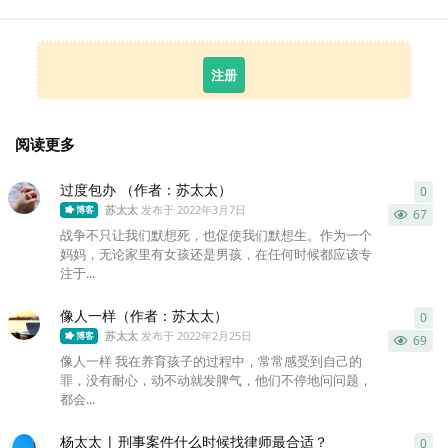
注册
阅读更多
过度包办 （作者：苏太太）
0
0
条
苏太太
发布于
2022年3月7日
博客
67
战争不只让我们默想死，也促使我们默想生。作为一个
妈妈，无论家里有女孩还是男孩，在任何时候都应该专
注于...
像人一样（作者：苏太太）
0
0
条
苏太太
发布于
2022年2月25日
博客
69
像人一样 我在养育孩子的过程中，常常感受到自己的
罪，没有耐心，动不动就发脾气，他们不停地问问题，
都会...
杨太太 | 刑事案件什么时候找律师最合适？
0
0
条