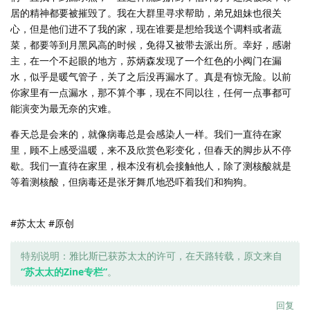
居的精神都要被摧毁了。我在大群里寻求帮助，弟兄姐妹也很关
心，但是他们进不了我的家，现在谁要是想给我送个调料或者蔬
菜，都要等到月黑风高的时候，免得又被带去派出所。幸好，感谢
主，在一个不起眼的地方，苏炳森发现了一个红色的小阀门在漏
水，似乎是暖气管子，关了之后没再漏水了。真是有惊无险。以前
你家里有一点漏水，那不算个事，现在不同以往，任何一点事都可
能演变为最无奈的灾难。
春天总是会来的，就像病毒总是会感染人一样。我们一直待在家
里，顾不上感受温暖，来不及欣赏色彩变化，但春天的脚步从不停
歇。我们一直待在家里，根本没有机会接触他人，除了测核酸就是
等着测核酸，但病毒还是张牙舞爪地恐吓着我们和狗狗。
#苏太太 #原创
特别说明：雅比斯已获苏太太的许可，在天路转载，原文来自
“苏太太的Zine专栏”
。
回复