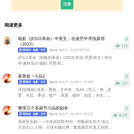
注册
阅读更多
电影《JESUS革命》中英文：在迷茫中寻找真理
0
0
条
（2023）
115
Mark
发布于
2024年8月9日
赞美诗 · 电影 · 文艺
JESUS革命《耶稣的革命》(2023) 导演: 乔恩·欧文 / 布伦
特·麦科克尔 编剧: 乔恩·欧...
基督徒 ~小品2
0
0
条
Mark
发布于
2023年11月28日
赞美诗 · 电影 · 文艺
121
寻找(哑剧) 道具：墨镜，文件夹，纸A4（写上：神，恋
爱，失恋。事业，破产，家庭，破碎，知足，永生，...
整理几个圣诞节小品的剧本
0
0
条
Mark
发布于
2023年11月27日
赞美诗 · 电影 · 文艺
4.1千
圣诞音乐剧——天使合唱团 时间：耶稣诞生前夕 地点：
天堂出口 人物：天使长撒拉弗；魔鬼撒旦和鬼王别西...