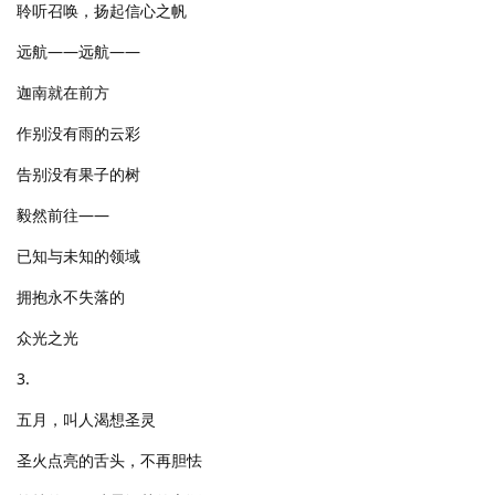
聆听召唤，扬起信心之帆
远航——远航——
迦南就在前方
作别没有雨的云彩
告别没有果子的树
毅然前往——
已知与未知的领域
拥抱永不失落的
众光之光
3.
五月，叫人渴想圣灵
圣火点亮的舌头，不再胆怯