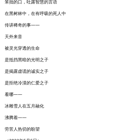
笨拙的口，吐露智慧的言语
在黑树林中，在有呼吸的死人中
传讲稀奇的事——
天外来音
被灵光穿透的生命
是抵挡黑暗的光明之子
是揭露虚谎的诚实之子
是拒绝冷漠的仁爱之子
看哪——
冰雕雪人在五月融化
沸腾着——
劳苦人热切的盼望