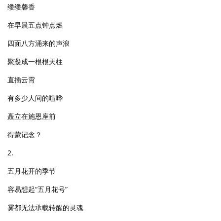
缕缕馨香
在早晨五点钟点燃
四面八方涌来的声浪
聚凝成一根根天柱
直插云霄
有多少人间的喧哗
矗立在施恩座前
得蒙记念？
2.
五月花开的季节
容易想起“五月花号”
雾都无法承载转醒的灵魂