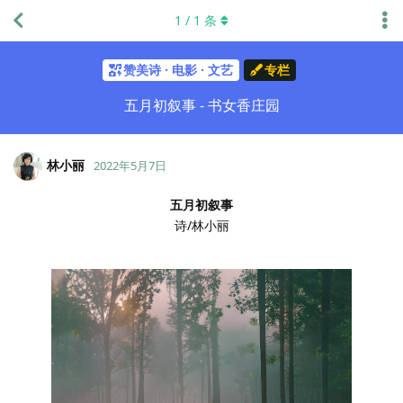
1
/
1
条
赞美诗 · 电影 · 文艺
专栏
五月初叙事 - 书女香庄园
林小丽
2022年5月7日
五月初叙事
诗/林小丽