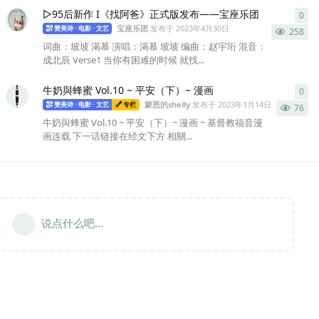
▷95后新作 I《找阿爸》正式版发布——宝座乐团
0
0
条
宝座乐团
发布于
2023年4月30日
赞美诗 · 电影 · 文艺
258
词曲：坡坡 渴慕 演唱：渴慕 坡坡 编曲：赵宇珩 混音：
成北辰 Verse1 当你有困难的时候 就找...
牛奶與蜂蜜 Vol.10 ~ 平安（下）~ 漫画
0
0
条
蒙恩的shelly
发布于
2023年1月14日
赞美诗 · 电影 · 文艺
专栏
76
牛奶與蜂蜜 Vol.10 ~ 平安（下）~ 漫画 ~ 基督教福音漫
画连载 下一话链接在经文下方 相關...
说点什么吧...