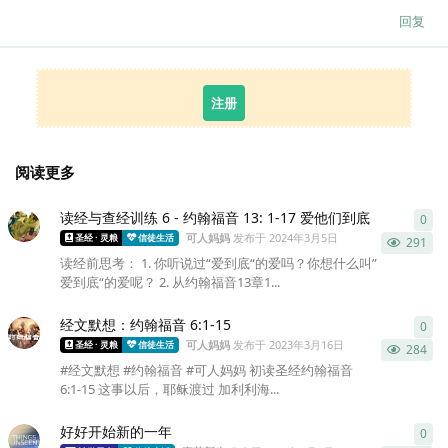
回复
注册
阅读更多
读经与查经训练 6 - 约翰福音 13: 1-17 爱他们到底
0
0
条
可人妈妈
发布于
2024年3月5日
圣经 · 灵粮
信徒生活
291
读经前思考： 1. 你听说过“爱到底“的爱吗？你想什么叫”
爱到底“的爱呢？ 2. 从约翰福音13章1...
经文默想：约翰福音 6:1-15
0
0
条
可人妈妈
发布于
2023年3月16日
圣经 · 灵粮
信徒生活
284
#经文默想 #约翰福音 #可人妈妈 初读圣经约翰福音
6:1‭-‬15 这事以后，耶稣渡过 加利利海...
好好开始新的一年
0
0
条