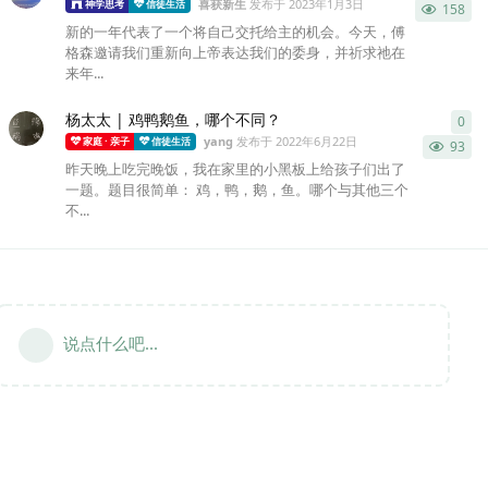
喜获新生
发布于
2023年1月3日
神学思考
信徒生活
158
新的一年代表了一个将自己交托给主的机会。今天，傅
格森邀请我们重新向上帝表达我们的委身，并祈求祂在
来年...
杨太太 | 鸡鸭鹅鱼，哪个不同？
0
0
条
yang
发布于
2022年6月22日
家庭 · 亲子
信徒生活
93
昨天晚上吃完晚饭，我在家里的小黑板上给孩子们出了
一题。题目很简单： 鸡，鸭，鹅，鱼。哪个与其他三个
不...
说点什么吧...