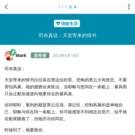
1
/
1
条
信徒生活
司布真说：天堂寄来的情书
Mark
2022年6月19日
司布真说：
天堂寄来的情书往往装在黑边信封里。恐怖的黑云大有慈悲。不要
害怕风暴。祂的翅膀会来医治，当耶稣与您同在一条船上，暴风雨
只会让船加速驶向祂要你去的避风港。
你抑郁时，看到的都是黑云压顶。请记住，控制风暴的是神祂自
己，耶稣与你在同一条船上。你可能感觉不到祂近在咫尺，似乎祂
在船尾睡着了，但祂仍与你同在。
时候到了，祂要救你。