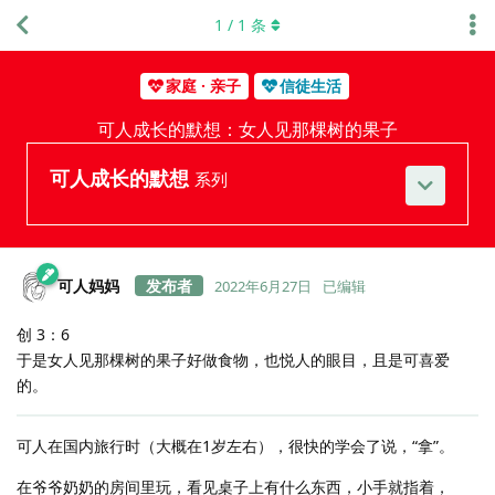
1
/
1
条
家庭 · 亲子
信徒生活
可人成长的默想：女人见那棵树的果子
可人成长的默想
系列
可人妈妈
2022年6月27日
已编辑
创 3：6
于是女人见那棵树的果子好做食物，也悦人的眼目，且是可喜爱
的。
可人在国内旅行时（大概在1岁左右），很快的学会了说，“拿”。
在爷爷奶奶的房间里玩，看见桌子上有什么东西，小手就指着，