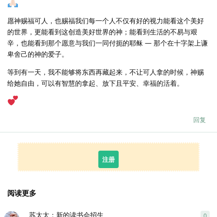
愿神赐福可人，也赐福我们每一个人不仅有好的视力能看这个美好
的世界，更能看到这创造美好世界的神；能看到生活的不易与艰
辛，也能看到那个愿意与我们一同付扼的耶稣 — 那个在十字架上谦
卑舍己的神的爱子。
等到有一天，我不能够将东西再藏起来，不让可人拿的时候，神赐
给她自由，可以有智慧的拿起、放下且平安、幸福的活着。
回复
注册
阅读更多
苏太太：新的读书会招生
0
0
条