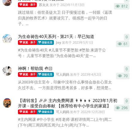
苏太太
发布于
2023年11月13日
家庭 · 亲子
812
跳过墙垣：俗世圣徒大卫 日子慢慢过着，一转眼《返璞
归真的牧养艺术》就要读完了。很感恩一起学习的日
子。...
为生命祷告40天系列 - 第21天：早已知道
0
0
条
Joy
发布于
2023年5月1日
家庭 · 亲子
信徒生活
61
#为生命祷告40天 #儿童节不要堕胎 #堕胎 来源于公
号： 儿童节不要堕胎 “为生命祷告40天”是一...
神啊！帮助我 🤚🏻
0
0
条
可人妈妈
发布于
2023年4月2日
家庭 · 亲子
信徒生活
70
从2003年信主至今，印象中没有什么事情会放在心里太
久过不去。 一方面是理性思考居多，好多事，想清楚...
【请转发】🎉🎉 主内免费网课 👨‍👩‍👧‍👦 2023年1月初
0
0
条
开课 - 接受自由奉献 【推荐给有中小学生的家庭】
296
可人妈妈
发布于
2022年12月28日
家庭 · 亲子
信徒生活
#主内网课 #中小学生 #肖老师 课程详情周二(上午)周二
(下午)周三周四周五周六(上午)周六(下午...