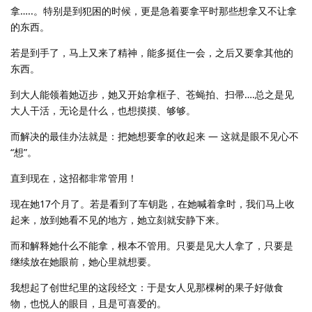
拿…..。特别是到犯困的时候，更是急着要拿平时那些想拿又不让拿
的东西。
若是到手了，马上又来了精神，能多挺住一会，之后又要拿其他的
东西。
到大人能领着她迈步，她又开始拿框子、苍蝇拍、扫帚….总之是见
大人干活，无论是什么，也想摸摸、够够。
而解决的最佳办法就是：把她想要拿的收起来 — 这就是眼不见心不
“想”。
直到现在，这招都非常管用！
现在她17个月了。若是看到了车钥匙，在她喊着拿时，我们马上收
起来，放到她看不见的地方，她立刻就安静下来。
而和解释她什么不能拿，根本不管用。只要是见大人拿了，只要是
继续放在她眼前，她心里就想要。
我想起了创世纪里的这段经文：于是女人见那棵树的果子好做食
物，也悦人的眼目，且是可喜爱的。