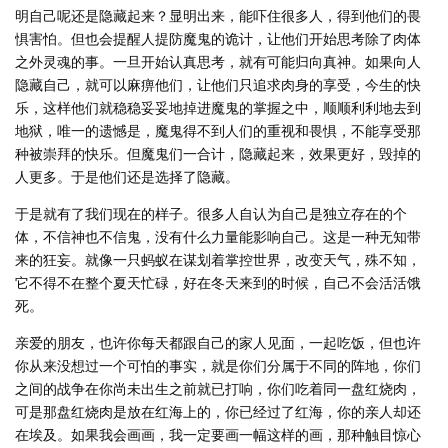
明自己呢还是隐藏起来？显明出来，能吓住很多人，得到他们的畏
惧害怕。但也会提醒人提防魔鬼的诡计，让他们开始思考除了肉体
之外灵魂的事。一旦开始认真思考，就有可能归向真神。如果向人
隐藏自己，就可以麻痹他们，让他们只追求肉身的享受，今生的快
乐，这样他们就稳稳妥妥地掉进魔鬼的掌握之中，顺顺利利地去到
地狱，唯一的遗憾是，魔鬼得不到人们的重视和畏惧，不能享受那
种被崇拜的快乐。但魔鬼们一合计，隐藏起来，效果更好，毁掉的
人更多。于是他们还是选择了隐藏。
于是就有了我们现在的样子。很多人自认为自己是独立存在的个
体，不信神也不信鬼，没有什么力量能影响自己。这是一种无知带
来的狂妄。就像一只蚂蚁在谋划着掌控世界，改变天气，殊不知，
它不得不在整个夏天忙碌，好在冬天来到的时候，自己不会活活饿
死。
亲爱的朋友，也许你每天都跟自己的家人见面，一起吃饭，但也许
你从来没想过一个可怕的事实，就是你们分属于不同的阵地，你们
之间的战争在你尚未出生之前就已打响，你们吃着同一盘红烧肉，
可是那盘红烧肉是放在红海上的，你已经过了红海，你的亲人却还
在埃及。如果我会画画，我一定要画一幅这样的画，那种触目惊心