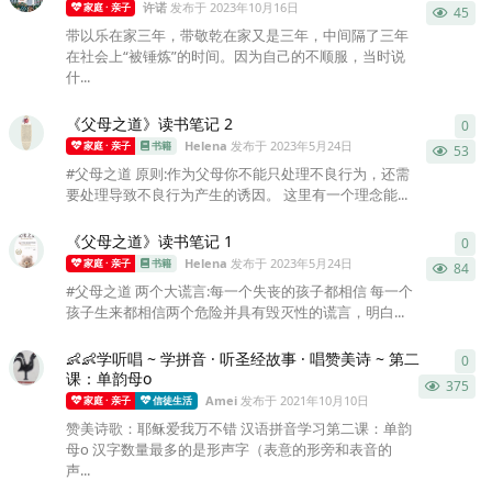
许诺
发布于
2023年10月16日
家庭 · 亲子
45
带以乐在家三年，带敬乾在家又是三年，中间隔了三年
在社会上“被锤炼”的时间。因为自己的不顺服，当时说
什...
《父母之道》读书笔记 2
0
0
条
Helena
发布于
2023年5月24日
家庭 · 亲子
书籍
53
#父母之道 原则:作为父母你不能只处理不良行为，还需
要处理导致不良行为产生的诱因。 这里有一个理念能...
《父母之道》读书笔记 1
0
0
条
Helena
发布于
2023年5月24日
家庭 · 亲子
书籍
84
#父母之道 两个大谎言:每一个失丧的孩子都相信 每一个
孩子生来都相信两个危险并具有毁灭性的谎言，明白...
👶👶学听唱 ~ 学拼音 · 听圣经故事 · 唱赞美诗 ~ 第二
0
0
条
课：单韵母o
375
Amei
发布于
2021年10月10日
家庭 · 亲子
信徒生活
赞美诗歌：耶稣爱我万不错 汉语拼音学习第二课：单韵
母o 汉字数量最多的是形声字（表意的形旁和表音的
声...