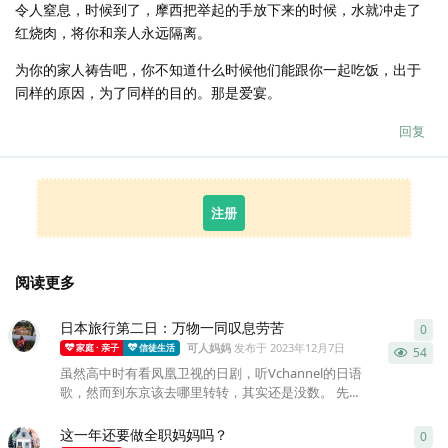
令人窒息，时候到了，摩西把举起的手放下来的时候，水就冲走了
红烧肉，将你和亲人永远隔离。
为你的家人祷告吧，你不知道什么时候他们能跟你一起吃饭，出于
同样的原因，为了同样的目的。那是爱宴。
回复
注册
阅读更多
日本旅行第二日：万物一同叹息劳苦
0
0
条
可人妈妈
发布于
2023年12月7日
家庭 · 亲子
信徒生活
54
虽然高中时有看凤凰卫视的日剧，听Vchannel的日语
歌，然而到东京该去哪里转转，其实还是没数。 先...
这一年还要做全职妈妈吗？
0
0
条