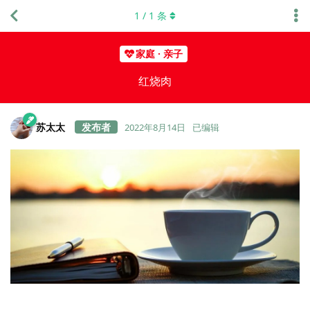
1
/
1
条
家庭 · 亲子
红烧肉
苏太太
2022年8月14日
已编辑