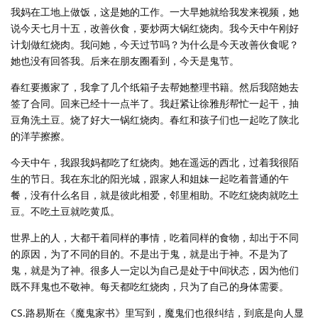
我妈在工地上做饭，这是她的工作。一大早她就给我发来视频，她
说今天七月十五，改善伙食，要炒两大锅红烧肉。我今天中午刚好
计划做红烧肉。我问她，今天过节吗？为什么是今天改善伙食呢？
她也没有回答我。后来在朋友圈看到，今天是鬼节。
春红要搬家了，我拿了几个纸箱子去帮她整理书籍。然后我陪她去
签了合同。回来已经十一点半了。我赶紧让徐雅彤帮忙一起干，抽
豆角洗土豆。烧了好大一锅红烧肉。春红和孩子们也一起吃了陕北
的洋芋擦擦。
今天中午，我跟我妈都吃了红烧肉。她在遥远的西北，过着我很陌
生的节日。我在东北的阳光城，跟家人和姐妹一起吃着普通的午
餐，没有什么名目，就是彼此相爱，邻里相助。不吃红烧肉就吃土
豆。不吃土豆就吃黄瓜。
世界上的人，大都干着同样的事情，吃着同样的食物，却出于不同
的原因，为了不同的目的。不是出于鬼，就是出于神。不是为了
鬼，就是为了神。很多人一定以为自己是处于中间状态，因为他们
既不拜鬼也不敬神。每天都吃红烧肉，只为了自己的身体需要。
CS.路易斯在《魔鬼家书》里写到，魔鬼们也很纠结，到底是向人显