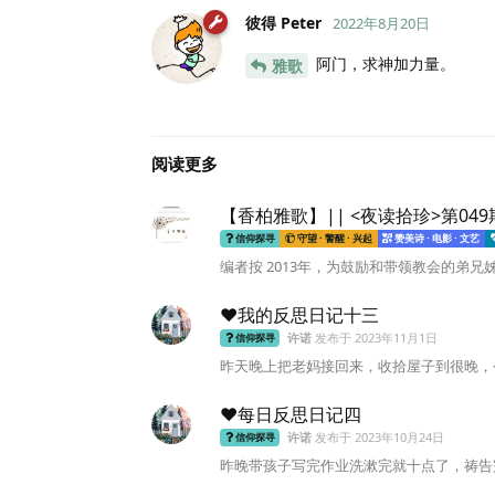
彼得 Peter
2022年8月20日
阿门，求神加力量。
雅歌
阅读更多
【香柏雅歌】|| <夜读拾珍>第0
信仰探寻
守望 · 警醒 · 兴起
赞美诗 · 电影 · 文艺
编者按 2013年，为鼓励和带领教会的弟兄
♥️我的反思日记十三
许诺
发布于
2023年11月1日
信仰探寻
昨天晚上把老妈接回来，收拾屋子到很晚，今
❤️每日反思日记四
许诺
发布于
2023年10月24日
信仰探寻
昨晚带孩子写完作业洗漱完就十点了，祷告完