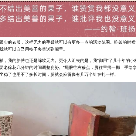
很少的衣服，这样无力的手臂就可以有更多一点的活动范围。吃饭的时候
我就可以自己用筷子夹菜送到嘴里。
袖，我的胳膊也还是绵软无力。更令人沮丧的是，我“御用”了几十年的小
要老徐花几分钟的时间调整姿势。“屁股往右移点，脚往里挪一挪，手给拿
坐稳了也用不了多长时间，腿就会麻得像有几万个针在扎一样。