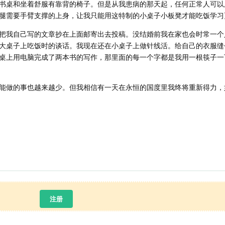
书桌和坐着舒服有靠背的椅子。但是从我患病的那天起，任何正常人可以
腿需要手臂支撑的上身，让我只能用这特制的小桌子小板凳才能吃饭学习
把我自己写的文章抄在上面邮寄出去投稿。没结婚前我在家也会时常一个
大桌子上吃饭时的谈话。我现在还在小桌子上做针线活。给自己的衣服缝
桌上用电脑完成了两本书的写作，那里面的每一个字都是我用一根筷子一
能做的事也越来越少。但我相信有一天在永恒的国度里我终将重新得力，
注册