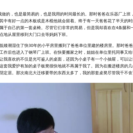
我做的，也是最简易的，也是我用的时间最长的。那时爸爸在乐器厂上班
其中有好一点的木板或是木棍他就会留着。终于有一天爸爸花了半天的时
属于自己的第一套桌椅。尽管它们非常的简易，但是我却喜欢在4条腿和
点地从屋里移到大门口去等妈妈下班。
低矮潮湿住了快30年的小平房里搬到了爸爸单位里建的楼房里。那时爸
工作后也进入了钢琴厂上班。在快要搬家之时，姐姐在单位里托同事又给
让我喜欢的不仅是光可鉴人的桌面，还因为小桌子有一个小抽屉，可以让
这套我爱护有加的桌子板凳很快地就不再属于我了。因为在搬进楼房的几
阴定居。那次南北大迁移要带的东西太多了，我的那套桌凳尽管我千不舍