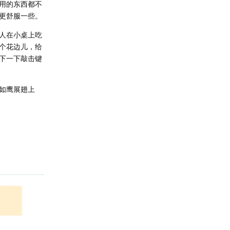
用的东西都不
更舒服一些。
人在小桌上吃
个花边儿，给
下一下敲击键
如鹰展翅上
回复