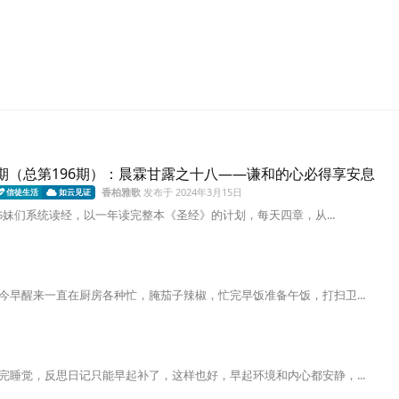
49期（总第196期）：晨霖甘露之十八——谦和的心必得享安息
香柏雅歌
发布于
2024年3月15日
信徒生活
如云见证
姊妹们系统读经，以一年读完整本《圣经》的计划，每天四章，从...
早醒来一直在厨房各种忙，腌茄子辣椒，忙完早饭准备午饭，打扫卫...
睡觉，反思日记只能早起补了，这样也好，早起环境和内心都安静，...