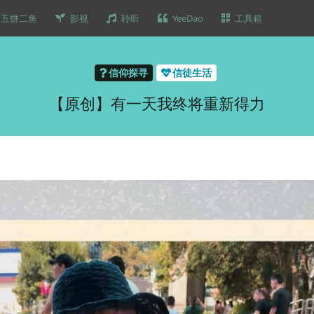
五饼二鱼
影视
聆听
YeeDao
工具箱
信仰探寻
信徒生活
【原创】有一天我终将重新得力