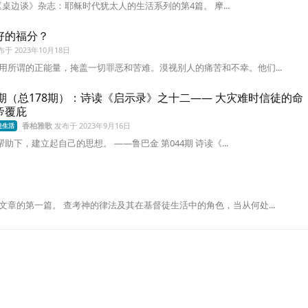
是《桌边谈》杂志：耶稣时代犹太人的生活系列的第4篇。 摩...
好的福分？
布于
2023年10月18日
所谓的正能量，掩盖一切罪恶和苦难。漠视别人的痛苦和不幸。他们...
44期（总178期）：诗读《启示录》之十二—— 大灾难时信徒的命
帝覆庇
香柏雅歌
发布于
2023年9月16日
徒生活
助下，建立起自己的思想。 ——鲁巴金 第044期 诗读《...
章的第一篇。 查考神的律法及其在基督徒生活中的角色，当从何处...