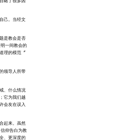
目睹了很多因
自己。当经文
题是教会是否
表明一间教会的
道理的模范〞
的领导人所带
戒、什么情况
；它为我们越
许会友在误入
合起来。虽然
，信仰告白为教
全、更深度的