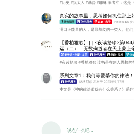
#历史 #犹太人 #基督 #耶稣 编者注：这
真实的故事里，思考如何抓住那上
Helen-68
发
信仰探寻
神学思考
家庭 · 亲子
满口正能量的人，是最龌龊的一类人。他们用
【香柏雅歌】|| <夜读拾珍>第0
运（二）：无数殉道者在天上蒙上
赞美诗 · 电影 · 文艺
神学思考
圣经 · 灵粮
信
#夜读拾珍 #香柏雅歌 读书是在别人思想的帮
系列文章1：我何等爱慕你的律法！
林格尼尔
发布于
2023年9月7日
神学思考
本文是《神的律法跟我有什么关系？》系列文
说点什么吧...