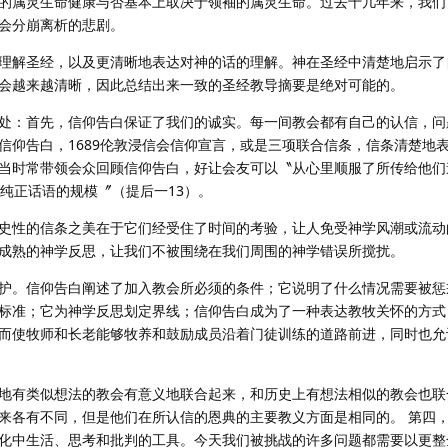
的属灵生命健康与否基本上取决于领袖的属灵生命。过去十几年来，我们
会分崩离析的悲剧。
理解圣经，以及更清晰地表达对神的话的理解。神在圣经中清楚地启示了
会越来越清晰，因此总结出来一致的圣经教导摘要是绝对可能的。
处：首先，信仰告白保证了我们的诚实。每一间教会都有自己的认信，问
信仰告白，1689伦敦浸信会信仰宣言，或是三项联合信条，信条清楚地
当时常带领会众回顾信仰告白，好让会友可以〝从心里顺服了所传给他们
纯正话语的规模〞（提后一13）。
史性的信条之美在于它们经受住了时间的考验，让人免受神学风潮或流动
成熟的神学反思，让我们不被围绕在我们周围的神学错误所搅扰。
护。信仰告白阐述了加入教会所必须的条件；它说明了什么情况需要被惩
标准；它为神学反思划定界线；信仰告白成为了一种表达教牧关怀的方式
而使牧师和长老能够牧养和鼓励成员沿着门徒训练的道路前进，同时也允
地有类似想法的教会有意义地联合起来，和历史上有想法相似的教会也联
来各有不同，但是他们在所认信的恩典的主要教义方面是相同的。 第四
化中生活、思考和批判的工具。今天我们被挑战的许多问题都需要以更整