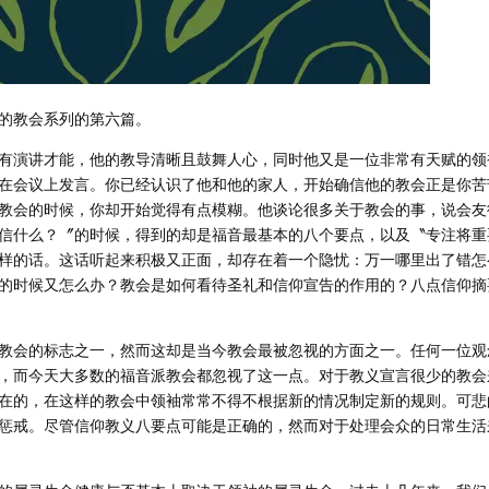
的教会系列的第六篇。
有演讲才能，他的教导清晰且鼓舞人心，同时他又是一位非常有天赋的领
在会议上发言。你已经认识了他和他的家人，开始确信他的教会正是你苦
教会的时候，你却开始觉得有点模糊。他谈论很多关于教会的事，说会友
信什么？〞的时候，得到的却是福音最基本的八个要点，以及〝专注将重
样的话。这话听起来积极又正面，却存在着一个隐忧：万一哪里出了错怎
的时候又怎么办？教会是如何看待圣礼和信仰宣告的作用的？八点信仰摘
教会的标志之一，然而这却是当今教会最被忽视的方面之一。任何一位观
，而今天大多数的福音派教会都忽视了这一点。对于教义宣言很少的教会
在的，在这样的教会中领袖常常不得不根据新的情况制定新的规则。可悲
惩戒。尽管信仰教义八要点可能是正确的，然而对于处理会众的日常生活