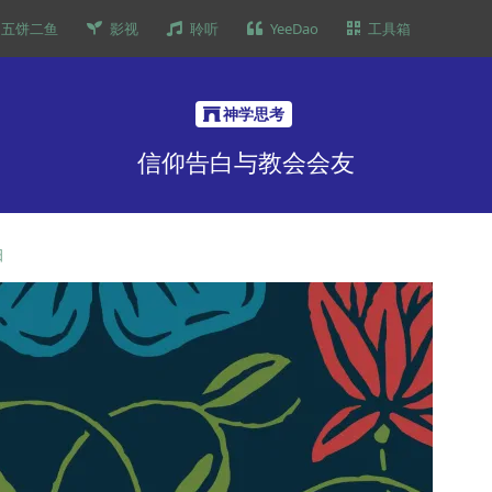
五饼二鱼
影视
聆听
YeeDao
工具箱
神学思考
信仰告白与教会会友
日