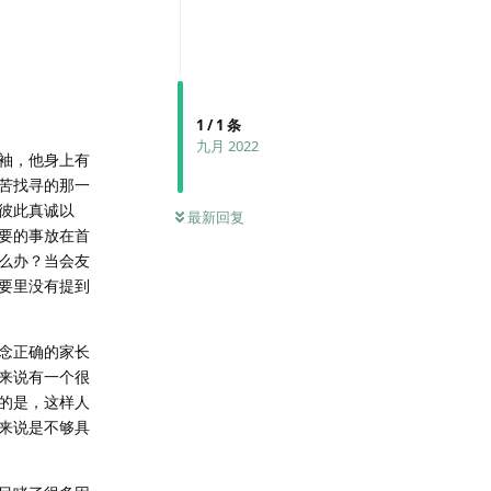
1
/
1
条
九月 2022
袖，他身上有
苦找寻的那一
彼此真诚以
最新回复
要的事放在首
么办？当会友
要里没有提到
念正确的家长
来说有一个很
的是，这样人
来说是不够具