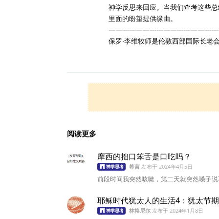
神学反思来回应。当我们查考这些总
里面的盼望提供缘由。
————————————————
保罗‧李维牧师是伦敦西部国际长老
阅读更多
摩西的拙口笨舌是口吃吗？
希言
发布于
2024年4月5日
神学思考
前段时间我突然咳嗽，第二天就突然嗓子说不
耶稣时代犹太人的生活4：犹太节
林格尼尔
发布于
2024年1月8日
神学思考