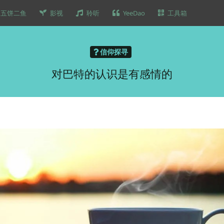
五饼二鱼
影视
聆听
YeeDao
工具箱
信仰探寻
对巴特的认识是有感情的