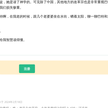
徒，她是读了神学的。可见除了中国，其他地方的改革宗也是非常重视巴
我们损失惨重。
特啊，在我老的时候，跟几个老婆婆坐在水街，晒着太阳，聊一聊巴特和
。
给我智慧读得懂。
注册
布于
2024年2月18日
经： 略：弟兄主内平安，今年有查经计划吗？ JOB：还没有...