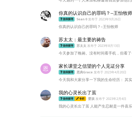
你真的认识自己的罪吗？--王怡牧
Sean 0
发布于
2023年9月26日
信仰探寻
你真的认识自己的罪吗？–王怡牧师
苏太太：最主要的祷告
苏太太
发布于
2023年8月13日
信仰探寻
今天参加了晚祷。没有时间看手机，但看了一
家长课堂之信望的个人见证分享
恩
恩典Grace
发布于
2023年4月20日
信仰探寻
今天我和大家分享一下我的生命经历： 其实我
我的心灵长出了茧
婴孩
发布于
2023年2月4日
信仰探寻
专栏
我的心灵长出了茧 人能产生忍耐是一件喜乐