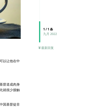
1
/
1
条
九月 2022
最新回复
可以让他在中
基督道成肉身
此就很少接触
中国基督徒非