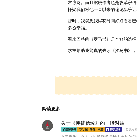
常惊讶。而且据说作者也是改革宗信
怀疑我们对他一直以来的偏见似乎让
那时，我就想我得花时间好好看看巴
多么幸福。
看来巴特的《罗马书》是个好的选择
求主帮助我能真的去读《罗马书》，
阅读更多
关于《使徒信经》的一段对话
JOB
发
信仰探寻
守望 · 警醒 · 兴起
神学思考
今天遇到一个人来加私聊邀请我去参加他们的查