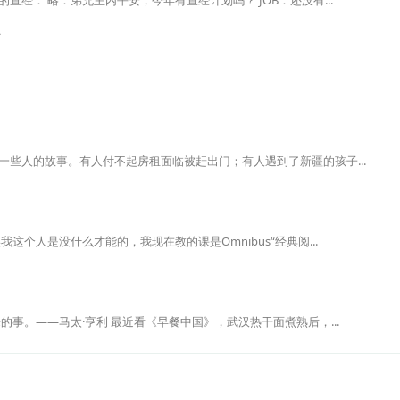
师
些人的故事。有人付不起房租面临被赶出门；有人遇到了新疆的孩子...
这个人是没什么才能的，我现在教的课是Omnibus“经典阅...
的事。——马太·亨利 最近看《早餐中国》，武汉热干面煮熟后，...