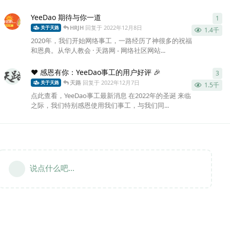
YeeDao 期待与你一道
1
1
条
HRJH
回复于
2022年12月8日
关于天路
1.4千
2020年，我们开始网络事工，一路经历了神很多的祝福
和恩典。从华人教会 · 天路网 - 网络社区网站...
❤ 感恩有你：YeeDao事工的用户好评 🎉
3
3
条
天路
回复于
2022年12月7日
关于天路
1.5千
点此查看，YeeDao事工最新消息 在2022年的圣诞 来临
之际，我们特别感恩使用我们事工，与我们同...
说点什么吧...