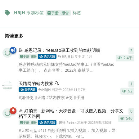
HRJH
添加标签
标签
手册 · 报告
阅读更多
📝 感恩记录：YeeDao事工收到的奉献明细
3
3
条
HRJH
回复于
31 1月
手册 · 报告
关于天路
2.4千
感谢神感动弟兄姐妹支持YeeDao的事工（查看YeeDao
事工简介）。 点击查看： 2022年奉献明...
天路网的站内搜索 🔍
1
1
条
HRJH
回复于
2023年11月7日
关于天路
92
#如何使用天路 #站内搜索 #使用手册
🎉 好消息 - 新网站：天梯云盘 - 可以链入视频、分享文
0
0
条
档至天路网
546
彼得 Peter
发布于
2023年5月30日
手册 · 报告
关于天路
#天梯云盘 #1t1 #使用说明 1.插入视频： 加入视频：显
示标题、视频大小、下载按钮。 <ifr...